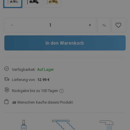
favorite_border
-
+
In den Warenkorb
Verfügbarkeit:
Auf Lager
Lieferung von:
12.99 €
Rückgabe bis zu 100 Tagen
Menschen
kaufte dieses Produkt.
4
8