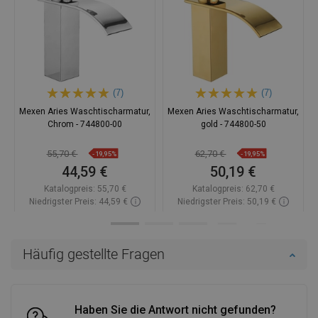
(7)
(7)
Mexen Aries Waschtischarmatur,
Mexen Aries Waschtischarmatur,
Chrom - 744800-00
gold - 744800-50
55,70 €
62,70 €
-19,95%
-19,95%
44,59 €
50,19 €
Katalogpreis:
55,70 €
Katalogpreis:
62,70 €
Niedrigster Preis: 44,59 €
Niedrigster Preis: 50,19 €
Verfügbarkeit:
Auf Lager
Verfügbarkeit:
Auf Lager
In den Warenkorb
In den Warenkorb
Häufig gestellte Fragen
Vergleichen
favorite_border
Favorit
Vergleichen
favorite_border
Favorit
Haben Sie die Antwort nicht gefunden?