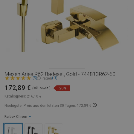
Mexen Aries R62 Badeset, Gold - 744813R62-50
(0)
(5)
Fragen
172,89 €
20%
(inkl. MwSt.)
Katalogpreis:
216,10 €
Niedrigster Preis aus den letzten 30 Tagen: 172,89 €
Farbe
- Chrom