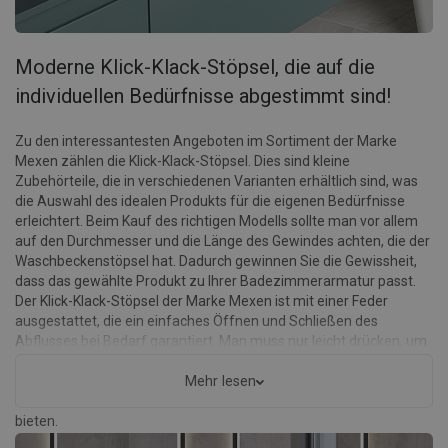
Moderne Klick-Klack-Stöpsel, die auf die
individuellen Bedürfnisse abgestimmt sind!
Zu den interessantesten Angeboten im Sortiment der Marke
Mexen zählen die Klick-Klack-Stöpsel. Dies sind kleine
Zubehörteile, die in verschiedenen Varianten erhältlich sind, was
die Auswahl des idealen Produkts für die eigenen Bedürfnisse
erleichtert. Beim Kauf des richtigen Modells sollte man vor allem
auf den Durchmesser und die Länge des Gewindes achten, die der
Waschbeckenstöpsel hat. Dadurch gewinnen Sie die Gewissheit,
dass das gewählte Produkt zu Ihrer Badezimmerarmatur passt.
Der Klick-Klack-Stöpsel der Marke Mexen ist mit einer Feder
ausgestattet, die ein einfaches Öffnen und Schließen des
Abflusses bei Bedarf garantiert. Man muss nur leicht drücken, um
seine Position nach individuellen Vorlieben anzupassen. Denken
Sie daran, dass die automatischen Stöpsel, die Sie in unserem
Mehr lesen
Geschäft finden, ein ausgezeichnetes Preis-Leistungs-Verhältnis
bieten.