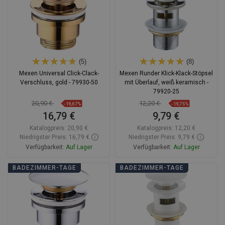
(5)
(8)
Mexen Universal Click-Clack-
Mexen Runder Klick-Klack-Stöpsel
Verschluss, gold - 79930-50
mit Überlauf, weiß keramisch -
79920-25
20,90 €
12,20 €
-19,67%
-19,75%
16,79 €
9,79 €
Katalogpreis:
20,90 €
Katalogpreis:
12,20 €
Niedrigster Preis: 16,79 €
Niedrigster Preis: 9,79 €
Verfügbarkeit:
Auf Lager
Verfügbarkeit:
Auf Lager
In den Warenkorb
In den Warenkorb
BADEZIMMER-TAGE
BADEZIMMER-TAGE
Vergleichen
favorite_border
Favorit
Vergleichen
favorite_border
Favorit