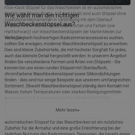
und problemloses Schließen oder Öffnen des Überlauflochs. Der
Klick-Klack-Stöpsel für das Waschbecken ist ein automatisches
System des Überlauflochs, auf dem Markt sind auch Stöpsel ohne
Wie wählt man den richtigen
zusätzliche Mechanismen in Verbindung mit dem Überlauf
Waschbeckenstöpsel aus?
erhältlich. Ihnen stehen verschiedene Arten und Farben (wie
mattschwarz) von Waschbeckenstöpseln der Marke Mexen zur
Verfügung!
Wenn Sie nach hochwertigen Badezimmeraccessoires suchen,
sollten Sie erwägen, moderne Waschbeckenstöpsel zu erwerben.
Dies sind kleine Zubehörteile, die mit höchster Sorgfalt für jedes,
auch das kleinste Detail hergestellt werden. In unserem Angebot
finden Sie verschiedene Formen und Arten von Stöpseln - Sie
können bei uns einen runden Stöpsel mit Überlaufloch,
chromfarbene Waschbeckenstöpsel sowie Silikondichtungen
finden - dies sind nur einige Beispiele aus unserem umfangreichen
Sortiment. Obwohl Waschbeckenstöpsel ständig dem Kontakt mit
Wasser, hohen Temperaturen oder starken Reinigungsmitteln
ausgesetzt sind, zeichnen sie sich weiterhin durch hohe
Haltbarkeit und Zuverlässigkeit aus. Bei der Auswahl des richtigen
Modells sollte man in erster Linie auf Klick-Klack-
Mehr lesen
Waschbeckenstöpsel (schließende Stöpsel) setzen. Jeder dieser
automatischen Stöpsel für das Waschbecken ist ein nützliches
Zubehör für die Armatur und eine große Erleichterung bei der
täglichen Nutzung des Badezimmers. Diejenigen, die bereits einen