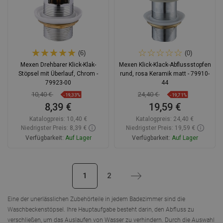
(6)
(0)
Mexen Drehbarer Klick-Klak-
Mexen Klick-Klack-Abflussstopfen
Stöpsel mit Überlauf, Chrom -
rund, rosa Keramik matt - 79910-
79923-00
44
10,40 €
24,40 €
-19,33%
-19,71%
8,39 €
19,59 €
Katalogpreis:
10,40 €
Katalogpreis:
24,40 €
Niedrigster Preis: 8,39 €
Niedrigster Preis: 19,59 €
Verfügbarkeit:
Auf Lager
Verfügbarkeit:
Auf Lager
In den Warenkorb
In den Warenkorb
1
2
Weiter
Vergleichen
favorite_border
Favorit
Vergleichen
favorite_border
Favorit
Eine der unerlässlichen Zubehörteile in jedem Badezimmer sind die
Waschbeckenstöpsel. Ihre Hauptaufgabe besteht darin, den Abfluss zu
verschließen, um das Auslaufen von Wasser zu verhindern. Durch die Auswahl