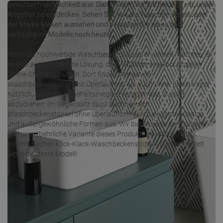
Benutzerfreundlichkeit aus. Daher laden wir Sie herzlich ein, unser
Angebot zu entdecken. Sehen Sie, wie die Waschbeckenstöpsel
der Marke Mexen aussehen und bestellen Sie eines der
verfügbaren Modelle noch heute!
Wenn Sie hochwertige Waschbeckenstöpsel erwerben möchten, ist
es eine ausgezeichnete Lösung, das vielfältige Angebot unseres
Online-Shops zu nutzen. Dort finden sich sowohl
Waschbeckenstöpsel mit Überlaufloch als auch ohne. Erstere sind
nützlich, wenn ein Haushaltsmitglied vergisst, das Wasser
abzudrehen. Im Gegensatz dazu zeichnen sich
Waschbeckenstöpsel ohne Überlaufloch durch elegantes Design
und außergewöhnliche Formen aus. Wir bieten auch die moderne
und unentbehrliche Variante dieses Produkts an, nämlich den
automatischen Klick-Klack-Waschbeckenstöpsel. Dies ist derzeit
das beliebteste Modell!