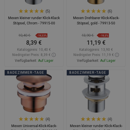
(5)
(6)
Mexen kleiner runder Klick-Klack
Mexen Drehbarer Klick-Klack-
Stöpsel, Chrom - 79915-00
Stöpsel, gold - 79913-50
10,40 €
13,90 €
-19,33%
-19,5%
8,39 €
11,19 €
Katalogpreis:
10,40 €
Katalogpreis:
13,90 €
Niedrigster Preis: 8,39 €
Niedrigster Preis: 11,19 €
Verfügbarkeit:
Auf Lager
Verfügbarkeit:
Auf Lager
In den Warenkorb
In den Warenkorb
BADEZIMMER-TAGE
BADEZIMMER-TAGE
Vergleichen
favorite_border
Favorit
Vergleichen
favorite_border
Favorit
(4)
(4)
Mexen Universal-Klick-Klack-
Mexen kleiner runder Klick-Klack-