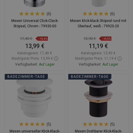
(6)
(6)
Mexen Universal Click-Clack-
Mexen klick-klack Stöpsel rund mit
Stöpsel, Chrom - 79930-00
Überlauf, weiß - 79920-20
17,40 €
13,90 €
-19,6%
-19,5%
13,99 €
11,19 €
Katalogpreis:
17,40 €
Katalogpreis:
13,90 €
Niedrigster Preis: 13,99 €
Niedrigster Preis: 11,19 €
Verfügbarkeit:
Auf Lager
Verfügbarkeit:
Auf Lager
In den Warenkorb
In den Warenkorb
BADEZIMMER-TAGE
BADEZIMMER-TAGE
Vergleichen
favorite_border
Favorit
Vergleichen
favorite_border
Favorit
(5)
(5)
Mexen universeller Klick-Klack-
Mexen Drehbarer Klick-Klack-