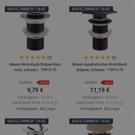
In den Warenkorb
In den Warenkorb
BADEZIMMER-TAGE
BADEZIMMER-TAGE
Vergleichen
favorite_border
Favorit
Vergleichen
favorite_border
Favorit
(9)
(6)
Mexen Klick-Klack-Stöpsel klein
Mexen quadratischer Klick-Klack-
rund, schwarz - 79915-70
Stöpsel, schwarz - 79916-70
12,20 €
13,90 €
-19,75%
-19,5%
9,79 €
11,19 €
Katalogpreis:
12,20 €
Katalogpreis:
13,90 €
Niedrigster Preis: 9,79 €
Niedrigster Preis: 11,19 €
Verfügbarkeit:
Auf Lager
Verfügbarkeit:
Auf Lager
In den Warenkorb
In den Warenkorb
BADEZIMMER-TAGE
BADEZIMMER-TAGE
Vergleichen
favorite_border
Favorit
Vergleichen
favorite_border
Favorit