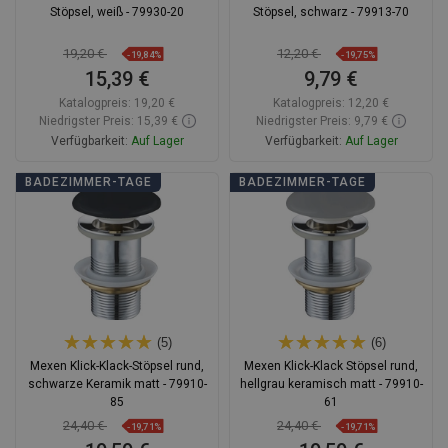
Stöpsel, weiß - 79930-20
Stöpsel, schwarz - 79913-70
19,20 €
12,20 €
-19,84%
-19,75%
15,39 €
9,79 €
Katalogpreis:
19,20 €
Katalogpreis:
12,20 €
Niedrigster Preis: 15,39 €
Niedrigster Preis: 9,79 €
Verfügbarkeit:
Auf Lager
Verfügbarkeit:
Auf Lager
In den Warenkorb
In den Warenkorb
BADEZIMMER-TAGE
BADEZIMMER-TAGE
Vergleichen
favorite_border
Favorit
Vergleichen
favorite_border
Favorit
(5)
(6)
Mexen Klick-Klack-Stöpsel rund,
Mexen Klick-Klack Stöpsel rund,
schwarze Keramik matt - 79910-
hellgrau keramisch matt - 79910-
85
61
24,40 €
24,40 €
-19,71%
-19,71%