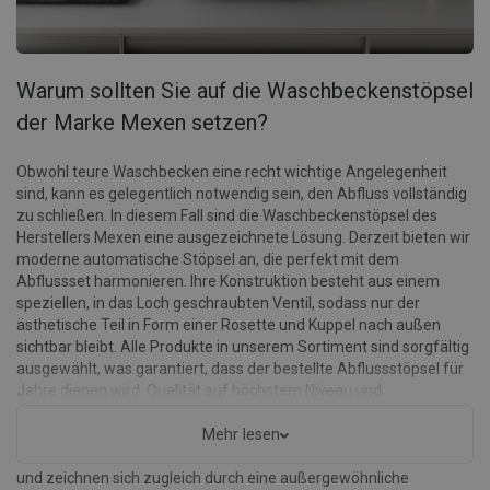
Warum sollten Sie auf die Waschbeckenstöpsel
der Marke Mexen setzen?
Obwohl teure Waschbecken eine recht wichtige Angelegenheit
sind, kann es gelegentlich notwendig sein, den Abfluss vollständig
zu schließen. In diesem Fall sind die Waschbeckenstöpsel des
Herstellers Mexen eine ausgezeichnete Lösung. Derzeit bieten wir
moderne automatische Stöpsel an, die perfekt mit dem
Abflussset harmonieren. Ihre Konstruktion besteht aus einem
speziellen, in das Loch geschraubten Ventil, sodass nur der
ästhetische Teil in Form einer Rosette und Kuppel nach außen
sichtbar bleibt. Alle Produkte in unserem Sortiment sind sorgfältig
ausgewählt, was garantiert, dass der bestellte Abflussstöpsel für
Jahre dienen wird. Qualität auf höchstem Niveau und
Zuverlässigkeit in der Nutzung von Badezimmerzubehör sind die
Prioritäten unserer Marke. Die Waschbeckenstöpsel von Mexen in
Mehr lesen
unserem Geschäft basieren auf einem modernen Mechanismus
und zeichnen sich zugleich durch eine außergewöhnliche