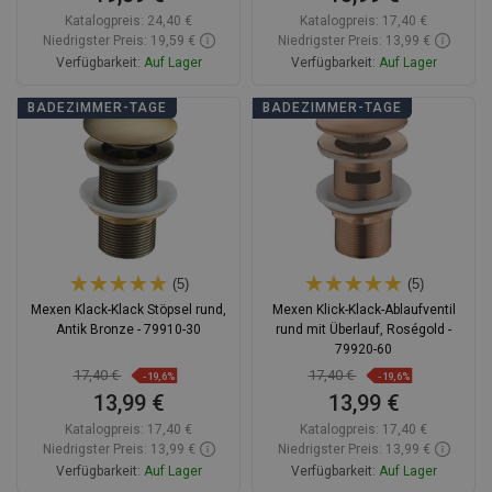
Katalogpreis:
24,40 €
Katalogpreis:
17,40 €
Niedrigster Preis: 19,59 €
Niedrigster Preis: 13,99 €
Verfügbarkeit:
Auf Lager
Verfügbarkeit:
Auf Lager
In den Warenkorb
In den Warenkorb
BADEZIMMER-TAGE
BADEZIMMER-TAGE
Vergleichen
favorite_border
Favorit
Vergleichen
favorite_border
Favorit
(5)
(5)
Mexen Klack-Klack Stöpsel rund,
Mexen Klick-Klack-Ablaufventil
Antik Bronze - 79910-30
rund mit Überlauf, Roségold -
79920-60
17,40 €
17,40 €
-19,6%
-19,6%
13,99 €
13,99 €
Katalogpreis:
17,40 €
Katalogpreis:
17,40 €
Niedrigster Preis: 13,99 €
Niedrigster Preis: 13,99 €
Verfügbarkeit:
Auf Lager
Verfügbarkeit:
Auf Lager