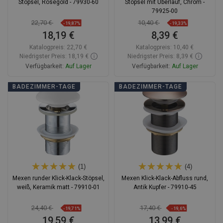
Stöpsel, Roségold - 79930-60
Stöpsel mit Überlauf, Chrom -
79925-00
22,70 €
10,40 €
-19,87%
-19,33%
18,19 €
8,39 €
Katalogpreis:
22,70 €
Katalogpreis:
10,40 €
Niedrigster Preis: 18,19 €
Niedrigster Preis: 8,39 €
Verfügbarkeit:
Auf Lager
Verfügbarkeit:
Auf Lager
In den Warenkorb
In den Warenkorb
BADEZIMMER-TAGE
BADEZIMMER-TAGE
Vergleichen
favorite_border
Favorit
Vergleichen
favorite_border
Favorit
(1)
(4)
Mexen runder Klick-Klack-Stöpsel,
Mexen Klick-Klack-Abfluss rund,
weiß, Keramik matt - 79910-01
Antik Kupfer - 79910-45
24,40 €
17,40 €
-19,71%
-19,6%
19,59 €
13,99 €