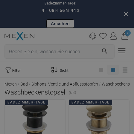
Badezimmer-Tage:
4
08
56
42
T
H
M
S
close
Ansehen
0
search
Filter
Sicht
Mexen
Bad
Siphons, Ventile und Abflussstopfen
Waschbeckenstö
Waschbeckenstöpsel
(68)
BADEZIMMER-TAGE
BADEZIMMER-TAGE