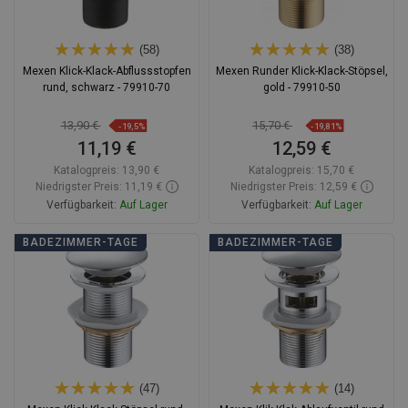
(58)
(38)
Mexen Klick-Klack-Abflussstopfen
Mexen Runder Klick-Klack-Stöpsel,
rund, schwarz - 79910-70
gold - 79910-50
13,90 €
15,70 €
-19,5%
-19,81%
11,19 €
12,59 €
Katalogpreis:
13,90 €
Katalogpreis:
15,70 €
Niedrigster Preis: 11,19 €
Niedrigster Preis: 12,59 €
Verfügbarkeit:
Auf Lager
Verfügbarkeit:
Auf Lager
In den Warenkorb
In den Warenkorb
BADEZIMMER-TAGE
BADEZIMMER-TAGE
Vergleichen
favorite_border
Favorit
Vergleichen
favorite_border
Favorit
(47)
(14)