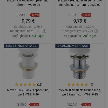
Mexen Klick-Klack-Stöpsel rund,
Mexen Klik-Klak Ablaufventil rund
Chrom - 79910-00
mit Überlauf, Chrom - 79920-00
12,20 €
12,20 €
-19,75%
-19,75%
9,79 €
9,79 €
Katalogpreis:
12,20 €
Katalogpreis:
12,20 €
Niedrigster Preis: 9,79 €
Niedrigster Preis: 9,79 €
Verfügbarkeit:
Auf Lager
Verfügbarkeit:
Auf Lager
In den Warenkorb
In den Warenkorb
BADEZIMMER-TAGE
BADEZIMMER-TAGE
Vergleichen
favorite_border
Favorit
Vergleichen
favorite_border
Favorit
(11)
(9)
Mexen Klick-Klack-Stöpsel rund,
Mexen Klick-Klack-Abfluss rund,
weiß - 79910-20
weiß keramisch - 79910-25
13,90 €
12,20 €
-19,5%
-19,75%