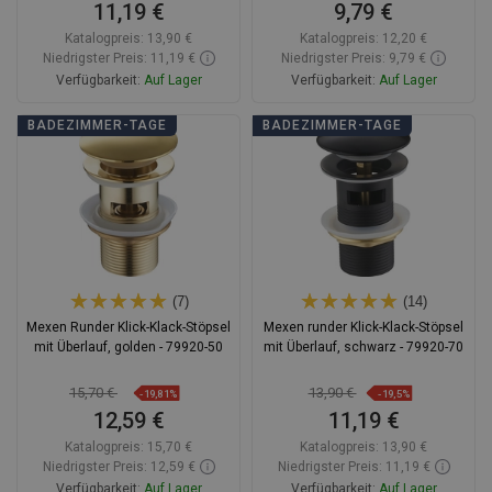
11,19 €
9,79 €
Katalogpreis:
13,90 €
Katalogpreis:
12,20 €
Niedrigster Preis: 11,19 €
Niedrigster Preis: 9,79 €
Verfügbarkeit:
Auf Lager
Verfügbarkeit:
Auf Lager
In den Warenkorb
In den Warenkorb
BADEZIMMER-TAGE
BADEZIMMER-TAGE
Vergleichen
favorite_border
Favorit
Vergleichen
favorite_border
Favorit
(7)
(14)
Mexen Runder Klick-Klack-Stöpsel
Mexen runder Klick-Klack-Stöpsel
mit Überlauf, golden - 79920-50
mit Überlauf, schwarz - 79920-70
15,70 €
13,90 €
-19,81%
-19,5%
12,59 €
11,19 €
Katalogpreis:
15,70 €
Katalogpreis:
13,90 €
Niedrigster Preis: 12,59 €
Niedrigster Preis: 11,19 €
Verfügbarkeit:
Auf Lager
Verfügbarkeit:
Auf Lager