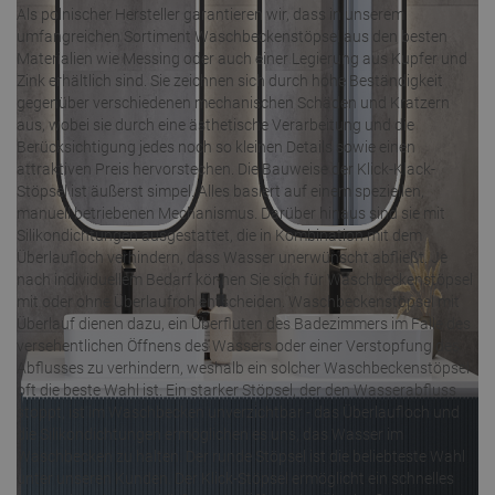
Als polnischer Hersteller garantieren wir, dass in unserem
umfangreichen Sortiment Waschbeckenstöpsel aus den besten
Materialien wie Messing oder auch einer Legierung aus Kupfer und
Zink erhältlich sind. Sie zeichnen sich durch hohe Beständigkeit
gegenüber verschiedenen mechanischen Schäden und Kratzern
aus, wobei sie durch eine ästhetische Verarbeitung und die
Berücksichtigung jedes noch so kleinen Details sowie einen
attraktiven Preis hervorstechen. Die Bauweise der Klick-Klack-
Stöpsel ist äußerst simpel. Alles basiert auf einem speziellen,
manuell betriebenen Mechanismus. Darüber hinaus sind sie mit
Silikondichtungen ausgestattet, die in Kombination mit dem
Überlaufloch verhindern, dass Wasser unerwünscht abfließt. Je
nach individuellem Bedarf können Sie sich für Waschbeckenstöpsel
mit oder ohne Überlaufroh entscheiden. Waschbeckenstöpsel mit
Überlauf dienen dazu, ein Überfluten des Badezimmers im Falle des
versehentlichen Öffnens des Wassers oder einer Verstopfung des
Abflusses zu verhindern, weshalb ein solcher Waschbeckenstöpsel
oft die beste Wahl ist. Ein starker Stöpsel, der den Wasserabfluss
stoppt, ist im Waschbecken unverzichtbar - das Überlaufloch und
die Silikondichtungen ermöglichen es uns, das Wasser im
Waschbecken zu halten. Der runde Stöpsel ist die beliebteste Wahl
unter unseren Kunden. Der Klick-Stöpsel ermöglicht ein schnelles