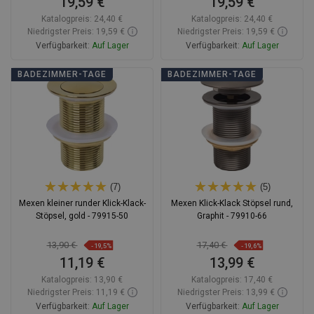
19,59 €
19,59 €
Katalogpreis:
24,40 €
Katalogpreis:
24,40 €
Niedrigster Preis: 19,59 €
Niedrigster Preis: 19,59 €
Verfügbarkeit:
Auf Lager
Verfügbarkeit:
Auf Lager
In den Warenkorb
In den Warenkorb
BADEZIMMER-TAGE
BADEZIMMER-TAGE
Vergleichen
favorite_border
Favorit
Vergleichen
favorite_border
Favorit
(7)
(5)
Mexen kleiner runder Klick-Klack-
Mexen Klick-Klack Stöpsel rund,
Stöpsel, gold - 79915-50
Graphit - 79910-66
13,90 €
17,40 €
-19,5%
-19,6%
11,19 €
13,99 €
Katalogpreis:
13,90 €
Katalogpreis:
17,40 €
Niedrigster Preis: 11,19 €
Niedrigster Preis: 13,99 €
Verfügbarkeit:
Auf Lager
Verfügbarkeit:
Auf Lager