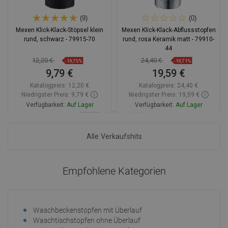
(9)
(0)
Mexen Klick-Klack-Stöpsel klein
Mexen Klick-Klack-Abflussstopfen
rund, schwarz - 79915-70
rund, rosa Keramik matt - 79910-
44
12,20 €
24,40 €
-19,75%
-19,71%
9,79 €
19,59 €
Katalogpreis:
12,20 €
Katalogpreis:
24,40 €
Niedrigster Preis: 9,79 €
Niedrigster Preis: 19,59 €
Verfügbarkeit:
Auf Lager
Verfügbarkeit:
Auf Lager
In den Warenkorb
In den Warenkorb
Alle Verkaufshits
Vergleichen
favorite_border
Favorit
Vergleichen
favorite_border
Favorit
Empfohlene Kategorien
Waschbeckenstopfen mit Überlauf
Gro
Waschtischstopfen ohne Überlauf
Kle