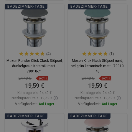
In den Warenkorb
In den Warenkorb
BADEZIMMER-TAGE
BADEZIMMER-TAGE
Vergleichen
favorite_border
Favorit
Vergleichen
favorite_border
Favorit
(4)
(1)
Mexen Runder Click-Clack-Stöpsel,
Mexen Klick-Klack Stöpsel rund,
dunkelgraue Keramik matt -
hellgrün keramisch matt - 79910-
79910-71
48
24,40 €
24,40 €
-19,71%
-19,71%
19,59 €
19,59 €
Katalogpreis:
24,40 €
Katalogpreis:
24,40 €
Niedrigster Preis: 19,59 €
Niedrigster Preis: 19,59 €
Verfügbarkeit:
Auf Lager
Verfügbarkeit:
Auf Lager
In den Warenkorb
In den Warenkorb
BADEZIMMER-TAGE
BADEZIMMER-TAGE
Vergleichen
favorite_border
Favorit
Vergleichen
favorite_border
Favorit