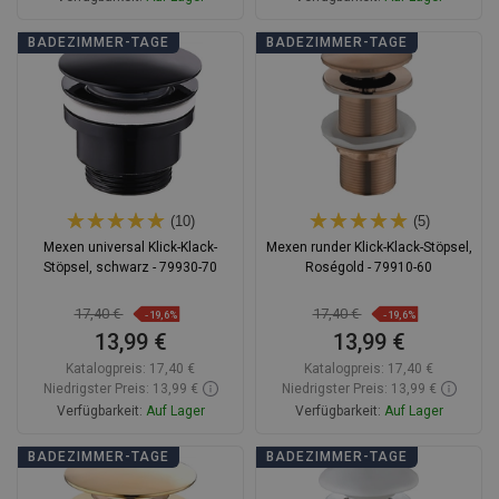
In den Warenkorb
In den Warenkorb
BADEZIMMER-TAGE
BADEZIMMER-TAGE
Vergleichen
favorite_border
Favorit
Vergleichen
favorite_border
Favorit
(10)
(5)
Mexen universal Klick-Klack-
Mexen runder Klick-Klack-Stöpsel,
Stöpsel, schwarz - 79930-70
Roségold - 79910-60
17,40 €
17,40 €
-19,6%
-19,6%
13,99 €
13,99 €
Katalogpreis:
17,40 €
Katalogpreis:
17,40 €
Niedrigster Preis: 13,99 €
Niedrigster Preis: 13,99 €
Verfügbarkeit:
Auf Lager
Verfügbarkeit:
Auf Lager
In den Warenkorb
In den Warenkorb
BADEZIMMER-TAGE
BADEZIMMER-TAGE
Vergleichen
favorite_border
Favorit
Vergleichen
favorite_border
Favorit