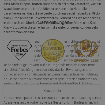
Klick-Klack-Stöpsel hatten, können sich oft nicht vorstellen, wie ein
Waschbecken ohne ihn funktionieren kann - als Hersteller
garantieren wir, dass diese Leute durchaus recht haben! Der Klick-
Klack-Stöpsel ist ein unverzichtbares Element des Waschbeckens,
Auszeichnungen
in dem sich ein Überlaufloch befindet - auf dem Markt sind Klick-
Klack-Stöpsel in chrom erhältlich, die unter unseren Kunden sehr
beliebte Wahlen sind.
Wenn Sie Dekoartikel suchen, die die Inneneinrichtung ergänzen, ist
es eine großartige Idee, das umfangreiche Sortiment unseres Online-
Shops zu nutzen. Dort finden Sie sorgfältig ausgewählte Produkte,
die auf die Bedürfnisse der anspruchsvollsten Kunden abgestimmt
sind, einschließlich verschiedenartiger Waschbeckenstöpsel. Es gibt
keine eindeutige Antwort auf die Frage, wie man ein Badezimmer
einrichtet. Alles hängt von den individuellen Erwartungen und
Vorlieben sowie von den anderen Elementen der Inneneinrichtung
ab. Derzeit bieten wir Waschbeckenstöpsel in vielen Varianten an,
wobei schwarze und verchromte Modelle die größte Beliebtheit
genießen. Zudem gibt es die Möglichkeit, die Form des
Kasse mehr
Waschbeckenstöpsels auszuwählen, die zur Einrichtung des
Badezimmers passt. Dies erleichtert erheblich die Anpassung seines
Aussehens an die vorherrschende Gestaltung im Badezimmer. Wir