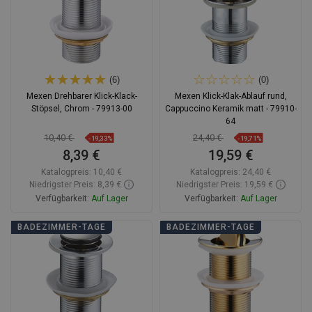
(6)
(0)
Mexen Drehbarer Klick-Klack-
Mexen Klick-Klak-Ablauf rund,
Stöpsel, Chrom - 79913-00
Cappuccino Keramik matt - 79910-
64
10,40 €
24,40 €
-19,33%
-19,71%
8,39 €
19,59 €
Katalogpreis:
10,40 €
Katalogpreis:
24,40 €
Niedrigster Preis: 8,39 €
Niedrigster Preis: 19,59 €
Verfügbarkeit:
Auf Lager
Verfügbarkeit:
Auf Lager
In den Warenkorb
In den Warenkorb
BADEZIMMER-TAGE
BADEZIMMER-TAGE
Vergleichen
favorite_border
Favorit
Vergleichen
favorite_border
Favorit