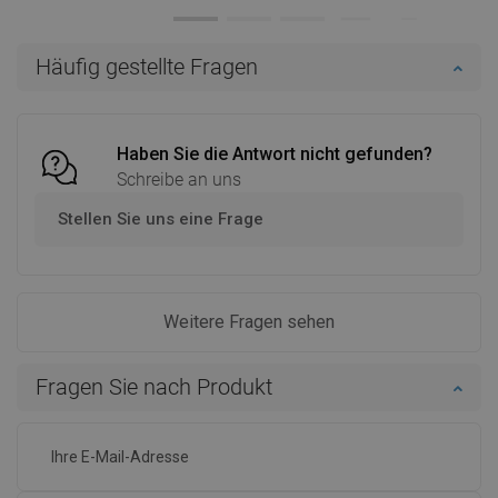
Verfügbarkeit:
Auf Lager
Verfügbarkeit:
Auf Lager
In den Warenkorb
In den Warenkorb
Häufig gestellte Fragen
Vergleichen
favorite_border
Favorit
Vergleichen
favorite_border
Favorit
Haben Sie die Antwort nicht gefunden?
Schreibe an uns
Stellen Sie uns eine Frage
Weitere Fragen sehen
Fragen Sie nach Produkt