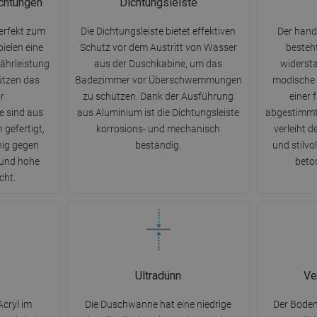
chtungen
Dichtungsleiste
erfekt zum
Die Dichtungsleiste bietet effektiven
Der hand
ielen eine
Schutz vor dem Austritt von Wasser
besteh
währleistung
aus der Duschkabine, um das
widersta
ützen das
Badezimmer vor Überschwemmungen
modische 
r
zu schützen. Dank der Ausführung
einer f
 sind aus
aus Aluminium ist die Dichtungsleiste
abgestimmt
 gefertigt,
korrosions- und mechanisch
verleiht 
hig gegen
beständig.
und stilvo
und hohe
beton
cht.
Ultradünn
Ve
cryl im
Die Duschwanne hat eine niedrige
Der Bode