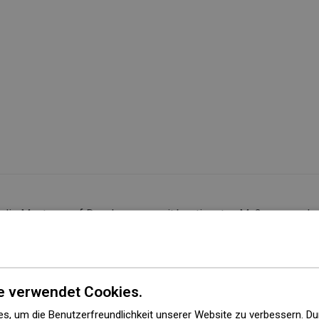
r die Montage auf Duschwannen mit bestimmten Maßen ausgeleg
chten Sie jedoch, dass die tatsächlichen Abmessungen der Elem
enmontage wird empfohlen, die Außenmaße und die Anordnung d
e verwendet Cookies.
et werden
s, um die Benutzerfreundlichkeit unserer Website zu verbessern. Du