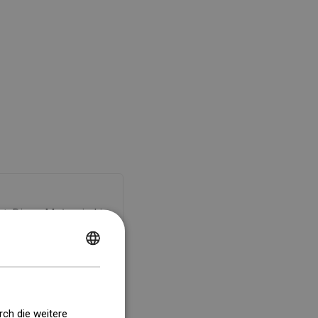
t. Diese Maże sind im
ente geringfügig von
er Elemente gemäß der
POLISH
CZECH
GERMAN
rch die weitere