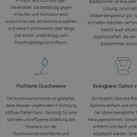
Produkt aus hochwertigen
Badezimmer ist eine sehr
Materialien, die beständig gegen
Lösung. Acryl hält
Anlaufen und Korrosion sind,
Wassertemperatur gut, w
wodurch es sein attraktives Aussehen
schnelles Abkühlen verhind
und seine Funktionalität über lange
besitzt auch akust
Zeit erhält, unabhängig vom
Eigenschaften, die den
Feuchtigkeitsgrad im Raum.
Badezimmer reduzi
Profilierte Duschwanne
Reinigbarer Siphon 
Die Duschwanne wurde so gestaltet,
Ein System, das das Rei
dass Wasser ungehindert in Richtung
Siphons einfach und sch
Abfluss fließen kann. Sie sorgt für eine
Der obere bewegliche T
schnelle und effiziente Ableitung des
herausgenommen, Versc
Wassers von der
entfernt und dann unt
Duschwannenoberfläche und
abgespült werden. Eine