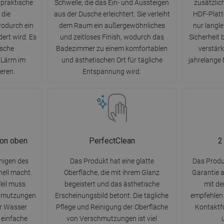
 praktische
Schwelle, die das Ein- und Aussteigen
zusätzlic
 die
aus der Dusche erleichtert. Sie verleiht
HDF-Platte
odurch ein
dem Raum ein außergewöhnliches
nur langl
ert wird. Es
und zeitloses Finish, wodurch das
Sicherheit 
ische
Badezimmer zu einem komfortablen
verstärk
 Lärm im
und ästhetischen Ort für tägliche
jahrelange
eren.
Entspannung wird.
von oben
PerfectClean
2
nigen des
Das Produkt hat eine glatte
Das Produk
nell macht.
Oberfläche, die mit ihrem Glanz
Garantie 
eil muss
begeistert und das ästhetische
mit d
hmutzungen
Erscheinungsbild betont. Die tägliche
empfehlen 
er Wasser
Pflege und Reinigung der Oberfläche
Kontaktfo
 einfache
von Verschmutzungen ist viel