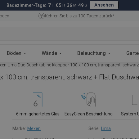
Ansehen
7
05
36
48
Badezimmer-Tage:
T
H
M
S
oden
Kehren Sie bis zu 100 Tagen zurück*
Böden
Wände
Beleuchtung
Gart
en Lima Duo Duschkabine klappbar 100 x 100 cm, transparent, schwar
 100 cm, transparent, schwarz + Flat Duschw
6 mm gehärtetes Glas
EasyClean Beschichtung
System 
Marke:
Mexen
Serie:
Lima