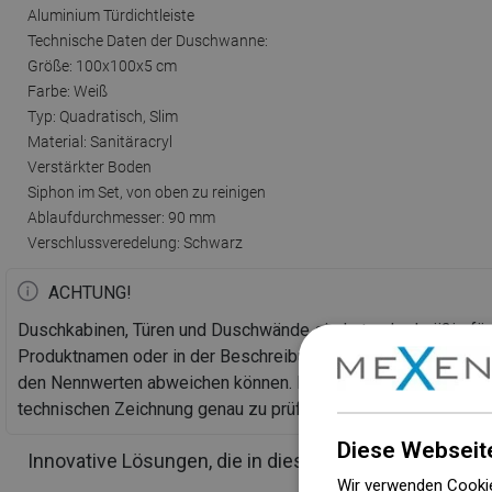
Aluminium Türdichtleiste
Technische Daten der Duschwanne:
Größe: 100x100x5 cm
Farbe: Weiß
Typ: Quadratisch, Slim
Material: Sanitäracryl
Verstärkter Boden
Siphon im Set, von oben zu reinigen
Ablaufdurchmesser: 90 mm
Verschlussveredelung: Schwarz
ACHTUNG!
Duschkabinen, Türen und Duschwände sind standardmäßig fü
Produktnamen oder in der Beschreibung angegeben. Bitte bea
den Nennwerten abweichen können. Bei einer geplanten Bod
technischen Zeichnung genau zu prüfen.
Diese Webseit
Innovative Lösungen, die in diesem Produkt verwend
Wir verwenden Cookie