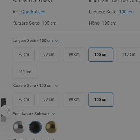
Ean:
5907709165311
Index:
856-100-100-70-0
Art:
Quadratisch
Längere Seite:
100 cm
Kürzere Seite:
100 cm
Höhe:
190 cm
Längere Seite
- 100 cm
70 cm
80 cm
90 cm
110 cm
100 cm
120 cm
Kürzere Seite
- 100 cm
70 cm
80 cm
90 cm
100 cm
Profilfarbe
- Schwarz