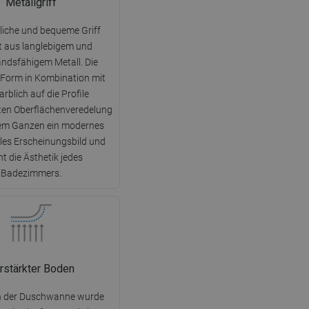
Metallgriff
DANISH
SWEDISH
liche und bequeme Griff
t aus langlebigem und
FINNISH
ndsfähigem Metall. Die
PORTUGUESE
Form in Kombination mit
arblich auf die Profile
CROATIAN
en Oberflächenveredelung
GREEK
dem Ganzen ein modernes
lles Erscheinungsbild und
SLOVENIAN
t die Ästhetik jedes
Badezimmers.
rstärkter Boden
n der Duschwanne wurde