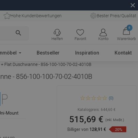
close
Hohe Kundenbewertungen
Bester Preis/Qualität
0
search
Helfen
Favorit
Konto
Warenkorb
enmöbel
Bestseller
Inspiration
Kontakt
z + Flat Duschwanne - 856-100-100-70-02-4010B
anne - 856-100-100-70-02-4010B
Mexen Lima Duo
(0)
Duschkabine klappbar 100 x
100 cm, transparent, schwarz
+ Flat Duschwanne - 856-100-
Katalogpreis:
644,60 €
100-70-02-4010B
Uni-Mount
515,69 €
(inkl. MwSt.)
Billiger von
128,91 €
20%