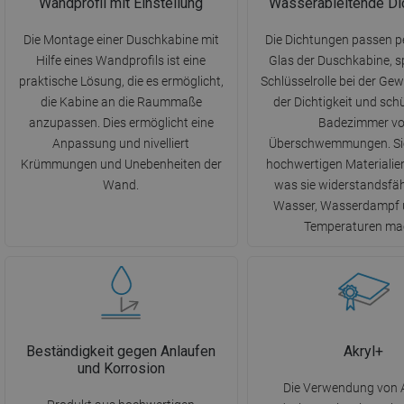
Wandprofil mit Einstellung
Wasserableitende Di
Die Montage einer Duschkabine mit
Die Dichtungen passen p
Hilfe eines Wandprofils ist eine
Glas der Duschkabine, sp
praktische Lösung, die es ermöglicht,
Schlüsselrolle bei der Ge
die Kabine an die Raummaße
der Dichtigkeit und sch
anzupassen. Dies ermöglicht eine
Badezimmer vo
Anpassung und nivelliert
Überschwemmungen. Sie
Krümmungen und Unebenheiten der
hochwertigen Materialien
Wand.
was sie widerstandsfä
Wasser, Wasserdampf 
Temperaturen ma
Beständigkeit gegen Anlaufen
Akryl+
und Korrosion
Die Verwendung von A