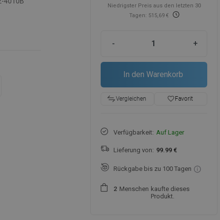
2-4010B
Niedrigster Preis aus den letzten 30
Tagen: 515,69 €
-
+
In den Warenkorb
favorite_border
Favorit
Vergleichen
Verfügbarkeit:
Auf Lager
Lieferung von:
99.99 €
Rückgabe bis zu 100 Tagen
Menschen
kaufte dieses
2
Produkt.