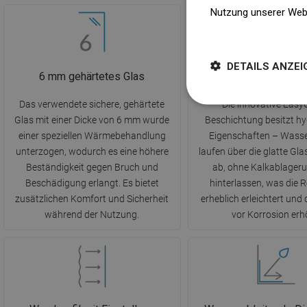
Nutzung unserer Web
Weitere Informatione
DETAILS ANZEI
6 mm gehärtetes Glas
EasyClean Beschi
Das verwendete sichere, gehärtete
Die innovative Easy
Glas mit einer Dicke von 6 mm wurde
Beschichtung besitzt h
einer speziellen Wärmebehandlung
Eigenschaften – Wasse
unterzogen, wodurch es eine höhere
laufen über die glatte Gl
Beständigkeit gegen Bruch und
ab, ohne Kalkablager
Beschädigung erlangt. Es bietet
hinterlassen, was die 
zusätzlichen Komfort und Sicherheit
erheblich erleichtert und
während der Nutzung.
vor Korrosion erh