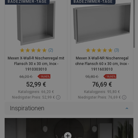
BADEZIMMER-TAGE
BADEZIMMER-TAGE
(2)
(3)
Mexen X-Wall-R Nischenregal mit
Mexen X-Wall-NR Nischenregal
Flansch 30 x 30 cm, Inox -
ohne Flansch 60 x 30 cm, Inox -
1910303010
1911603010
66,20 €
95,80 €
-19,95%
-19,95%
52,99 €
76,69 €
Katalogpreis:
66,20 €
Katalogpreis:
95,80 €
Niedrigster Preis: 52,99 €
Niedrigster Preis: 76,69 €
Verfügbarkeit:
Auf Lager
Verfügbarkeit:
Auf Lager
Inspirationen
In den Warenkorb
In den Warenkorb
Vergleichen
favorite_border
Favorit
Vergleichen
favorite_border
Favorit