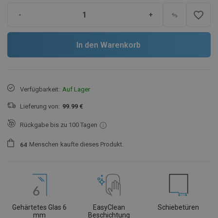
favorite_border
-
+
In den Warenkorb
Verfügbarkeit:
Auf Lager
Lieferung von:
99.99 €
Rückgabe bis zu 100 Tagen
Menschen
kaufte dieses Produkt.
6
4
Gehärtetes Glas 6
EasyClean
Schiebetüren
mm
Beschichtung