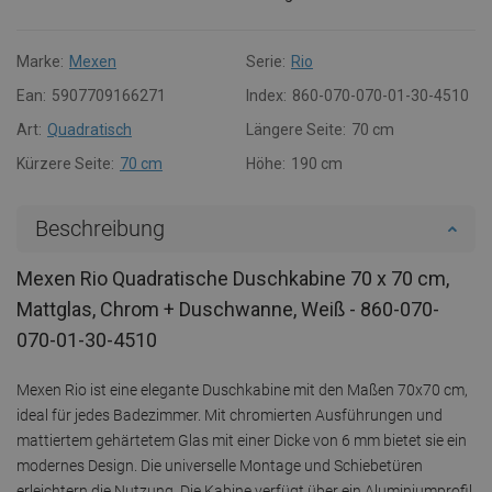
Marke:
Mexen
Serie:
Rio
Ean:
5907709166271
Index:
860-070-070-01-30-4510
Art:
Quadratisch
Längere Seite:
70 cm
Kürzere Seite:
70 cm
Höhe:
190 cm
Beschreibung
Mexen Rio Quadratische Duschkabine 70 x 70 cm,
Mattglas, Chrom + Duschwanne, Weiß - 860-070-
070-01-30-4510
Mexen Rio ist eine elegante Duschkabine mit den Maßen 70x70 cm,
ideal für jedes Badezimmer. Mit chromierten Ausführungen und
mattiertem gehärtetem Glas mit einer Dicke von 6 mm bietet sie ein
modernes Design. Die universelle Montage und Schiebetüren
erleichtern die Nutzung. Die Kabine verfügt über ein Aluminiumprofil,