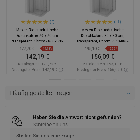
(7)
(21)
Mexen Rio quadratische
Mexen Rio quadratische
Duschkabine 70 x 70 cm,
Duschkabine 80 x 80 cm,
transparent, Chrom - 860-070-
transparent, Chrom - 860-080-
070-01-00
080-01-00
177,70 €
195,10 €
-19,98%
-19,99%
142,19 €
156,09 €
Katalogpreis:
177,70 €
Katalogpreis:
195,10 €
Niedrigster Preis: 142,19 €
Niedrigster Preis: 156,09 €
Verfügbarkeit:
Auf Lager
Verfügbarkeit:
Auf Lager
In den Warenkorb
In den Warenkorb
Häufig gestellte Fragen
Vergleichen
favorite_border
Favorit
Vergleichen
favorite_border
Favorit
Haben Sie die Antwort nicht gefunden?
Schreibe an uns
Stellen Sie uns eine Frage