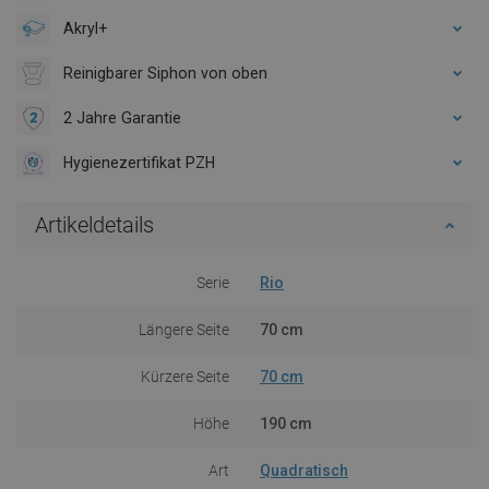
Akryl+
Reinigbarer Siphon von oben
2 Jahre Garantie
Hygienezertifikat PZH
Artikeldetails
Serie
Rio
Längere Seite
70 cm
Kürzere Seite
70 cm
Höhe
190 cm
Art
Quadratisch