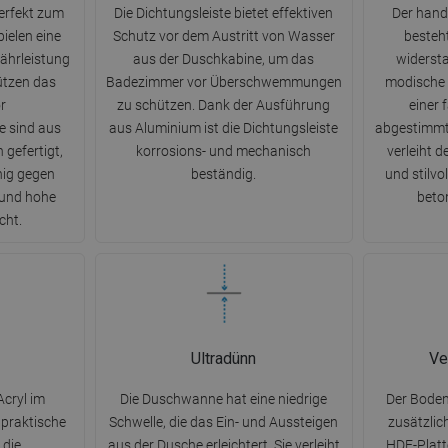
erfekt zum
Die Dichtungsleiste bietet effektiven
Der hand
ielen eine
Schutz vor dem Austritt von Wasser
besteh
währleistung
aus der Duschkabine, um das
widersta
ützen das
Badezimmer vor Überschwemmungen
modische 
r
zu schützen. Dank der Ausführung
einer f
 sind aus
aus Aluminium ist die Dichtungsleiste
abgestimmt
 gefertigt,
korrosions- und mechanisch
verleiht 
hig gegen
beständig.
und stilvo
und hohe
beton
cht.
Ultradünn
Ve
cryl im
Die Duschwanne hat eine niedrige
Der Bode
 praktische
Schwelle, die das Ein- und Aussteigen
zusätzlic
 die
aus der Dusche erleichtert. Sie verleiht
HDF-Platte