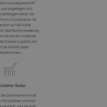
DANISH
liche und bequeme Griff
t aus langlebigem und
SWEDISH
ndsfähigem Metall. Die
FINNISH
Form in Kombination mit
arblich auf die Profile
PORTUGUESE
en Oberflächenveredelung
CROATIAN
dem Ganzen ein modernes
lles Erscheinungsbild und
GREEK
t die Ästhetik jedes
SLOVENIAN
Badezimmers.
rstärkter Boden
n der Duschwanne wurde
h mit Glasfaser und einer
 verstärkt, was sie nicht