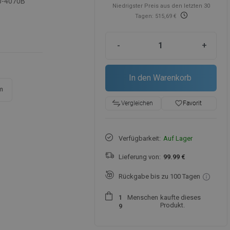
0-4070B
Niedrigster Preis aus den letzten 30
Tagen: 515,69 €
-
+
In den Warenkorb
m
favorite_border
Favorit
Vergleichen
Verfügbarkeit:
Auf Lager
Lieferung von:
99.99 €
Rückgabe bis zu 100 Tagen
Menschen
kaufte dieses
1
Produkt.
9