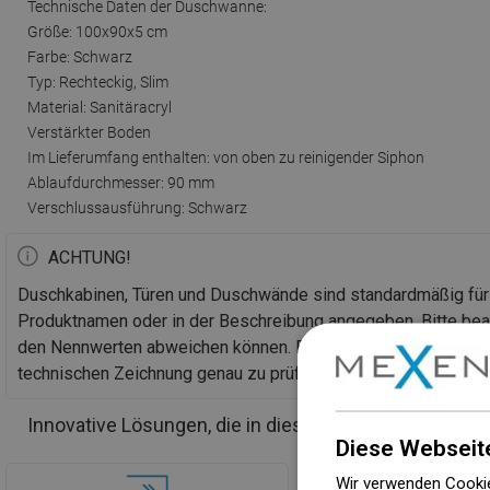
Technische Daten der Duschwanne:
Größe: 100x90x5 cm
Farbe: Schwarz
Typ: Rechteckig, Slim
Material: Sanitäracryl
Verstärkter Boden
Im Lieferumfang enthalten: von oben zu reinigender Siphon
Ablaufdurchmesser: 90 mm
Verschlussausführung: Schwarz
ACHTUNG!
Duschkabinen, Türen und Duschwände sind standardmäßig fü
Produktnamen oder in der Beschreibung angegeben. Bitte bea
den Nennwerten abweichen können. Bei einer geplanten Bod
technischen Zeichnung genau zu prüfen.
Innovative Lösungen, die in diesem Produkt verwend
Diese Webseit
Wir verwenden Cookie