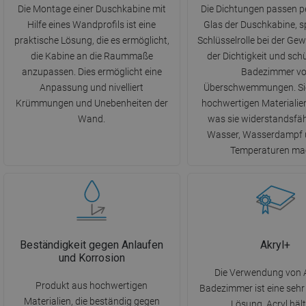
Die Montage einer Duschkabine mit
Die Dichtungen passen p
Hilfe eines Wandprofils ist eine
Glas der Duschkabine, sp
praktische Lösung, die es ermöglicht,
Schlüsselrolle bei der Ge
die Kabine an die Raummaße
der Dichtigkeit und sch
anzupassen. Dies ermöglicht eine
Badezimmer vo
Anpassung und nivelliert
Überschwemmungen. Sie
Krümmungen und Unebenheiten der
hochwertigen Materialien
Wand.
was sie widerstandsfä
Wasser, Wasserdampf 
Temperaturen ma
Beständigkeit gegen Anlaufen
Akryl+
und Korrosion
Die Verwendung von A
Produkt aus hochwertigen
Badezimmer ist eine sehr
Materialien, die beständig gegen
Lösung. Acryl hält