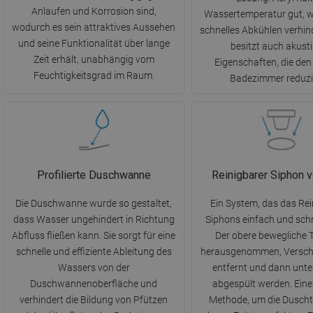
Anlaufen und Korrosion sind,
Wassertemperatur gut, w
wodurch es sein attraktives Aussehen
schnelles Abkühlen verhind
und seine Funktionalität über lange
besitzt auch akust
Zeit erhält, unabhängig vom
Eigenschaften, die den
Feuchtigkeitsgrad im Raum.
Badezimmer reduzi
Profilierte Duschwanne
Reinigbarer Siphon 
Die Duschwanne wurde so gestaltet,
Ein System, das das Rei
dass Wasser ungehindert in Richtung
Siphons einfach und sch
Abfluss fließen kann. Sie sorgt für eine
Der obere bewegliche T
schnelle und effiziente Ableitung des
herausgenommen, Versc
Wassers von der
entfernt und dann unt
Duschwannenoberfläche und
abgespült werden. Eine
verhindert die Bildung von Pfützen
Methode, um die Duscht