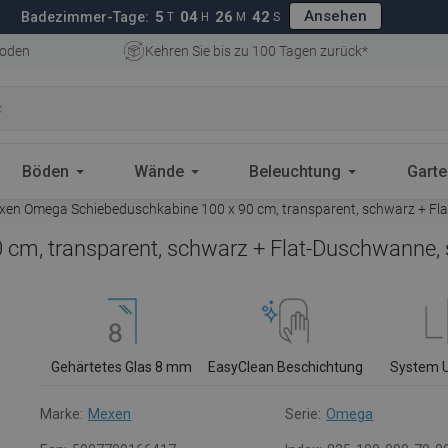
Ansehen
5
04
26
41
Badezimmer-Tage:
T
H
M
S
oden
Kehren Sie bis zu 100 Tagen zurück*
Böden
Wände
Beleuchtung
Gart
en Omega Schiebeduschkabine 100 x 90 cm, transparent, schwarz + Fl
cm, transparent, schwarz + Flat-Duschwanne, 
Gehärtetes Glas 8 mm
EasyClean Beschichtung
System 
Marke:
Mexen
Serie:
Omega