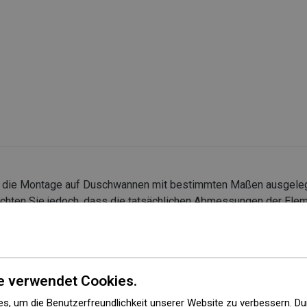
r die Montage auf Duschwannen mit bestimmten Maßen ausgeleg
chten Sie jedoch, dass die tatsächlichen Abmessungen der Elem
enmontage wird empfohlen, die Außenmaße und die Anordnung d
et werden
e verwendet Cookies.
s, um die Benutzerfreundlichkeit unserer Website zu verbessern. Du