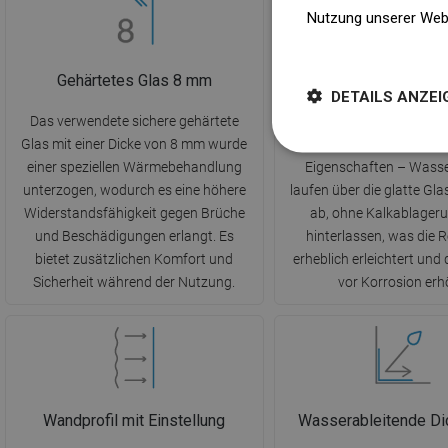
Nutzung unserer Web
Weitere Informatione
Gehärtetes Glas 8 mm
EasyClean Beschi
DETAILS ANZEI
Das verwendete sichere gehärtete
Die innovative Easy
Glas mit einer Dicke von 8 mm wurde
Beschichtung besitzt h
einer speziellen Wärmebehandlung
Eigenschaften – Wasse
unterzogen, wodurch es eine höhere
laufen über die glatte Gl
Widerstandsfähigkeit gegen Brüche
ab, ohne Kalkablager
und Beschädigungen erlangt. Es
hinterlassen, was die 
bietet zusätzlichen Komfort und
erheblich erleichtert und
Sicherheit während der Nutzung.
vor Korrosion erh
Wandprofil mit Einstellung
Wasserableitende Di