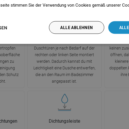
seite stimmen Sie der Verwendung von Cookies gemäß unserer Cooki
n
chtung
System Uni-Mount
GEN
ALLE ABLEHNEN
ALLE
Clean-
Dank des universellen
Schiebe
ydrophobe
Befestigungssystems können die
speziellen
rtropfen
Duschtüren je nach Bedarf auf der
keinen zus
asoberfläche
rechten oder linken Seite montiert
öffnen, da
ungen zu
werden. Dadurch kannst du mit
kleiner
Reinigung
Leichtigkeit eine Dusche entwerfen,
doppelten R
 den Schutz
die an den Raum im Badezimmer
ihre
öht.
angepasst ist.
chtungen
Dichtungsleiste