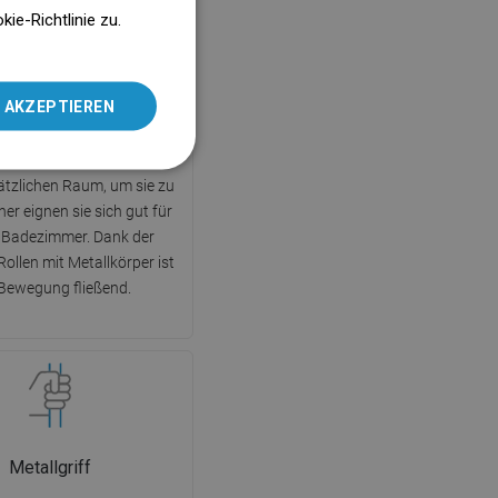
ENGLISH
e-Richtlinie zu.
SLOVAK
Schiebetüren
LITHUANIAN
 AKZEPTIEREN
ROMANIAN
türen bewegen sich auf
 Führungen und benötigen
HUNGARIAN
ätzlichen Raum, um sie zu
FRENCH
her eignen sie sich gut für
e Badezimmer. Dank der
ITALIAN
ollen mit Metallkörper ist
SPANISH
 Bewegung fließend.
UKRAINIAN
BULGARIAN
ESTONIAN
DUTCH
Metallgriff
LATVIAN