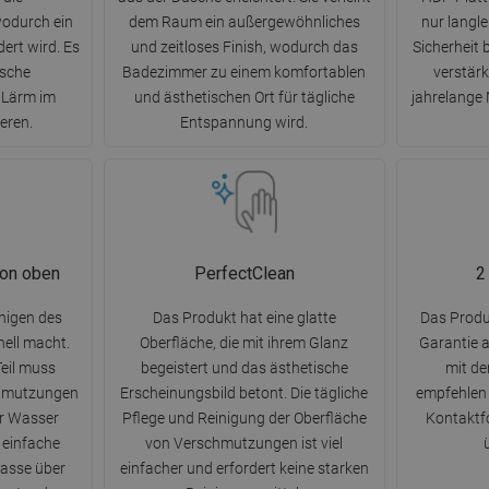
odurch ein
dem Raum ein außergewöhnliches
nur langl
ert wird. Es
und zeitloses Finish, wodurch das
Sicherheit 
ische
Badezimmer zu einem komfortablen
verstärk
 Lärm im
und ästhetischen Ort für tägliche
jahrelange
eren.
Entspannung wird.
von oben
PerfectClean
2
nigen des
Das Produkt hat eine glatte
Das Produk
nell macht.
Oberfläche, die mit ihrem Glanz
Garantie 
eil muss
begeistert und das ästhetische
mit d
hmutzungen
Erscheinungsbild betont. Die tägliche
empfehlen 
er Wasser
Pflege und Reinigung der Oberfläche
Kontaktfo
 einfache
von Verschmutzungen ist viel
asse über
einfacher und erfordert keine starken