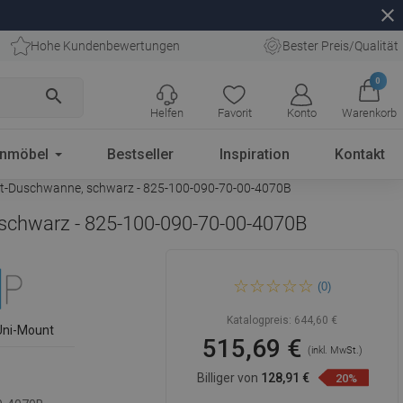
close
Hohe Kundenbewertungen
Bester Preis/Qualität
0
search
Helfen
Favorit
Konto
Warenkorb
enmöbel
Bestseller
Inspiration
Kontakt
at-Duschwanne, schwarz - 825-100-090-70-00-4070B
schwarz - 825-100-090-70-00-4070B
Mexen Omega
(0)
Schiebeduschkabine 100 x
90 cm, transparent, schwarz
+ Flat-Duschwanne, schwarz
Katalogpreis:
644,60 €
- 825-100-090-70-00-4070B
Uni-Mount
515,69 €
(inkl. MwSt.)
Billiger von
128,91 €
20%