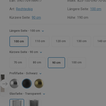
Ean:
5907709166417
Index:
825-100-090-70-0
Art:
Rechteckig
Längere Seite:
100 cm
Kürzere Seite:
90 cm
Höhe:
190 cm
Längere Seite
- 100 cm
110 cm
120 cm
130 cm
140 c
100 cm
Kürzere Seite
- 90 cm
70 cm
80 cm
100 cm
90 cm
Profilfarbe
- Schwarz
Glasfarbe
- Transparent