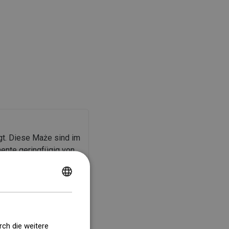
t. Diese Maże sind im
ente geringfügig von
er Elemente gemäß der
POLISH
CZECH
GERMAN
rch die weitere