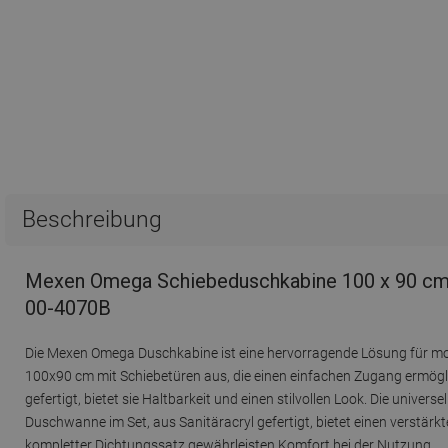
Beschreibung
Mexen Omega Schiebeduschkabine 100 x 90 cm, 
00-4070B
Die Mexen Omega Duschkabine ist eine hervorragende Lösung für mode
100x90 cm mit Schiebetüren aus, die einen einfachen Zugang ermögl
gefertigt, bietet sie Haltbarkeit und einen stilvollen Look. Die univ
Duschwanne im Set, aus Sanitäracryl gefertigt, bietet einen verstärk
kompletter Dichtungssatz gewährleisten Komfort bei der Nutzung.