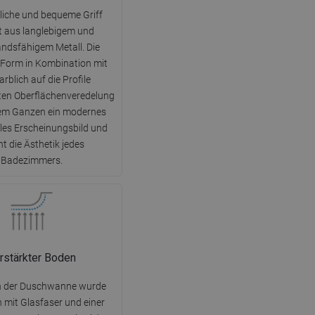
DANISH
liche und bequeme Griff
SWEDISH
t aus langlebigem und
ndsfähigem Metall. Die
FINNISH
Form in Kombination mit
PORTUGUESE
arblich auf die Profile
en Oberflächenveredelung
CROATIAN
dem Ganzen ein modernes
GREEK
lles Erscheinungsbild und
t die Ästhetik jedes
SLOVENIAN
Badezimmers.
rstärkter Boden
n der Duschwanne wurde
h mit Glasfaser und einer