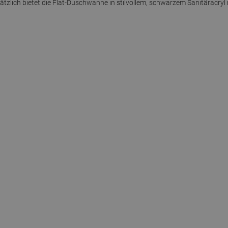
tzlich bietet die Flat-Duschwanne in stilvollem, schwarzem Sanitäracryl