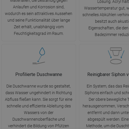
Materialien, die beständig gegen
Lösung. Acryl hält
Anlaufen und Korrosion sind,
Wassertemperatur gut, w
wodurch es sein attraktives Aussehen
schnelles Abkühlen verhind
und seine Funktionalität über lange
besitzt auch akust
Zeit erhält, unabhängig vom
Eigenschaften, die den
Feuchtigkeitsgrad im Raum.
Badezimmer reduzi
Profilierte Duschwanne
Reinigbarer Siphon 
Die Duschwanne wurde so gestaltet,
Ein System, das das Rei
dass Wasser ungehindert in Richtung
Siphons einfach und sch
Abfluss fließen kann. Sie sorgt für eine
Der obere bewegliche T
schnelle und effiziente Ableitung des
herausgenommen, Versc
Wassers von der
entfernt und dann unt
Duschwannenoberfläche und
abgespült werden. Eine
verhindert die Bildung von Pfützen
Methode, um die Duscht