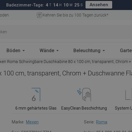
Ansehen
4
14
10
24
Badezimmer-Tage:
T
H
M
S
oden
Kehren Sie bis zu 100 Tagen zurück*
Böden
Wände
Beleuchtung
Gart
en Roma Schwingbare Duschkabine 80 x 100 cm, transparent, Chrom + 
100 cm, transparent, Chrom + Duschwanne Fla
6 mm gehärtetes Glas
EasyClean Beschichtung
System 
Marke:
Mexen
Serie:
Roma