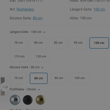
Ean:
5907709167711
Index:
854-080-100-01-0
Art:
Rechteckig
Längere Seite:
100 cm
Kürzere Seite:
80 cm
Höhe:
190 cm
Längere Seite
- 100 cm
70 cm
80 cm
85 cm
90 cm
100 cm
110 cm
120 cm
Kürzere Seite
- 80 cm
70 cm
90 cm
100 cm
80 cm
Profilfarbe
- Chrom