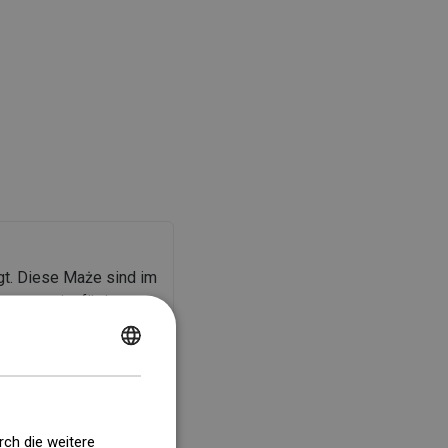
t. Diese Maże sind im
ente geringfügig von
er Elemente gemäß der
POLISH
CZECH
GERMAN
rch die weitere