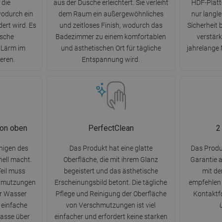
 die
aus der Dusche erleichtert. Sie verleiht
HDF-Platte
odurch ein
dem Raum ein außergewöhnliches
nur langl
ert wird. Es
und zeitloses Finish, wodurch das
Sicherheit 
ische
Badezimmer zu einem komfortablen
verstärk
 Lärm im
und ästhetischen Ort für tägliche
jahrelange
eren.
Entspannung wird.
von oben
PerfectClean
2
nigen des
Das Produkt hat eine glatte
Das Produk
nell macht.
Oberfläche, die mit ihrem Glanz
Garantie 
eil muss
begeistert und das ästhetische
mit d
hmutzungen
Erscheinungsbild betont. Die tägliche
empfehlen 
er Wasser
Pflege und Reinigung der Oberfläche
Kontaktfo
 einfache
von Verschmutzungen ist viel
asse über
einfacher und erfordert keine starken