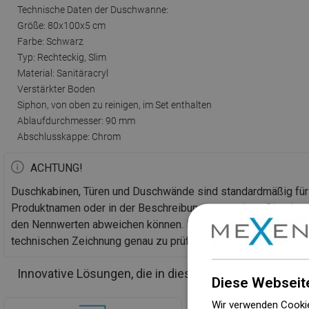
Technische Daten der Duschwanne:
Größe: 80x100x5 cm
Farbe: Schwarz
Typ: Rechteckig, Slim
Material: Sanitäracryl
Verstärkter Boden
Siphon, von oben zu reinigen, im Set enthalten
Ablaufdurchmesser: 90 mm
Abschlusskappe: Chrom
ACHTUNG!
Duschkabinen, Türen und Duschwände sind standardmäßig fü
Produktnamen oder in der Beschreibung angegeben. Bitte bea
den Nennwerten abweichen können. Bei einer geplanten Bod
technischen Zeichnung genau zu prüfen.
Innovative Lösungen, die in diesem Produkt verwend
Diese Webseit
Wir verwenden Cookie