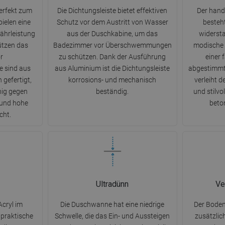
erfekt zum
Die Dichtungsleiste bietet effektiven
Der hand
ielen eine
Schutz vor dem Austritt von Wasser
besteh
währleistung
aus der Duschkabine, um das
widersta
ützen das
Badezimmer vor Überschwemmungen
modische 
r
zu schützen. Dank der Ausführung
einer f
 sind aus
aus Aluminium ist die Dichtungsleiste
abgestimmt
 gefertigt,
korrosions- und mechanisch
verleiht 
hig gegen
beständig.
und stilvo
und hohe
beton
cht.
Ultradünn
Ve
cryl im
Die Duschwanne hat eine niedrige
Der Bode
 praktische
Schwelle, die das Ein- und Aussteigen
zusätzlic