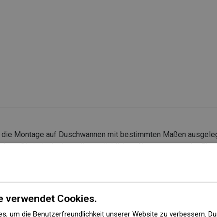
r die Montage auf Duschwannen mit bestimmten Maßen ausgeleg
chten Sie jedoch, dass die tatsächlichen Abmessungen der Elem
enmontage wird empfohlen, die Außenmaße und die Anordnung d
et werden
e verwendet Cookies.
s, um die Benutzerfreundlichkeit unserer Website zu verbessern. Du