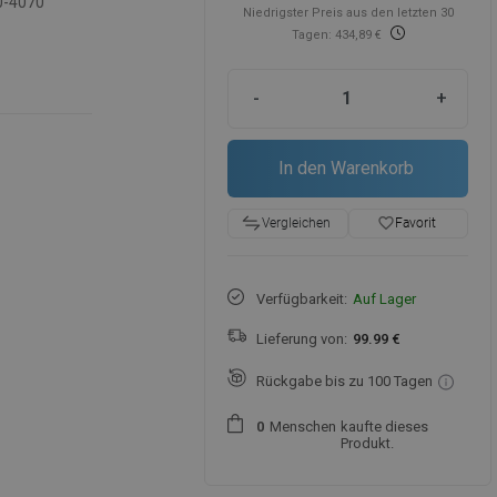
0-4070
Niedrigster Preis aus den letzten 30
Tagen: 434,89 €
-
+
In den Warenkorb
favorite_border
Favorit
Vergleichen
Verfügbarkeit:
Auf Lager
Lieferung von:
99.99 €
Rückgabe bis zu 100 Tagen
Menschen
kaufte dieses
0
Produkt.