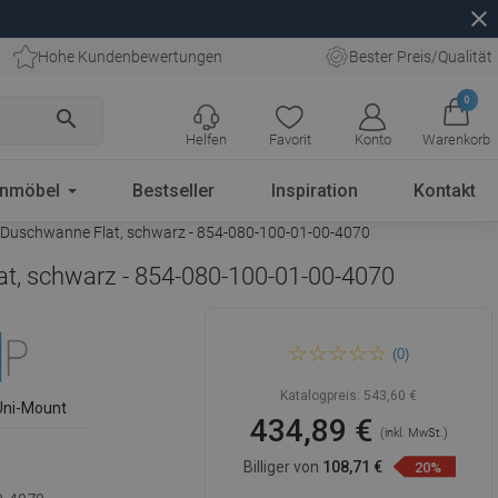
close
Hohe Kundenbewertungen
Bester Preis/Qualität
0
search
Helfen
Favorit
Konto
Warenkorb
enmöbel
Bestseller
Inspiration
Kontakt
Duschwanne Flat, schwarz - 854-080-100-01-00-4070
t, schwarz - 854-080-100-01-00-4070
Mexen Roma Schwingbare
(0)
Duschkabine 80 x 100 cm,
transparent, Chrom +
Duschwanne Flat, schwarz -
Katalogpreis:
543,60 €
854-080-100-01-00-4070
Uni-Mount
434,89 €
(inkl. MwSt.)
Billiger von
108,71 €
20%