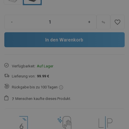
favorite_border
-
+
In den Warenkorb
Verfügbarkeit:
Auf Lager
Lieferung von:
99.99 €
Rückgabe bis zu 100 Tagen
Menschen
kaufte dieses Produkt.
7