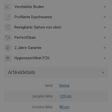
Verstärkter Boden
Profilierte Duschwanne
Reinigbarer Siphon von oben
PerfectClean
2 Jahre Garantie
Hygienezertifikat PZH
Artikeldetails
Serie
Roma
Längere Seite
120 cm
Kürzere Seite
80 cm