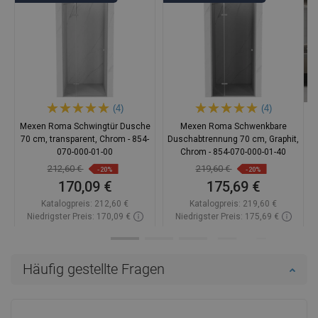
(4)
(4)
Mexen Roma Schwingtür Dusche
Mexen Roma Schwenkbare
70 cm, transparent, Chrom - 854-
Duschabtrennung 70 cm, Graphit,
070-000-01-00
Chrom - 854-070-000-01-40
212,60 €
219,60 €
-20%
-20%
170,09 €
175,69 €
Katalogpreis:
212,60 €
Katalogpreis:
219,60 €
Niedrigster Preis: 170,09 €
Niedrigster Preis: 175,69 €
Verfügbarkeit:
Auf Lager
Verfügbarkeit:
Auf Lager
In den Warenkorb
In den Warenkorb
Häufig gestellte Fragen
Vergleichen
favorite_border
Favorit
Vergleichen
favorite_border
Favorit