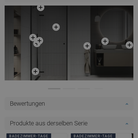
In den Warenkorb
In den Warenkorb
Vergleichen
favorite_border
Favorit
Vergleichen
favorite_border
Favorit
Bewertungen
Produkte aus derselben Serie
BADEZIMMER-TAGE
BADEZIMMER-TAGE