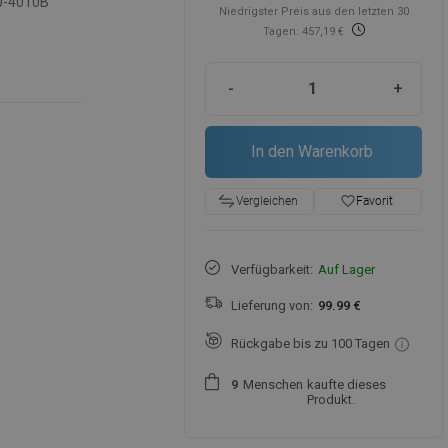
0-4010B
Niedrigster Preis aus den letzten 30
Tagen: 457,19 €
-
+
In den Warenkorb
favorite_border
Favorit
Vergleichen
Verfügbarkeit:
Auf Lager
Lieferung von:
99.99 €
Rückgabe bis zu 100 Tagen
Menschen
kaufte dieses
9
Produkt.