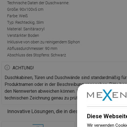
Technische Daten der Duschwanne:
Größe: 90x100x5 cm
Farbe: Weiß
Typ: Rechteckig, Slim
Material: Sanitäracryl
Verstärkter Boden
Inklusive von oben zu reinigendem Siphon
Abflussdurchmesser: 90 mm
Abschluss des Stopfens: Schwarz
ACHTUNG!
Duschkabinen, Türen und Duschwände sind standardmäßig fü
Produktnamen oder in der Beschreibung angegeben. Bitte bea
den Nennwerten abweichen können. Bei einer geplanten Bod
technischen Zeichnung genau zu prüfen.
Innovative Lösungen, die in diesem Produkt verwend
Diese Webseit
Wir verwenden Cookie