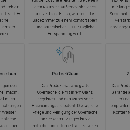
 die
aus der Dusche erleichtert. Sie verleiht
HDF-Platte
odurch ein
dem Raum ein außergewöhnliches
nur langl
ert wird. Es
und zeitloses Finish, wodurch das
Sicherheit 
ische
Badezimmer zu einem komfortablen
verstärk
 Lärm im
und ästhetischen Ort für tägliche
jahrelange
eren.
Entspannung wird.
von oben
PerfectClean
2
nigen des
Das Produkt hat eine glatte
Das Produk
nell macht.
Oberfläche, die mit ihrem Glanz
Garantie 
eil muss
begeistert und das ästhetische
mit d
hmutzungen
Erscheinungsbild betont. Die tägliche
empfehlen 
er Wasser
Pflege und Reinigung der Oberfläche
Kontaktfo
 einfache
von Verschmutzungen ist viel
asse über
einfacher und erfordert keine starken