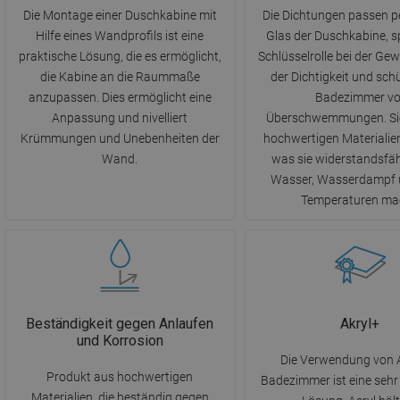
Die Montage einer Duschkabine mit
Die Dichtungen passen p
Hilfe eines Wandprofils ist eine
Glas der Duschkabine, sp
praktische Lösung, die es ermöglicht,
Schlüsselrolle bei der Ge
die Kabine an die Raummaße
der Dichtigkeit und sch
anzupassen. Dies ermöglicht eine
Badezimmer vo
Anpassung und nivelliert
Überschwemmungen. Sie
Krümmungen und Unebenheiten der
hochwertigen Materialien
Wand.
was sie widerstandsfä
Wasser, Wasserdampf 
Temperaturen ma
Beständigkeit gegen Anlaufen
Akryl+
und Korrosion
Die Verwendung von A
Produkt aus hochwertigen
Badezimmer ist eine sehr
Materialien, die beständig gegen