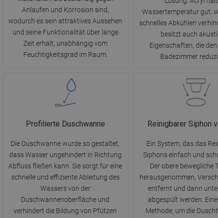
Lösung. Acryl hält
Anlaufen und Korrosion sind,
Wassertemperatur gut, w
wodurch es sein attraktives Aussehen
schnelles Abkühlen verhind
und seine Funktionalität über lange
besitzt auch akust
Zeit erhält, unabhängig vom
Eigenschaften, die den
Feuchtigkeitsgrad im Raum.
Badezimmer reduzi
Profilierte Duschwanne
Reinigbarer Siphon 
Die Duschwanne wurde so gestaltet,
Ein System, das das Rei
dass Wasser ungehindert in Richtung
Siphons einfach und sch
Abfluss fließen kann. Sie sorgt für eine
Der obere bewegliche T
schnelle und effiziente Ableitung des
herausgenommen, Versc
Wassers von der
entfernt und dann unt
Duschwannenoberfläche und
abgespült werden. Eine
verhindert die Bildung von Pfützen
Methode, um die Duscht