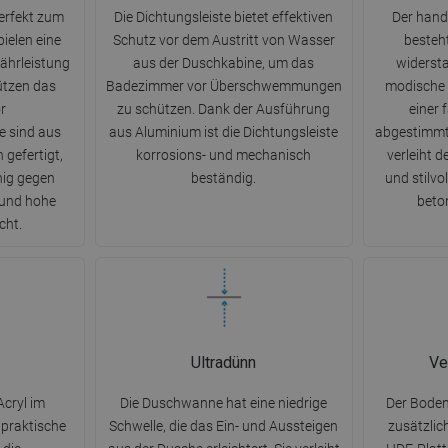
erfekt zum
Die Dichtungsleiste bietet effektiven
Der hand
ielen eine
Schutz vor dem Austritt von Wasser
besteh
währleistung
aus der Duschkabine, um das
widersta
ützen das
Badezimmer vor Überschwemmungen
modische 
r
zu schützen. Dank der Ausführung
einer f
 sind aus
aus Aluminium ist die Dichtungsleiste
abgestimmt
 gefertigt,
korrosions- und mechanisch
verleiht 
hig gegen
beständig.
und stilvo
und hohe
beton
cht.
Ultradünn
Ve
cryl im
Die Duschwanne hat eine niedrige
Der Bode
 praktische
Schwelle, die das Ein- und Aussteigen
zusätzlic