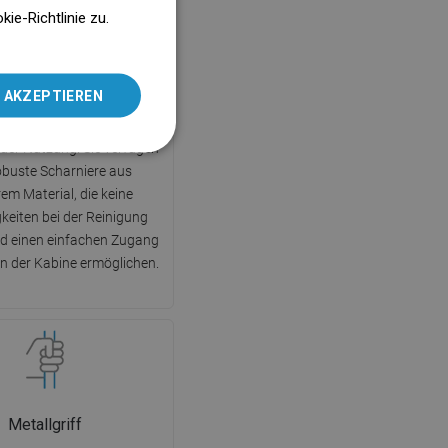
ENGLISH
e-Richtlinie zu.
SLOVAK
LITHUANIAN
Klapptüren
 AKZEPTIEREN
ROMANIAN
en ermöglichen maximale
i der Nutzung. Sie verfügen
HUNGARIAN
obuste Scharniere aus
FRENCH
em Material, die keine
ITALIAN
keiten bei der Reinigung
nd einen einfachen Zugang
SPANISH
n der Kabine ermöglichen.
UKRAINIAN
BULGARIAN
ESTONIAN
DUTCH
LATVIAN
Metallgriff