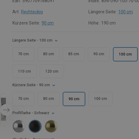
Ean:
5907709168091
Index:
854-090-100-70-0
Art:
Rechteckig
Längere Seite:
100 cm
Kürzere Seite:
90 cm
Höhe:
190 cm
Längere Seite
- 100 cm
70 cm
80 cm
85 cm
90 cm
100 cm
110 cm
120 cm
Kürzere Seite
- 90 cm
70 cm
80 cm
100 cm
90 cm
Profilfarbe
- Schwarz