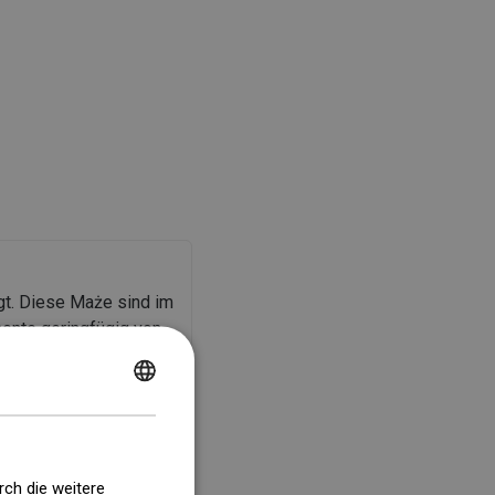
t. Diese Maże sind im
ente geringfügig von
er Elemente gemäß der
POLISH
CZECH
GERMAN
rch die weitere