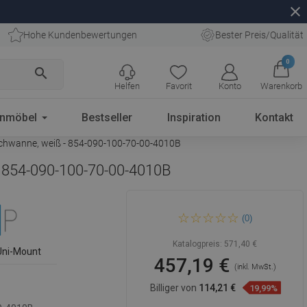
close
Hohe Kundenbewertungen
Bester Preis/Qualität
0
search
Helfen
Favorit
Konto
Warenkorb
enmöbel
Bestseller
Inspiration
Kontakt
chwanne, weiß - 854-090-100-70-00-4010B
- 854-090-100-70-00-4010B
Mexen Roma Schwingdusche
(0)
90 x 100 cm, transparent,
schwarz + Flat-Duschwanne,
weiß - 854-090-100-70-00-
Katalogpreis:
571,40 €
4010B
Uni-Mount
457,19 €
(inkl. MwSt.)
Billiger von
114,21 €
19,99%