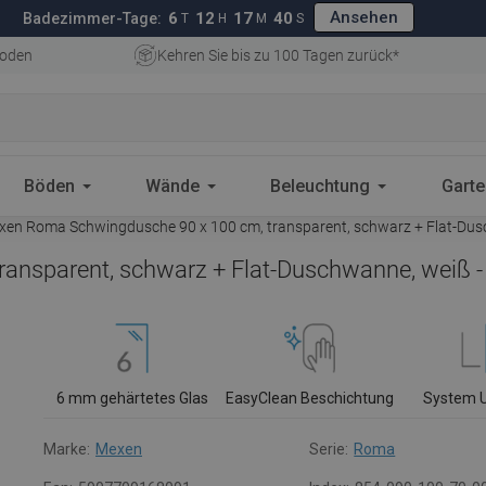
Ansehen
6
12
17
39
Badezimmer-Tage:
T
H
M
S
oden
Kehren Sie bis zu 100 Tagen zurück*
Böden
Wände
Beleuchtung
Gart
en Roma Schwingdusche 90 x 100 cm, transparent, schwarz + Flat-Dus
ansparent, schwarz + Flat-Duschwanne, weiß 
6 mm gehärtetes Glas
EasyClean Beschichtung
System 
Marke:
Mexen
Serie:
Roma