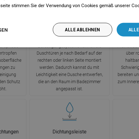
seite stimmen Sie der Verwendung von Cookies gemäß unserer Cooki
n
chtung
System Uni-Mount
GEN
ALLE ABLEHNEN
ALLE
Clean-
Dank des universellen
Klapptür
ydrophobe
Befestigungssystems können die
Freiheit be
rtropfen
Duschtüren je nach Bedarf auf der
über r
asoberfläche
rechten oder linken Seite montiert
haltbar
ungen zu
werden. Dadurch kannst du mit
Schwierig
Reinigung
Leichtigkeit eine Dusche entwerfen,
bereiten u
 den Schutz
die an den Raum im Badezimmer
zum Innere
öht.
angepasst ist.
chtungen
Dichtungsleiste