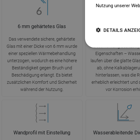
Nutzung unserer Web
Weitere Informatione
6 mm gehärtetes Glas
EasyClean Beschi
DETAILS ANZEI
Das verwendete sichere, gehärtete
Die innovative Easy
Glas mit einer Dicke von 6 mm wurde
Beschichtung besitzt h
einer speziellen Wärmebehandlung
Eigenschaften – Wasse
unterzogen, wodurch es eine höhere
laufen über die glatte Gl
Beständigkeit gegen Bruch und
ab, ohne Kalkablager
Beschädigung erlangt. Es bietet
hinterlassen, was die 
zusätzlichen Komfort und Sicherheit
erheblich erleichtert und
während der Nutzung.
vor Korrosion erh
Wandprofil mit Einstellung
Wasserableitende Di