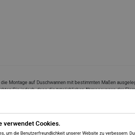
r die Montage auf Duschwannen mit bestimmten Maßen ausgeleg
chten Sie jedoch, dass die tatsächlichen Abmessungen der Elem
enmontage wird empfohlen, die Außenmaße und die Anordnung d
et werden
e verwendet Cookies.
s, um die Benutzerfreundlichkeit unserer Website zu verbessern. Du