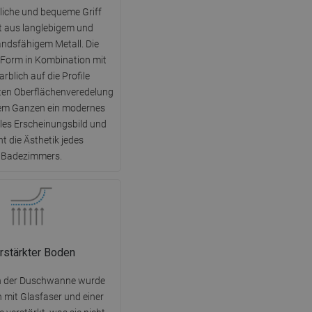
DANISH
liche und bequeme Griff
t aus langlebigem und
SWEDISH
ndsfähigem Metall. Die
FINNISH
Form in Kombination mit
PORTUGUESE
arblich auf die Profile
en Oberflächenveredelung
CROATIAN
dem Ganzen ein modernes
GREEK
lles Erscheinungsbild und
t die Ästhetik jedes
SLOVENIAN
Badezimmers.
rstärkter Boden
n der Duschwanne wurde
h mit Glasfaser und einer