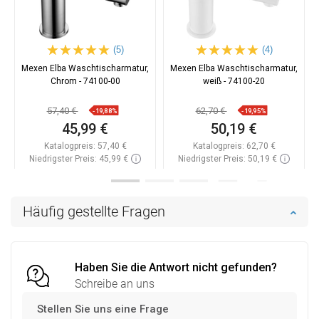
(5)
(4)
Mexen Elba Waschtischarmatur,
Mexen Elba Waschtischarmatur,
Chrom - 74100-00
weiß - 74100-20
57,40 €
62,70 €
-19,88%
-19,95%
45,99 €
50,19 €
Katalogpreis:
57,40 €
Katalogpreis:
62,70 €
Niedrigster Preis: 45,99 €
Niedrigster Preis: 50,19 €
Verfügbarkeit:
Auf Lager
Verfügbarkeit:
Auf Lager
In den Warenkorb
In den Warenkorb
Häufig gestellte Fragen
Vergleichen
favorite_border
Favorit
Vergleichen
favorite_border
Favorit
Haben Sie die Antwort nicht gefunden?
Schreibe an uns
Stellen Sie uns eine Frage