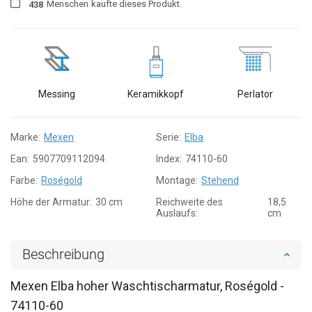
Menschen
kaufte dieses Produkt.
4
3
8
Messing
Keramikkopf
Perlator
Marke:
Mexen
Serie:
Elba
Ean:
5907709112094
Index:
74110-60
Farbe:
Roségold
Montage:
Stehend
Höhe der Armatur:
30 cm
Reichweite des
18,5
Auslaufs:
cm
Beschreibung
Mexen Elba hoher Waschtischarmatur, Roségold -
74110-60