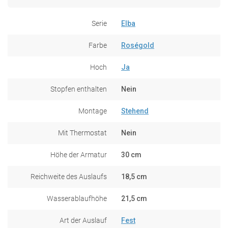
Serie
Elba
Farbe
Roségold
Hoch
Ja
Stopfen enthalten
Nein
Montage
Stehend
Mit Thermostat
Nein
Höhe der Armatur
30 cm
Reichweite des Auslaufs
18,5 cm
Wasserablaufhöhe
21,5 cm
Art der Auslauf
Fest