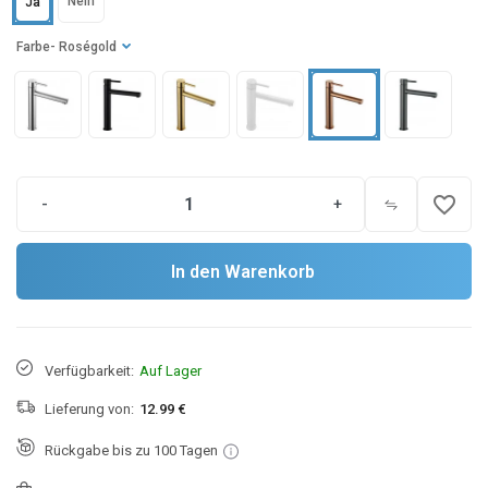
Nein
Ja
Farbe
- Roségold
favorite_border
-
+
In den Warenkorb
Verfügbarkeit:
Auf Lager
Lieferung von:
12.99 €
Rückgabe bis zu 100 Tagen