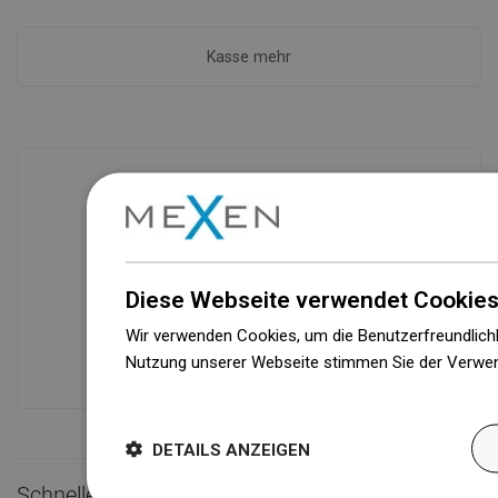
Kasse mehr
Verfügbarkeit von Waren
Ein modernes Logistikzentrum mit einer
Fläche von 71.000 m² und über 160.000
Diese Webseite verwendet Cookies
Palettenstellplätzen sichert die
Wir verwenden Cookies, um die Benutzerfreundlichk
Verfügbarkeit von mehr als 3.000.000
Nutzung unserer Webseite stimmen Sie der Verwen
Produkten!
Weitere Informationen
DETAILS ANZEIGEN
Schneller Kontakt
