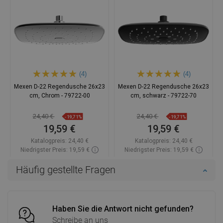
(4)
(4)
Mexen D-22 Regendusche 26x23
Mexen D-22 Regendusche 26x23
cm, Chrom - 79722-00
cm, schwarz - 79722-70
24,40 €
24,40 €
-19,71%
-19,71%
19,59 €
19,59 €
Katalogpreis:
24,40 €
Katalogpreis:
24,40 €
Niedrigster Preis: 19,59 €
Niedrigster Preis: 19,59 €
Verfügbarkeit:
Auf Lager
Verfügbarkeit:
Auf Lager
Häufig gestellte Fragen
In den Warenkorb
In den Warenkorb
Vergleichen
favorite_border
Favorit
Vergleichen
favorite_border
Favorit
Haben Sie die Antwort nicht gefunden?
Schreibe an uns