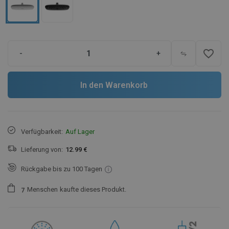
favorite_border
-
+
In den Warenkorb
Verfügbarkeit:
Auf Lager
Lieferung von:
12.99 €
Rückgabe bis zu 100 Tagen
Menschen
kaufte dieses Produkt.
7