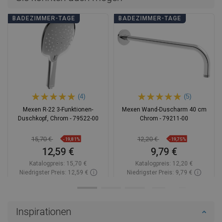
BADEZIMMER-TAGE
BADEZIMMER-TAGE
(4)
(5)
Mexen R-22 3-Funktionen-
Mexen Wand-Duscharm 40 cm
Duschkopf, Chrom - 79522-00
Chrom - 79211-00
15,70 €
12,20 €
-19,81%
-19,75%
12,59 €
9,79 €
Katalogpreis:
15,70 €
Katalogpreis:
12,20 €
Niedrigster Preis: 12,59 €
Niedrigster Preis: 9,79 €
Verfügbarkeit:
Auf Lager
Verfügbarkeit:
Auf Lager
In den Warenkorb
In den Warenkorb
Inspirationen
Vergleichen
favorite_border
Favorit
Vergleichen
favorite_border
Favorit