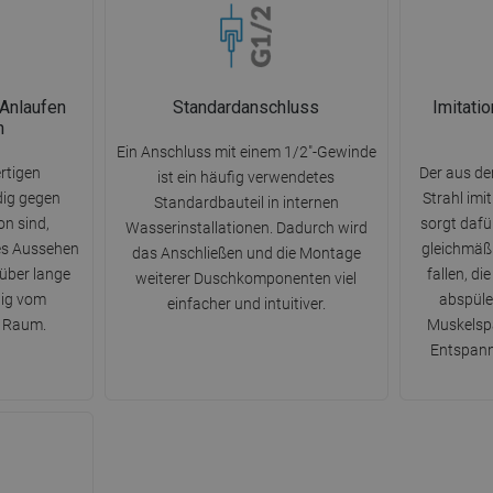
 Anlaufen
Standardanschluss
Imitati
n
Ein Anschluss mit einem 1/2"-Gewinde
rtigen
Der aus de
ist ein häufig verwendetes
dig gegen
Strahl imi
Standardbauteil in internen
n sind,
sorgt dafü
Wasserinstallationen. Dadurch wird
ves Aussehen
gleichmäß
das Anschließen und die Montage
 über lange
fallen, d
weiterer Duschkomponenten viel
gig vom
abspüle
einfacher und intuitiver.
m Raum.
Muskelspa
Entspann