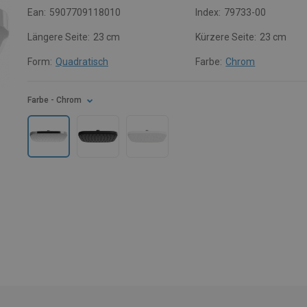
Ean:
5907709118010
Index:
79733-00
Längere Seite:
23 cm
Kürzere Seite:
23 cm
Form:
Quadratisch
Farbe:
Chrom
Farbe
- Chrom