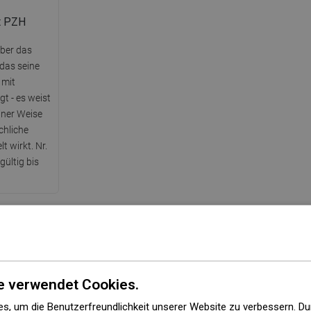
t PZH
über das
 das seine
 mit
t - es weist
einer Weise
chliche
 wirkt. Nr.
ültig bis
Serie
D-33
e verwendet Cookies.
ängere Seite
23 cm
s, um die Benutzerfreundlichkeit unserer Website zu verbessern. Du