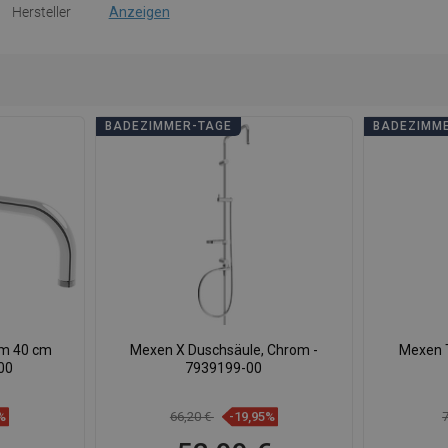
Hersteller
Anzeigen
BADEZIMMER-TAGE
BADEZIMM
m 40 cm
Mexen X Duschsäule, Chrom -
Mexen T
00
7939199-00
%
66,20 €
-19,95%