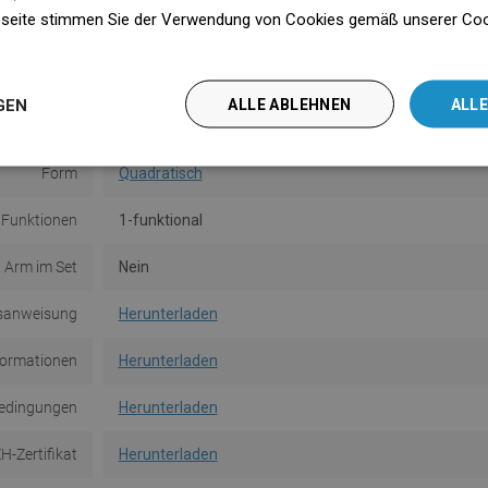
seite stimmen Sie der Verwendung von Cookies gemäß unserer Cooki
ürzere Seite
23 cm
n
Farbe
Chrom
GEN
ALLE ABLEHNEN
ALLE
Material
Kunststoff
Form
Quadratisch
 Funktionen
1-funktional
Arm im Set
Nein
sanweisung
Herunterladen
formationen
Herunterladen
edingungen
Herunterladen
H-Zertifikat
Herunterladen