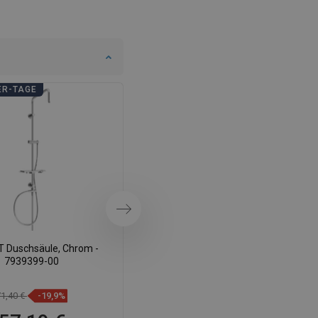
DANISH
SWEDISH
FINNISH
PORTUGUESE
ER-TAGE
BADEZIMMER-TAGE
CROATIAN
GREEK
SLOVENIAN
Weiter
 Duschsäule, Chrom -
Mexen R-33 Punktuelles
7939399-00
Duschset, Chrom - 785335052-00
71,40 €
-19,9%
22,70 €
-19,87%