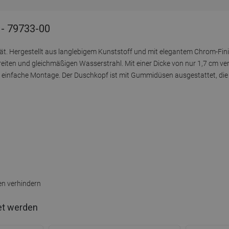
- 79733-00
. Hergestellt aus langlebigem Kunststoff und mit elegantem Chrom-Finish
en und gleichmäßigen Wasserstrahl. Mit einer Dicke von nur 1,7 cm verle
e einfache Montage. Der Duschkopf ist mit Gummidüsen ausgestattet, die
n verhindern
et werden