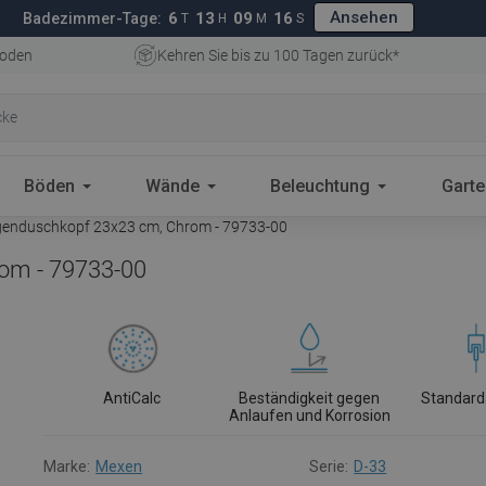
Ansehen
6
13
09
15
Badezimmer-Tage:
T
H
M
S
oden
Kehren Sie bis zu 100 Tagen zurück*
Böden
Wände
Beleuchtung
Gart
enduschkopf 23x23 cm, Chrom - 79733-00
om - 79733-00
AntiCalc
Beständigkeit gegen
Standard
Anlaufen und Korrosion
Marke:
Mexen
Serie:
D-33