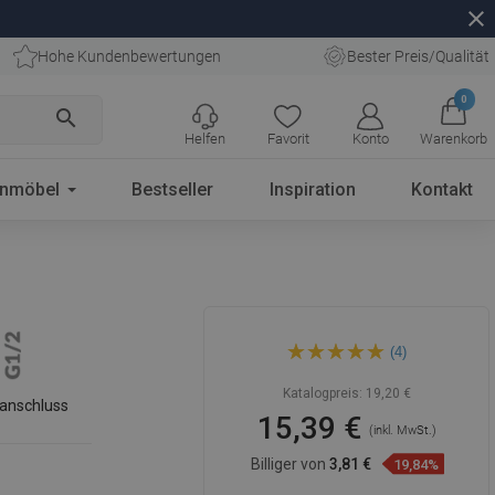
close
Hohe Kundenbewertungen
Bester Preis/Qualität
0
search
Helfen
Favorit
Konto
Warenkorb
enmöbel
Bestseller
Inspiration
Kontakt
Mexen D-33
(4)
Regenduschkopf 23x23 cm,
Chrom - 79733-00
Katalogpreis:
19,20 €
anschluss
15,39 €
(inkl. MwSt.)
Billiger von
3,81 €
19,84%