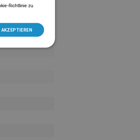
ENGLISH
e-Richtlinie zu.
SLOVAK
LITHUANIAN
 AKZEPTIEREN
ROMANIAN
HUNGARIAN
FRENCH
ITALIAN
SPANISH
UKRAINIAN
BULGARIAN
ESTONIAN
DUTCH
LATVIAN