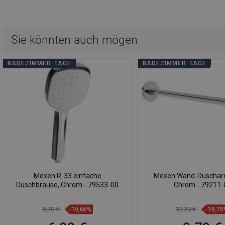
Sie könnten auch mögen
BADEZIMMER-TAGE
BADEZIMMER-TAGE
Mexen R-33 einfache
Mexen Wand-Duschar
Duschbrause, Chrom - 79533-00
Chrom - 79211-
8,70 €
-19,66%
12,20 €
-19,75