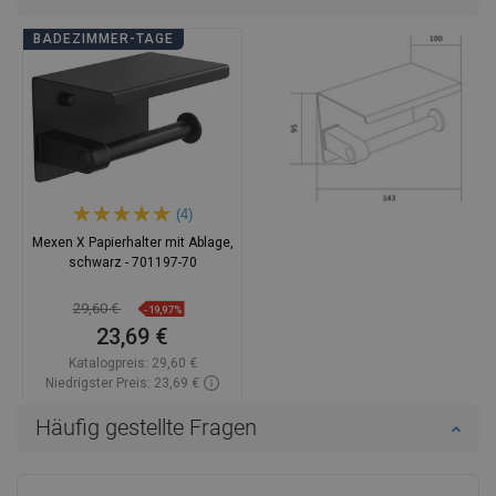
BADEZIMMER-TAGE
(4)
Mexen X Papierhalter mit Ablage,
schwarz - 701197-70
29,60 €
-19,97%
23,69 €
Katalogpreis:
29,60 €
Niedrigster Preis: 23,69 €
Verfügbarkeit:
Auf Lager
Häufig gestellte Fragen
In den Warenkorb
Vergleichen
favorite_border
Favorit