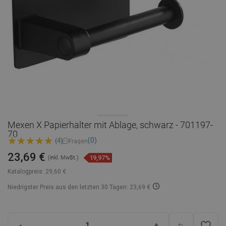
Mexen X Papierhalter mit Ablage, schwarz - 701197-
70
(0)
(4)
Fragen
23,69 €
19,97%
(inkl. MwSt.)
Katalogpreis:
29,60 €
Niedrigster Preis aus den letzten 30 Tagen: 23,69 €
favorite_border
-
+