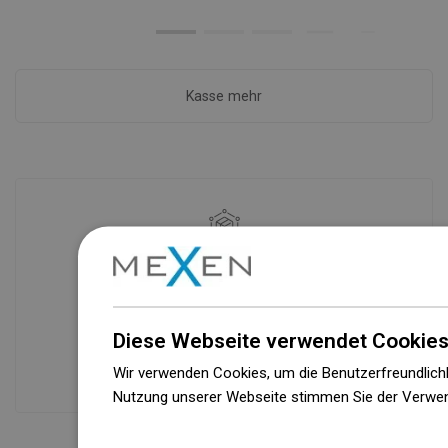
Kasse mehr
Verfügbarkeit von Waren
Ein modernes Logistikzentrum mit einer
Fläche von 71.000 m² und über 160.000
Palettenstellplätzen sichert die
Diese Webseite verwendet Cookies
Verfügbarkeit von mehr als 3.000.000
Produkten!
Wir verwenden Cookies, um die Benutzerfreundlichk
Nutzung unserer Webseite stimmen Sie der Verwen
Weitere Informationen