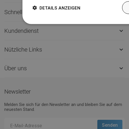
DETAILS ANZEIGEN
Schneller Kontakt

Kundendienst

Nützliche Links

Über uns

Newsletter
Melden Sie sich für den Newsletter an und bleiben Sie auf dem
neuesten Stand.