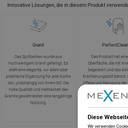
Innovative Lösungen, die in diesem Produkt verwend
Granit
PerfectClea
Das Spülbecken wurde aus
Das Produkt hat eine
hochwertigem Granit gefertigt. Es
Oberfläche, die mit ih
stellt eine elegante, vor allem aber
begeistert und das äst
praktische Ergänzung für jede Küche
Erscheinungsbild betont. 
dar, unabhängig von ihrem Stil. Die
Pflege und Reinigung der
hohe Qualität und Haltbarkeit des
von Verschmutzungen 
Granits gewährleisten eine langjährige
einfacher und erfordert k
Nutzung.
Reinigungsmitte
Diese Webseit
Wir verwenden Cookie