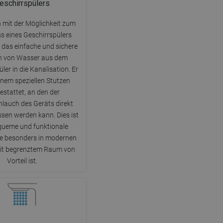
eschirrspülers
DANISH
SWEDISH
n mit der Möglichkeit zum
s eines Geschirrspülers
FINNISH
 das einfache und sichere
PORTUGUESE
en von Wasser aus dem
ler in die Kanalisation. Er
CROATIAN
einem speziellen Stutzen
GREEK
estattet, an den der
lauch des Geräts direkt
SLOVENIAN
sen werden kann. Dies ist
queme und funktionale
ie besonders in modernen
it begrenztem Raum von
Vorteil ist.