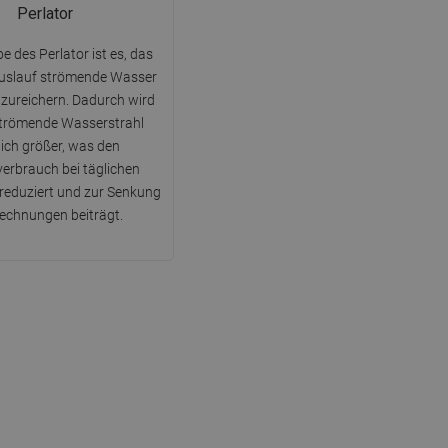
Perlator
e des Perlator ist es, das
uslauf strömende Wasser
nzureichern. Dadurch wird
strömende Wasserstrahl
lich größer, was den
erbrauch bei täglichen
 reduziert und zur Senkung
echnungen beiträgt.