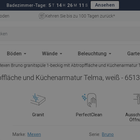
Ansehen
5
14
26
10
Badezimmer-Tage:
T
H
M
S
oden
Kehren Sie bis zu 100 Tagen zurück*
Böden
Wände
Beleuchtung
Gart
exen Bruno granitspüle 1-beckig mit Abtropffläche und Küchenarmatur 
opffläche und Küchenarmatur Telma, weiß - 651
Granit
PerfectClean
Aussch
Öffn
Marke:
Mexen
Serie:
Bruno