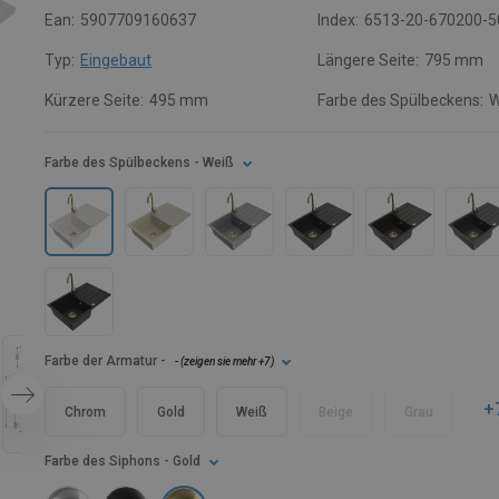
Ean:
5907709160637
Index:
6513-20-670200-5
Typ:
Eingebaut
Längere Seite:
795 mm
Kürzere Seite:
495 mm
Farbe des Spülbeckens:
W
Farbe des Spülbeckens
- Weiß
Farbe der Armatur
-
- (
zeigen sie mehr
+7
)
+
Chrom
Gold
Weiß
Beige
Grau
Farbe des Siphons
- Gold