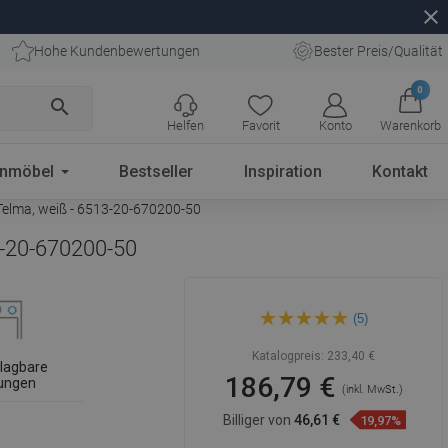
close
Hohe Kundenbewertungen
Bester Preis/Qualität
0
search
Helfen
Favorit
Konto
Warenkorb
enmöbel
Bestseller
Inspiration
Kontakt
Telma, weiß - 6513-20-670200-50
3-20-670200-50
Mexen Bruno granitspüle 1-
(5)
beckig mit Abtropffläche und
Küchenarmatur Telma, weiß -
6513-20-670200-50
Katalogpreis:
233,40 €
lagbare
186,79 €
ungen
(inkl. MwSt.)
Billiger von
46,61 €
19,97%