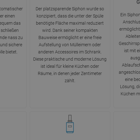
G
utomatischer
Der platzsparende Siphon wurde so
Ein Sipho
er einen
konzipiert, dass die unter der Spüle
Anschlus
bequem das
benötigte Fläche maximal reduziert
ermöglicht
 schließen
wird. Dank seiner kompakten
Ableit
ände nass zu
Bauweise ermöglicht er eine freie
Geschirrspü
 und sichere
Aufstellung von Mülleimern oder
ist mit 
le bietet.
anderen Accessoires im Schrank.
ausg
Diese praktische und moderne Lösung
Ablaufsch
ist ideal für kleine Küchen oder
angeschlos
Räume, in denen jeder Zentimeter
eine be
zählt.
Lösung, d
Küchen m