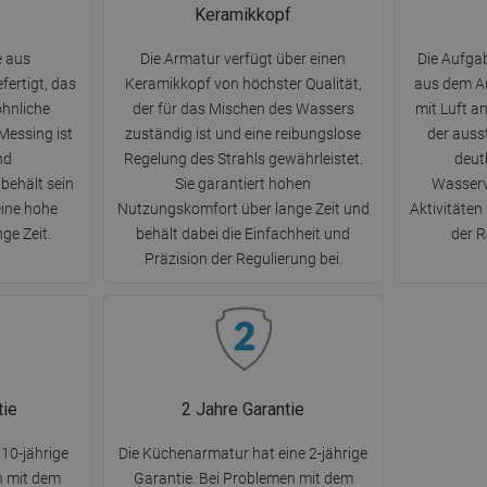
Keramikkopf
e aus
Die Armatur verfügt über einen
Die Aufgab
ertigt, das
Keramikkopf von höchster Qualität,
aus dem A
hnliche
der für das Mischen des Wassers
mit Luft a
Messing ist
zuständig ist und eine reibungslose
der aus
nd
Regelung des Strahls gewährleistet.
deut
behält sein
Sie garantiert hohen
Wasserv
ine hohe
Nutzungskomfort über lange Zeit und
Aktivitäten
ge Zeit.
behält dabei die Einfachheit und
der R
Präzision der Regulierung bei.
tie
2 Jahre Garantie
10-jährige
Die Küchenarmatur hat eine 2-jährige
n mit dem
Garantie. Bei Problemen mit dem