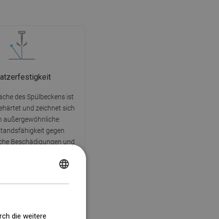
atzerfestigkeit
läche des Spülbeckens ist
ehärtet und zeichnet sich
h außergewöhnliche
tandsfähigkeit gegen
che Beschädigungen und
s. Das langlebige Material
 es, viele Jahre lang das
POLISH
ehen des Spülbeckens zu
genießen.
CZECH
GERMAN
rch die weitere