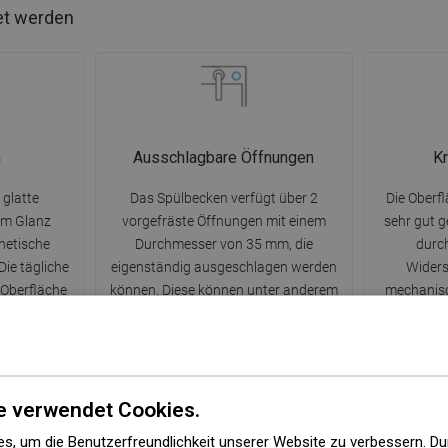
et werden
n
Ausschlagbare Öffnungen
Kr
 glatte
Das Spülbecken verfügt über 2
Die Oberf
rem Glanz
vorgefräste Öffnungen mit einem
sehr gut g
hetische
Durchmesser von 35 mm, die
durc
Die tägliche
eigenständig ausgeschlagen werden
Widers
 Oberfläche
können. Diese können unter anderem
mechanis
ist viel
für die Montage eines Spenders für
Kratzer au
eine starken
Flüssigkeiten genutzt werden, der das
ermöglicht
l.
Vorhandensein von Plastikflaschen in
gute Auss
der Küche eliminiert und ihr ein
elegantes Finish verleiht.
e verwendet Cookies.
s, um die Benutzerfreundlichkeit unserer Website zu verbessern. Du