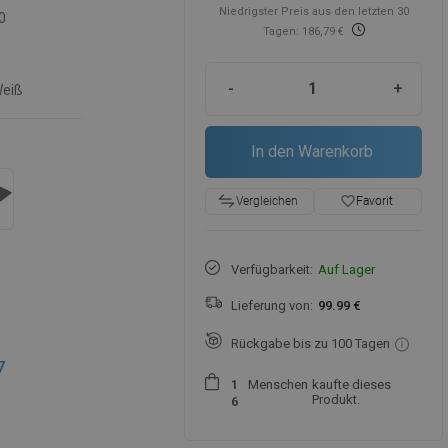
Niedrigster Preis aus den letzten 30
0
Tagen: 186,79 €
-
+
eiß
In den Warenkorb
favorite_border
Favorit
Vergleichen
Verfügbarkeit:
Auf Lager
Lieferung von:
99.99 €
Rückgabe bis zu 100 Tagen
7
Menschen
kaufte dieses
1
Produkt.
6