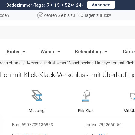
Ansehen
7
15
52
23
Badezimmer-Tage:
T
H
M
S
oden
Kehren Sie bis zu 100 Tagen zurück*
Böden
Wände
Beleuchtung
Gart
ensiphons
Mexen quadratischer Waschbecken-Halbsyphon mit Klick-Kl
 mit Klick-Klack-Verschluss, mit Überlauf, g
Messing
Klik-Klak
Mit Ü
Ean:
5907709136823
Index:
7992660-50