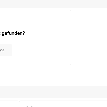
t gefunden?
age