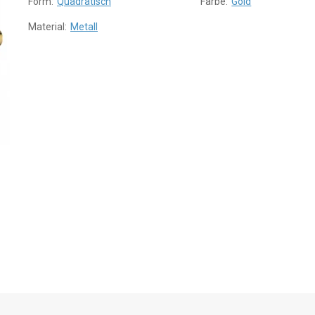
Form:
Quadratisch
Farbe:
Gold
Material:
Metall