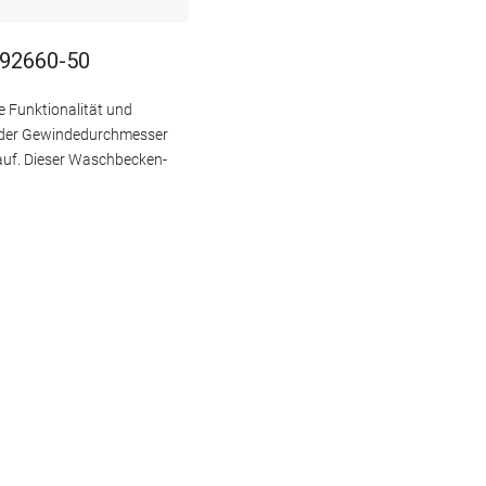
992660-50
e Funktionalität und
d der Gewindedurchmesser
lauf. Dieser Waschbecken-