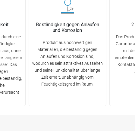
keit
Beständigkeit gegen Anlaufen
2
und Korrosion
 durch eine
Das Produk
Produkt aus hochwertigen
ändigkeit
Garantie 
Materialien, die beständig gegen
 aus, ohne
mit d
Anlaufen und Korrosion sind,
bei längerem
empfehlen 
wodurch es sein attraktives Aussehen
sser. Das
Kontaktfo
und seine Funktionalität über lange
gegen
Zeit erhält, unabhängig vom
 beständig,
Feuchtigkeitsgrad im Raum.
che
verursacht