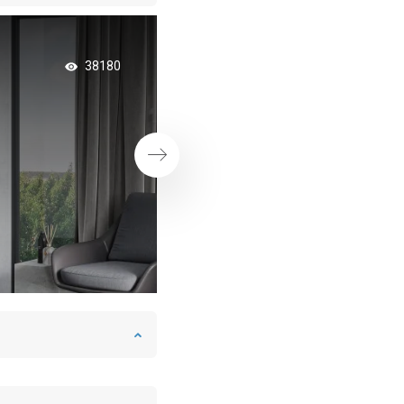
Badewanne und Dus
38180
einem
Weiter