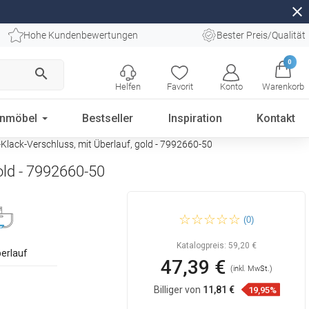
close
Hohe Kundenbewertungen
Bester Preis/Qualität
0
search
Helfen
Favorit
Konto
Warenkorb
enmöbel
Bestseller
Inspiration
Kontakt
ack-Verschluss, mit Überlauf, gold - 7992660-50
old - 7992660-50
Mexen quadratischer
(0)
Waschbecken-Halbsyphon
mit Klick-Klack-Verschluss,
mit Überlauf, gold - 7992660-
Katalogpreis:
59,20 €
50
berlauf
47,39 €
(inkl. MwSt.)
Billiger von
11,81 €
19,95%