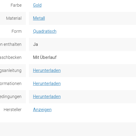
Farbe
Gold
Material
Metall
Form
Quadratisch
n enthalten
Ja
aschbecken
Mit Überlauf
gsanleitung
Herunterladen
formationen
Herunterladen
edingungen
Herunterladen
Hersteller
Anzeigen