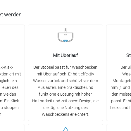
et werden
Mit Überlauf
S
k-Klak-
Der Stöpsel passt für Waschbecken
Der Si
ioniert mit
mit Überlaufloch. Er hält effektiv
Wasc
glicht ein
Wasser zurück und schützt vor dem
Montagebo
ließen des
Auslaufen. Eine praktische und
mm (1 und 
n Sie das
funktionale Lösung mit hoher
den meist
! Ein Klick
Haltbarkeit und zeitlosem Design, die
passt. Er b
zu stoppen
die tägliche Nutzung des
Lecks und f
n.
Waschbeckens erleichtert.