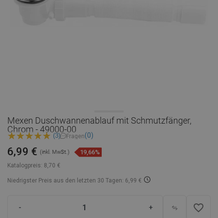
Mexen Duschwannenablauf mit Schmutzfänger,
Chrom - 49000-00
(0)
(3)
Fragen
6,99 €
19,66%
(inkl. MwSt.)
Katalogpreis:
8,70 €
Niedrigster Preis aus den letzten 30 Tagen: 6,99 €
favorite_border
-
+