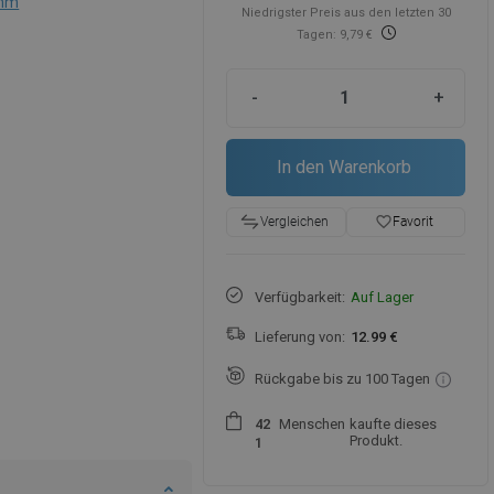
mm
Niedrigster Preis aus den letzten 30
Tagen: 9,79 €
-
+
In den Warenkorb
favorite_border
Favorit
Vergleichen
Verfügbarkeit:
Auf Lager
Lieferung von:
12.99 €
Rückgabe bis zu 100 Tagen
Menschen
kaufte dieses
4
2
Produkt.
1