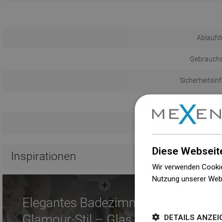
Ablaufd
Gebrauch
Sicherheitsin
Garantieb
Diese Webseit
Inspirationen
Wir verwenden Cookie
Nutzung unserer Web
Weitere Informatione
Elegantes Badezimmer im
Glamour-Stil – Glas und
DETAILS ANZEI