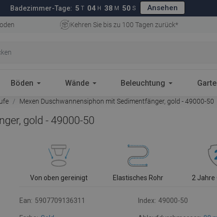
Ansehen
5
04
38
49
Badezimmer-Tage:
T
H
M
S
oden
Kehren Sie bis zu 100 Tagen zurück*
Böden
Wände
Beleuchtung
Gart
ufe
Mexen Duschwannensiphon mit Sedimentfänger, gold - 49000-50
er, gold - 49000-50
Von oben gereinigt
Elastisches Rohr
2 Jahre
Ean:
5907709136311
Index:
49000-50