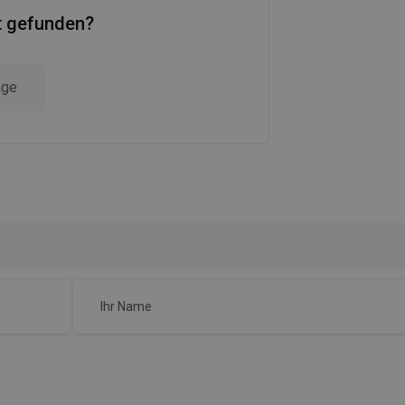
t gefunden?
age