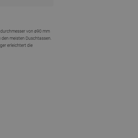
ochdurchmesser von ø90 mm
u den meisten Duschtassen.
r erleichtert die