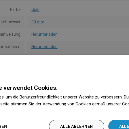
Farbe
Gold
urchmesser
90 mm
sanweisung
Herunterladen
formationen
Herunterladen
edingungen
Herunterladen
Hersteller
Anzeigen
e verwendet Cookies.
s, um die Benutzerfreundlichkeit unserer Website zu verbessern. Du
seite stimmen Sie der Verwendung von Cookies gemäß unserer Cooki
n
Rustikale Badezimmer mit
8307
natürlichen Brauntönen und
GEN
ALLE ABLEHNEN
ALLE