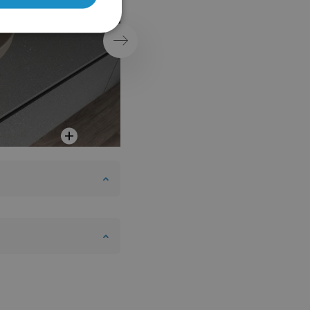
ROMANIAN
Badezimmer
HUNGARIAN
Weiter
FRENCH
ITALIAN
SPANISH
UKRAINIAN
BULGARIAN
ESTONIAN
DUTCH
LATVIAN
DANISH
SWEDISH
FINNISH