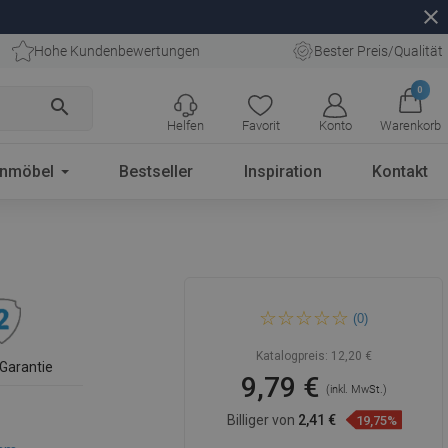
close
Hohe Kundenbewertungen
Bester Preis/Qualität
0
search
Helfen
Favorit
Konto
Warenkorb
enmöbel
Bestseller
Inspiration
Kontakt
Mexen Duschwannensiphon
(0)
mit Sedimentfänger, gold -
49000-50
Katalogpreis:
12,20 €
 Garantie
9,79 €
(inkl. MwSt.)
Billiger von
2,41 €
19,75%