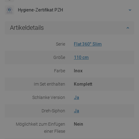
Hygiene-Zertifikat PZH
Artikeldetails
Serie
Flat 360° Slim
Größe
110 cm
Farbe
Inox
Im Set enthalten
Komplett
Schlanke Version
Ja
Dreh-Siphon
Ja
Möglichkeit zum Einfügen
Nein
einer Fliese