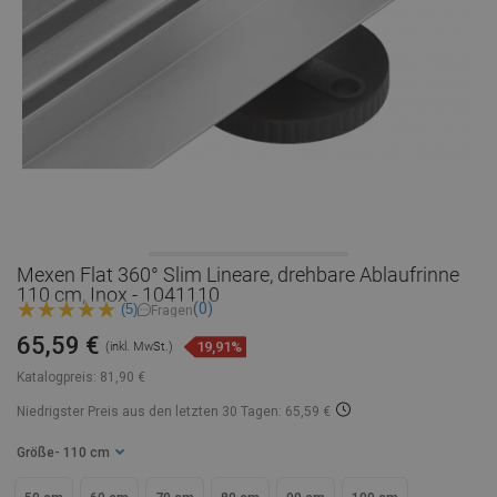
Mexen Flat 360° Slim Lineare, drehbare Ablaufrinne
110 cm, Inox - 1041110
(0)
(5)
Fragen
65,59 €
19,91%
(inkl. MwSt.)
Katalogpreis:
81,90 €
Niedrigster Preis aus den letzten 30 Tagen: 65,59 €
Größe
- 110 cm