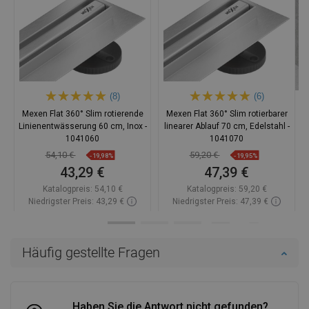
(8)
(6)
Mexen Flat 360° Slim rotierende
Mexen Flat 360° Slim rotierbarer
Linienentwässerung 60 cm, Inox -
linearer Ablauf 70 cm, Edelstahl -
1041060
1041070
54,10 €
59,20 €
-19,98%
-19,95%
43,29 €
47,39 €
Katalogpreis:
54,10 €
Katalogpreis:
59,20 €
Niedrigster Preis: 43,29 €
Niedrigster Preis: 47,39 €
Verfügbarkeit:
Auf Lager
Verfügbarkeit:
Auf Lager
In den Warenkorb
In den Warenkorb
Häufig gestellte Fragen
Vergleichen
favorite_border
Favorit
Vergleichen
favorite_border
Favorit
Haben Sie die Antwort nicht gefunden?