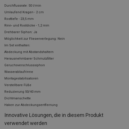
Durchflussrate: 50 l/min
Umlaufend Kragen - 2 cm
Rosttiefe - 23,5 mm
Rinn- und Rostdicke - 1,2 mm
Drehbarer Siphon: Ja
Möglichkeit zur Fliesenverlegung: Nein
Im Set enthalten:
Abdeckung mit Abstandshaltern
Herausnehmbarer Schmutzfilter
Geruchsverschlusssiphon
Wasserablaufrinne
Montagestabilisatoren
Verstellbare Füße
Reduzierung 50/40 mm
Dichtmanschette
Haken zur Abdeckungsentfernung
Innovative Lösungen, die in diesem Produkt
verwendet werden