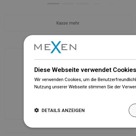
Kasse mehr
Diese Webseite verwendet Cookies
Verfügbarkeit von Waren
Ein modernes Logistikzentrum mit einer
Wir verwenden Cookies, um die Benutzerfreundlichk
Fläche von 71.000 m² und über 160.000
Nutzung unserer Webseite stimmen Sie der Verwen
Palettenstellplätzen sichert die
Weitere Informationen
Verfügbarkeit von mehr als 3.000.000
Produkten!
DETAILS ANZEIGEN