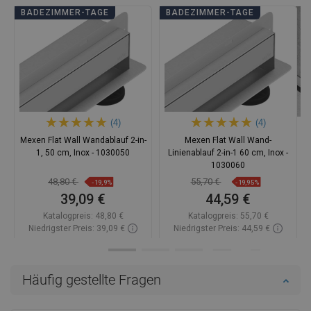
BADEZIMMER-TAGE
BADEZIMMER-TAGE
(4)
(4)
Mexen Flat Wall Wandablauf 2-in-
Mexen Flat Wall Wand-
1, 50 cm, Inox - 1030050
Linienablauf 2-in-1 60 cm, Inox -
1030060
48,80 €
55,70 €
-19,9%
-19,95%
39,09 €
44,59 €
Katalogpreis:
48,80 €
Katalogpreis:
55,70 €
Niedrigster Preis: 39,09 €
Niedrigster Preis: 44,59 €
Verfügbarkeit:
Auf Lager
Verfügbarkeit:
Auf Lager
In den Warenkorb
In den Warenkorb
Häufig gestellte Fragen
Vergleichen
favorite_border
Favorit
Vergleichen
favorite_border
Favorit