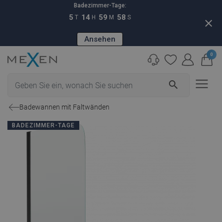
Badezimmer-Tage:
5
14
59
57
T
H
M
S
close
Ansehen
0
search
Badewannen mit Faltwänden
BADEZIMMER-TAGE