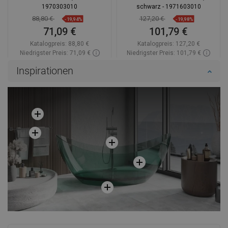
1970303010
schwarz - 1971603010
88,80 €
127,20 €
-19,94%
-19,98%
71,09 €
101,79 €
Katalogpreis:
88,80 €
Katalogpreis:
127,20 €
Niedrigster Preis: 71,09 €
Niedrigster Preis: 101,79 €
Verfügbarkeit:
Auf Lager
Verfügbarkeit:
Auf Lager
Inspirationen
In den Warenkorb
In den Warenkorb
Vergleichen
favorite_border
Favorit
Vergleichen
favorite_border
Favorit