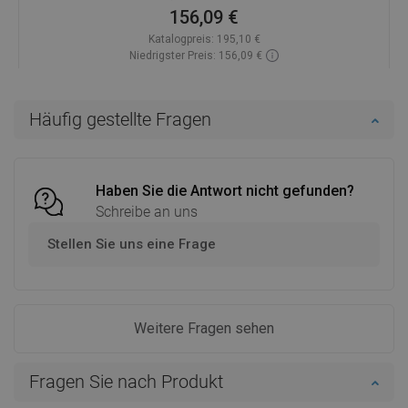
156,09 €
Katalogpreis:
195,10 €
Niedrigster Preis: 156,09 €
Verfügbarkeit:
Auf Lager
In den Warenkorb
Häufig gestellte Fragen
Vergleichen
favorite_border
Favorit
Haben Sie die Antwort nicht gefunden?
Schreibe an uns
Stellen Sie uns eine Frage
Weitere Fragen sehen
Fragen Sie nach Produkt