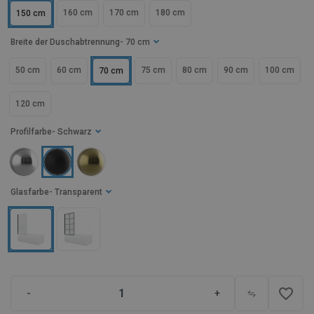
160 cm
170 cm
180 cm
150 cm
Breite der Duschabtrennung
- 70 cm
50 cm
60 cm
75 cm
80 cm
90 cm
100 cm
70 cm
120 cm
Profilfarbe
- Schwarz
Glasfarbe
- Transparent
favorite_border
-
+