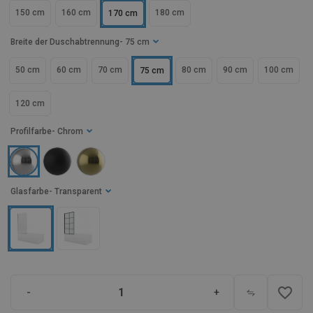
150 cm
160 cm
180 cm
170 cm
Breite der Duschabtrennung
- 75 cm
50 cm
60 cm
70 cm
80 cm
90 cm
100 cm
75 cm
120 cm
Profilfarbe
- Chrom
Glasfarbe
- Transparent
favorite_border
-
+