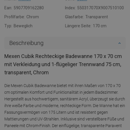
Ean:
5907709162280
Index:
550317070X9007510100
Profilfarbe:
Chrom
Glasfarbe:
Transparent
Typ:
Beweglich
Längere Seite:
170 cm
Beschreibung
Mexen Cubik Rechteckige Badewanne 170 x 70 cm
mit Verkleidung und 1-flügeliger Trennwand 75 cm,
transparent, Chrom
Die Mexen Cubik Badewanne bietet mit ihren Maßen von 170 x 70
cm optimalen Komfort und Funktionalität in jedem Badezimmer.
Hergestellt aus hochwertigem, sanitärem Acryl, überzeugt sie durch
ihre weiße Farbe und moderne, rechteckige Form. Die Wanne hat ein
Fassungsvermögen von 175 Litern und ist resistent gegen
Mattierungen und UV-Strahlen. Inklusive sind verstellbare Füße und
Paneele mit Chrom-Finish. Der einflügelige, transparente Paravent