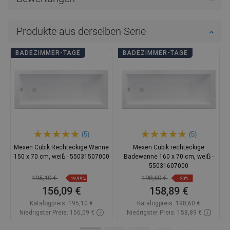
Produkte aus derselben Serie
BADEZIMMER-TAGE
BADEZIMMER-TAGE
(5)
(5)
Mexen Cubik Rechteckige Wanne
Mexen Cubik rechteckige
150 x 70 cm, weiß - 55031507000
Badewanne 160 x 70 cm, weiß -
55031607000
195,10 €
198,60 €
-19,99%
-20%
156,09 €
158,89 €
Katalogpreis:
195,10 €
Katalogpreis:
198,60 €
Niedrigster Preis: 156,09 €
Niedrigster Preis: 158,89 €
Verfügbarkeit:
Auf Lager
Verfügbarkeit:
Auf Lager