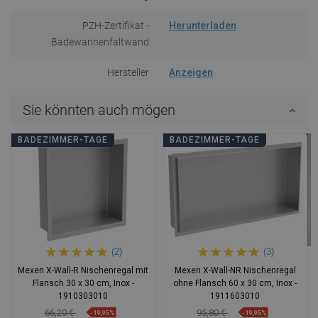
PZH-Zertifikat -
Herunterladen
Badewannenfaltwand
Hersteller
Anzeigen
Sie könnten auch mögen
BADEZIMMER-TAGE
BADEZIMMER-TAGE
(2)
(3)
Mexen X-Wall-R Nischenregal mit
Mexen X-Wall-NR Nischenregal
Flansch 30 x 30 cm, Inox -
ohne Flansch 60 x 30 cm, Inox -
1910303010
1911603010
66,20 €
95,80 €
-19,95%
-19,95%