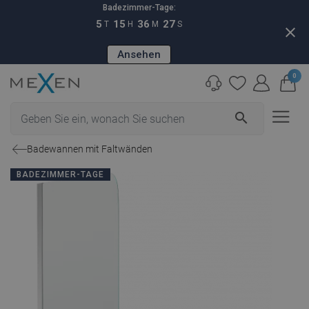
Badezimmer-Tage:
5
15
36
26
T
H
M
S
close
Ansehen
0
search
Badewannen mit Faltwänden
BADEZIMMER-TAGE