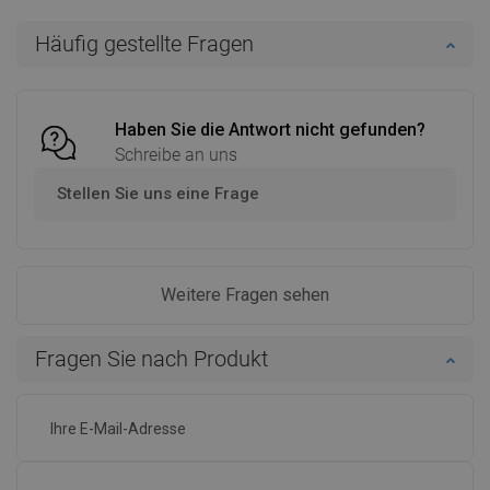
In den Warenkorb
In den Warenkorb
Häufig gestellte Fragen
Vergleichen
favorite_border
Favorit
Vergleichen
favorite_border
Favorit
Haben Sie die Antwort nicht gefunden?
Schreibe an uns
Stellen Sie uns eine Frage
Weitere Fragen sehen
Fragen Sie nach Produkt