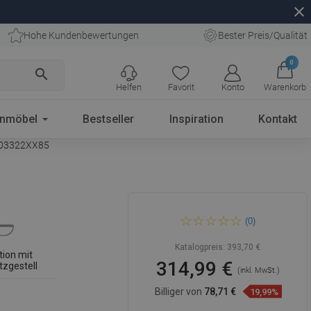
close
Hohe Kundenbewertungen
Bester Preis/Qualität
0
search
Helfen
Favorit
Konto
Warenkorb
enmöbel
Bestseller
Inspiration
Kontakt
6803322XX85
Mexen Lena Unterputz-WC-
(0)
Set Fenix XS-F mit WC-
Schüssel, schwarz matt -
6803322XX85
Katalogpreis:
393,70 €
ation mit
314,99 €
tzgestell
(inkl. MwSt.)
Billiger von
78,71 €
19,99%