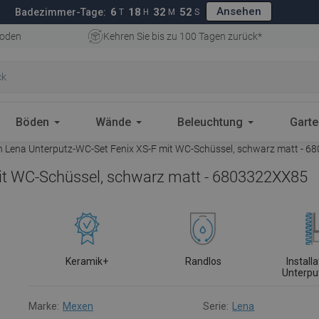
Ansehen
6
18
32
51
Badezimmer-Tage:
T
H
M
S
oden
Kehren Sie bis zu 100 Tagen zurück*
Böden
Wände
Beleuchtung
Gart
 Lena Unterputz-WC-Set Fenix XS-F mit WC-Schüssel, schwarz matt - 
it WC-Schüssel, schwarz matt - 6803322XX85
Keramik+
Randlos
Install
Unterpu
Marke:
Mexen
Serie:
Lena