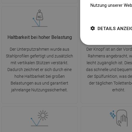
Nutzung unserer Web
Weitere Informatione
DETAILS ANZEI
Haltbarkeit bei hoher Belastung
Vorderer Kno
Der Unterputzrahmen wurde aus
Der Knopf ist an der Vord
Stahlprofilen gefertigt und zusätzlich
Rahmens angebracht, w
mit vertikalen Stützen verstärkt.
leicht zugänglich ist. Dies
Dadurch zeichnet er sich durch eine
das schnelle und bequem
hohe Haltbarkeit bei großen
der Spülfunktion, was d
Belastungen aus und garantiert
der täglichen Toiletten
jahrelange Nutzungssicherheit.
erhöht.