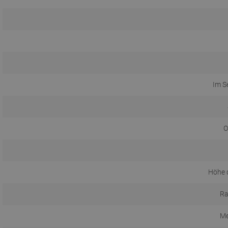
Im S
O
Höhe d
Ra
Me