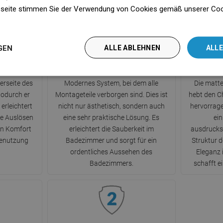
seite stimmen Sie der Verwendung von Cookies gemäß unserer Cooki
n
GEN
ALLE ABLEHNEN
ALLE
pf
Verborgene Montage
erseite des
Modernes System, bei dem alle
Die matte
odurch er
Montageteile verborgen sind. Dies ist
hebt den C
 erleichtert
nicht nur ästhetisch, sondern auch
hervorrage
e Auslösen
eine sehr praktische Lösung. Es
ein
en Komfort
erleichtert die Sauberkeit im
ausdruckss
benutzung
Badezimmer und sorgt für ein
Struktur 
ordentliches Aussehen des
Eleganz
Badezimmers.
schafft e