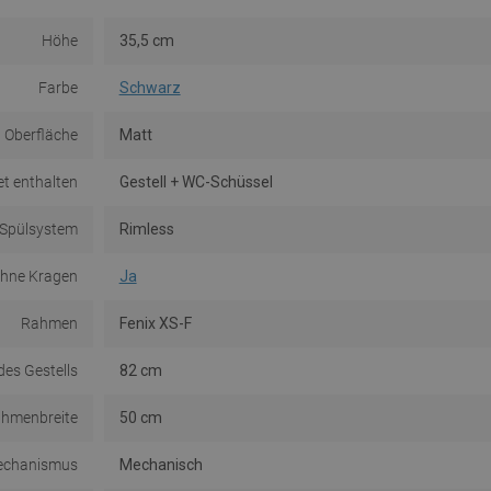
Höhe
35,5 cm
Farbe
Schwarz
Oberfläche
Matt
et enthalten
Gestell + WC-Schüssel
Spülsystem
Rimless
hne Kragen
Ja
Rahmen
Fenix XS-F
es Gestells
82 cm
hmenbreite
50 cm
chanismus
Mechanisch