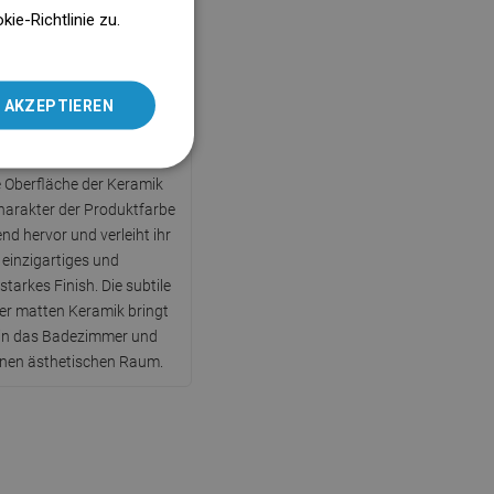
ENGLISH
e-Richtlinie zu.
SLOVAK
LITHUANIAN
 AKZEPTIEREN
ROMANIAN
Mat
HUNGARIAN
 Oberfläche der Keramik
FRENCH
harakter der Produktfarbe
nd hervor und verleiht ihr
ITALIAN
 einzigartiges und
SPANISH
tarkes Finish. Die subtile
der matten Keramik bringt
UKRAINIAN
 in das Badezimmer und
BULGARIAN
inen ästhetischen Raum.
ESTONIAN
DUTCH
LATVIAN