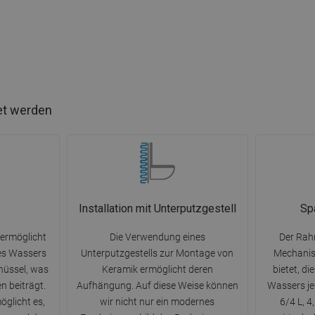
et werden
Installation mit Unterputzgestell
Sp
 ermöglicht
Die Verwendung eines
Der Rah
des Wassers
Unterputzgestells zur Montage von
Mechanism
hüssel, was
Keramik ermöglicht deren
bietet, d
n beiträgt.
Aufhängung. Auf diese Weise können
Wassers je
glicht es,
wir nicht nur ein modernes
6/4 L, 4