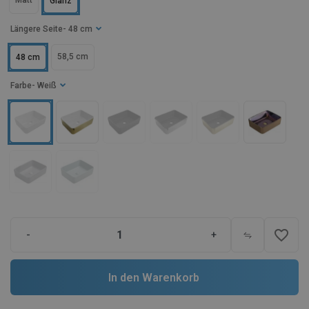
Matt
Glanz
Längere Seite
- 48 cm
58,5 cm
48 cm
Farbe
- Weiß
favorite_border
-
+
In den Warenkorb