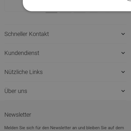
Schneller Kontakt

Kundendienst

Nützliche Links

Über uns

Newsletter
Melden Sie sich für den Newsletter an und bleiben Sie auf dem