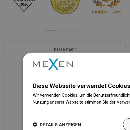
Kasse mehr
Diese Webseite verwendet Cookies
Verfügbarkeit von Waren
Wir verwenden Cookies, um die Benutzerfreundlichk
Ein modernes Logistikzentrum mit einer
Nutzung unserer Webseite stimmen Sie der Verwen
Fläche von 71.000 m² und über 160.000
Weitere Informationen
Palettenstellplätzen sichert die
Verfügbarkeit von mehr als 3.000.000
DETAILS ANZEIGEN
Produkten!