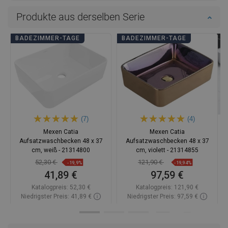
Produkte aus derselben Serie
BADEZIMMER-TAGE
BADEZIMMER-TAGE
(7)
(4)
Mexen Catia
Mexen Catia
Aufsatzwaschbecken 48 x 37
Aufsatzwaschbecken 48 x 37
cm, weiß - 21314800
cm, violett - 21314855
52,30 €
121,90 €
-19,9%
-19,94%
41,89 €
97,59 €
Katalogpreis:
52,30 €
Katalogpreis:
121,90 €
Niedrigster Preis: 41,89 €
Niedrigster Preis: 97,59 €
Verfügbarkeit:
Auf Lager
Verfügbarkeit:
2026-11-06
In den Warenkorb
In den Warenkorb