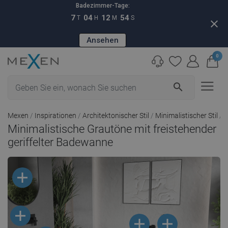
Badezimmer-Tage:
7
04
12
53
T
H
M
S
close
Ansehen
0
search
Mexen
Inspirationen
Architektonischer Stil
Minimalistischer Stil
M
Minimalistische Grautöne mit freistehender
geriffelter Badewanne