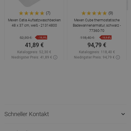
(7)
(9)
Mexen Catia Aufsatzwaschbecken
Mexen Cube thermostatische
48 x 37 cm, weiß - 21314800
Badewannenarmatur, schwarz -
77360-70
52,30 €
118,40 €
-19,9%
-19,94%
41,89 €
94,79 €
Katalogpreis:
52,30 €
Katalogpreis:
118,40 €
Niedrigster Preis: 41,89 €
Niedrigster Preis: 94,79 €
Verfügbarkeit:
Auf Lager
Verfügbarkeit:
Auf Lager
In den Warenkorb
In den Warenkorb
Vergleichen
favorite_border
Favorit
Vergleichen
favorite_border
Favorit
Schneller Kontakt
