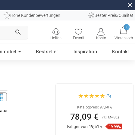
close
Hohe Kundenbewertungen
Bester Preis/Qualität
0
search
Helfen
Favorit
Konto
Warenkorb
enmöbel
Bestseller
Inspiration
Kontakt
Mexen Cube
(6)
Waschbeckenarmatur, Chrom
- 72900-00
Katalogpreis:
97,60 €
lator
78,09 €
(inkl. MwSt.)
Billiger von
19,51 €
19,99%