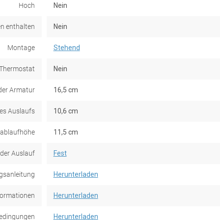
Hoch
Nein
n enthalten
Nein
Montage
Stehend
 Thermostat
Nein
der Armatur
16,5 cm
es Auslaufs
10,6 cm
ablaufhöhe
11,5 cm
 der Auslauf
Fest
gsanleitung
Herunterladen
formationen
Herunterladen
edingungen
Herunterladen