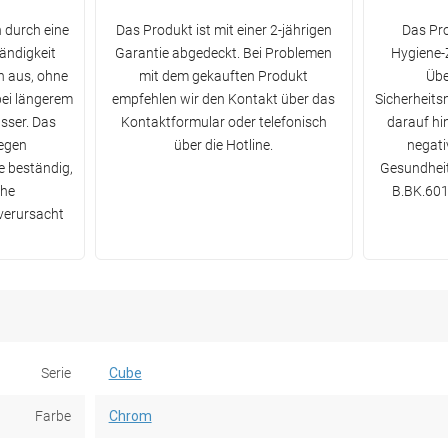
 durch eine
Das Produkt ist mit einer 2-jährigen
Das Pro
ändigkeit
Garantie abgedeckt. Bei Problemen
Hygiene-Z
 aus, ohne
mit dem gekauften Produkt
Übe
bei längerem
empfehlen wir den Kontakt über das
Sicherheits
sser. Das
Kontaktformular oder telefonisch
darauf hin
gegen
über die Hotline.
negati
 beständig,
Gesundheit
che
B.BK.601
verursacht
Serie
Cube
Farbe
Chrom