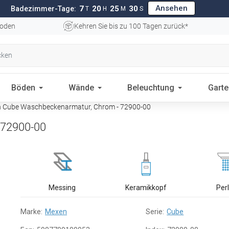
Ansehen
7
20
25
29
Badezimmer-Tage:
T
H
M
S
oden
Kehren Sie bis zu 100 Tagen zurück*
Böden
Wände
Beleuchtung
Gart
 Cube Waschbeckenarmatur, Chrom - 72900-00
 72900-00
Messing
Keramikkopf
Per
Marke:
Mexen
Serie:
Cube