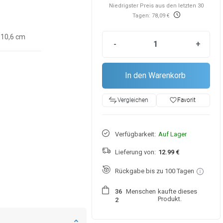
Niedrigster Preis aus den letzten 30
Tagen: 78,09 €
10,6 cm
-
+
In den Warenkorb
favorite_border
Favorit
Vergleichen
Verfügbarkeit:
Auf Lager
Lieferung von:
12.99 €
Rückgabe bis zu 100 Tagen
Menschen
kaufte dieses
3
6
Produkt.
2