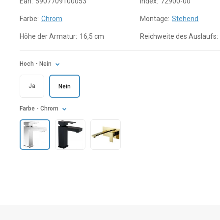
Ean:
5907709100053
Index:
72900-00
Farbe:
Chrom
Montage:
Stehend
Höhe der Armatur:
16,5 cm
Reichweite des Auslaufs:
Hoch
- Nein
Ja
Nein
Farbe
- Chrom