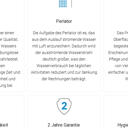
Perlator
er einen
Die Aufgabe des Perlator ist es, das
Das Pr
r Qualität,
aus dem Auslauf strömende Wasser
Oberfläc
s Wassers
mit Luft anzureichern. Dadurch wird
begeist
eibungslose
der ausströmende Wasserstrahl
Erscheinung
ährleistet.
deutlich größer, was den
Pflege und
hen
Wasserverbrauch bei täglichen
von Ver
ge Zeit und
Aktivitäten reduziert und zur Senkung
einfacher u
hheit und
der Rechnungen beiträgt.
R
ung bei.
keit
2 Jahre Garantie
Hygi