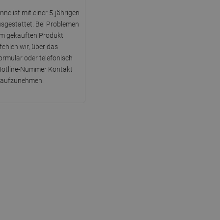
DANISH
ne ist mit einer 5-jährigen
SWEDISH
sgestattet. Bei Problemen
em gekauften Produkt
FINNISH
ehlen wir, über das
PORTUGUESE
rmular oder telefonisch
 Hotline-Nummer Kontakt
CROATIAN
aufzunehmen.
GREEK
SLOVENIAN