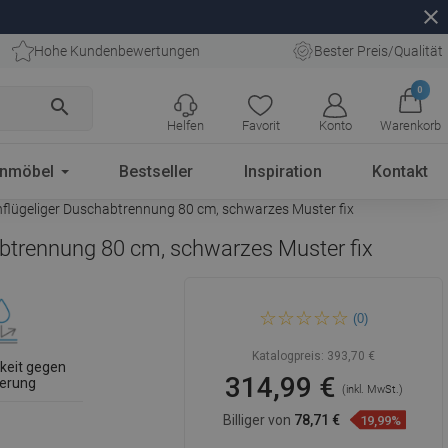
close
Hohe Kundenbewertungen
Bester Preis/Qualität
0
search
Helfen
Favorit
Konto
Warenkorb
enmöbel
Bestseller
Inspiration
Kontakt
flügeliger Duschabtrennung 80 cm, schwarzes Muster fix
btrennung 80 cm, schwarzes Muster fix
Mexen Vega Rechteckige
(0)
Badewanne 160 x 70 cm mit
Verkleidung und einflügeliger
Duschabtrennung 80 cm,
Katalogpreis:
393,70 €
schwarzes Muster fix
keit gegen
314,99 €
ierung
(inkl. MwSt.)
Billiger von
78,71 €
19,99%