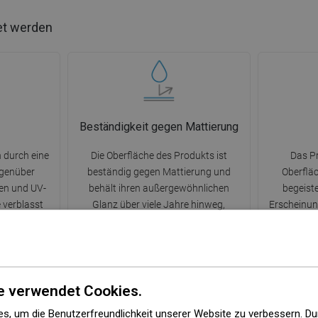
et werden
Beständigkeit gegen Mattierung
 durch eine
Die Oberfläche des Produkts ist
Das Pr
egenüber
beständig gegen Mattierung und
Oberfläc
n und UV-
behält ihren außergewöhnlichen
begeist
 verblasst
Glanz über viele Jahre hinweg,
Erscheinung
em Einfluss
vorausgesetzt, es wird
Pflege und
 wodurch es
ordnungsgemäß gepflegt.
von Ver
 unabhängig
Regelmäßige Reinigung sorgt für ein
einfacher u
bewahrt.
ästhetisches Erscheinungsbild und die
R
Langlebigkeit des Produkts.
e verwendet Cookies.
s, um die Benutzerfreundlichkeit unserer Website zu verbessern. Du