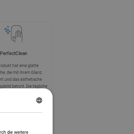
PerfectClean
odukt hat eine glatte
he, die mit ihrem Glanz
ert und das ästhetische
sbild betont. Die tägliche
 Reinigung der Oberfläche
schmutzungen ist viel
nd erfordert keine starken
POLISH
einigungsmittel.
CZECH
GERMAN
rch die weitere