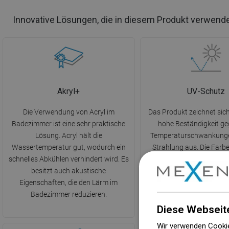
Innovative Lösungen, die in diesem Produkt verwend
Akryl+
UV-Schutz
Die Verwendung von Acryl im
Das Produkt zeichnet sich
Badezimmer ist eine sehr praktische
hohe Beständigkeit g
Lösung. Acryl hält die
Temperaturschwankunge
Wassertemperatur gut, wodurch ein
Strahlung aus. Die Farbe
schnelles Abkühlen verhindert wird. Es
und bleicht nicht unter d
besitzt auch akustische
von Sonnenstrahlen aus,
Eigenschaften, die den Lärm im
lange Zeit sein Aussehen
Badezimmer reduzieren.
von den Bedingungen 
Diese Webseit
Wir verwenden Cookie