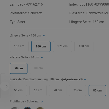
Ean:
5907709162716
Index:
550116070X9308
Profilfarbe:
Schwarz
Glasfarbe:
Schwarzes Mu
Typ:
Starr
Längere Seite:
160 cm
Längere Seite
- 160 cm
150 cm
170 cm
180 cm
160 cm
Kürzere Seite
- 70 cm
80 cm
70 cm
Breite der Duschabtrennung
- 80 cm
- (
zeigen sie mehr
+3
)
50 cm
60 cm
70 cm
75 cm
80 cm
Profilfarbe
- Schwarz