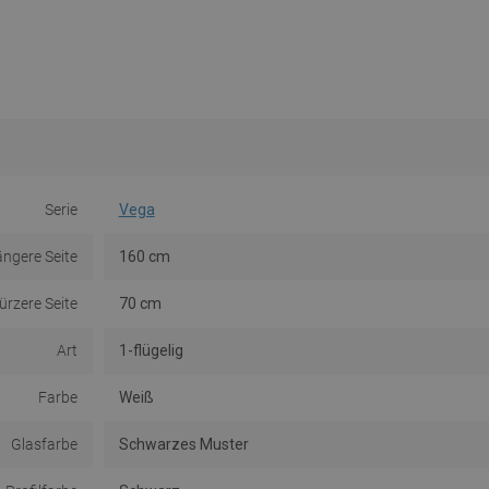
Serie
Vega
ängere Seite
160 cm
ürzere Seite
70 cm
Art
1-flügelig
Farbe
Weiß
Glasfarbe
Schwarzes Muster