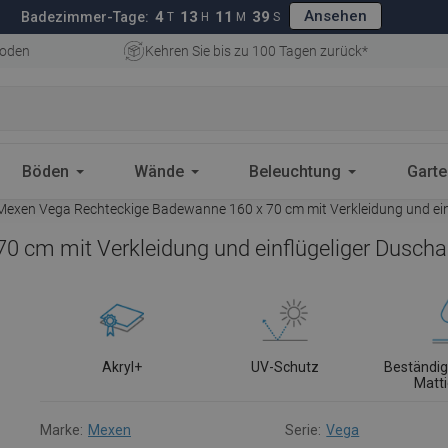
Ansehen
4
13
11
38
Badezimmer-Tage:
T
H
M
S
oden
Kehren Sie bis zu 100 Tagen zurück*
Böden
Wände
Beleuchtung
Gart
exen Vega Rechteckige Badewanne 160 x 70 cm mit Verkleidung und ein
 cm mit Verkleidung und einflügeliger Duscha
Akryl+
UV-Schutz
Beständig
Matt
Marke:
Mexen
Serie:
Vega