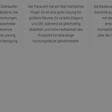
 Überlaufen
Der Paravent hat ein fest montiertes
Die Badewan
Badens. Die
Flügel. Es ist eine gute Lösung für
Garantie au
Dichtungen,
größere Räume. Es verleiht Eleganz
mit d
Glasscheibe
und Stil, während es gleichzeitig
empf
dewanne
Stabilität und hohe Haltbarkeit des
Kontaktfo
ale Lösung,
Produkts für eine lange
über die
he Reinigung
Nutzungsdauer gewährleistet.