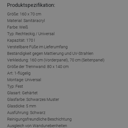
Produktspezifikation:
Größe: 160 x 70 cm
Material: Sanitäracryl
Farbe: Weiß
Typ: Rechteckig / Universal
Kapazität: 170 l
Verstellbare Füße im Lieferumfang
Beständigkeit gegen Mattierung und UV-Strahlen
Verkleidung: 160 cm (Vorderpanel), 70 cm (Seitenpanel)
Größe der Trennwand: 80 x 140 cm
Art: 1-flügelig
Montage: Universal
Typ: Fest
Glasart: Gehärtet
Glasfarbe: Schwarzes Muster
Glasdicke: 5 mm
Ausführung: Schwarz
Reinigungsfreundliche Beschichtung
Ausgleich von Wandunebenheiten