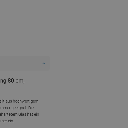
ung 80 cm,
ellt aus hochwertigem
zimmer geeignet. Die
ehärtetem Glas hat ein
mer ein.