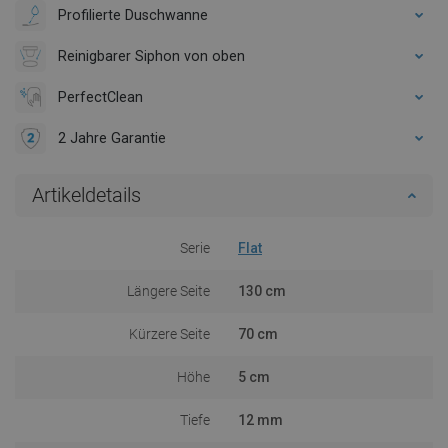
Profilierte Duschwanne
Reinigbarer Siphon von oben
PerfectClean
2 Jahre Garantie
Artikeldetails
Serie
Flat
Längere Seite
130 cm
Kürzere Seite
70 cm
Höhe
5 cm
Tiefe
12 mm