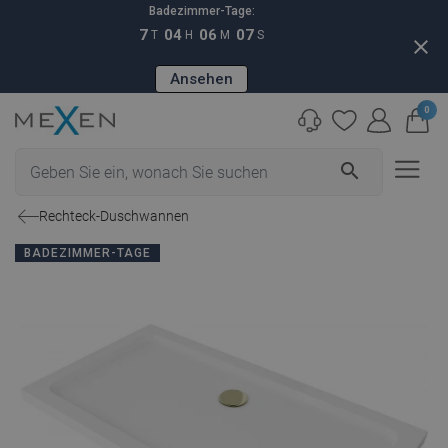
Badezimmer-Tage:
7
04
06
06
T
H
M
S
close
Ansehen
0
search
Rechteck-Duschwannen
BADEZIMMER-TAGE