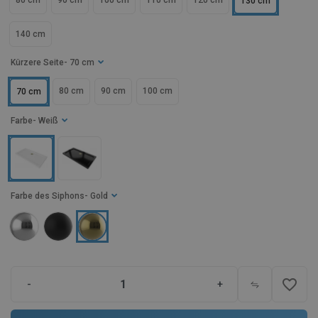
80 cm
90 cm
100 cm
110 cm
120 cm
130 cm
140 cm
Kürzere Seite
- 70 cm
80 cm
90 cm
100 cm
70 cm
Farbe
- Weiß
Farbe des Siphons
- Gold
favorite_border
-
+