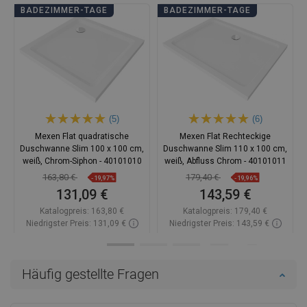
BADEZIMMER-TAGE
BADEZIMMER-TAGE
(5)
(6)
Mexen Flat quadratische
Mexen Flat Rechteckige
Duschwanne Slim 100 x 100 cm,
Duschwanne Slim 110 x 100 cm,
weiß, Chrom-Siphon - 40101010
weiß, Abfluss Chrom - 40101011
163,80 €
179,40 €
-19,97%
-19,96%
131,09 €
143,59 €
Katalogpreis:
163,80 €
Katalogpreis:
179,40 €
Niedrigster Preis: 131,09 €
Niedrigster Preis: 143,59 €
Verfügbarkeit:
Auf Lager
Verfügbarkeit:
Auf Lager
In den Warenkorb
In den Warenkorb
Häufig gestellte Fragen
Vergleichen
favorite_border
Favorit
Vergleichen
favorite_border
Favorit