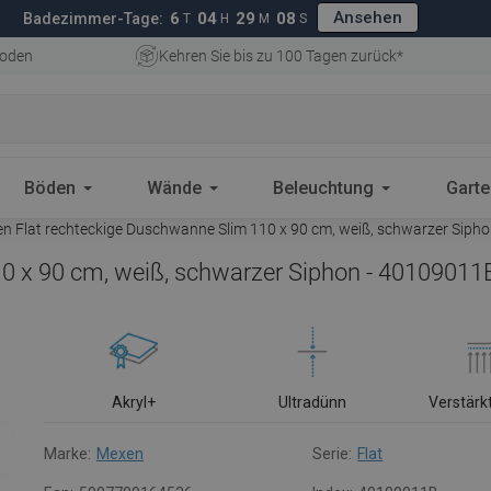
Ansehen
6
04
29
07
Badezimmer-Tage:
T
H
M
S
oden
Kehren Sie bis zu 100 Tagen zurück*
Böden
Wände
Beleuchtung
Gart
n Flat rechteckige Duschwanne Slim 110 x 90 cm, weiß, schwarzer Siph
0 x 90 cm, weiß, schwarzer Siphon - 40109011
Akryl+
Ultradünn
Verstärk
Marke:
Mexen
Serie:
Flat