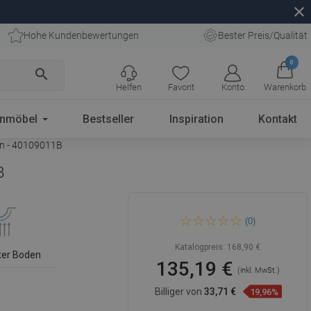
close
Hohe Kundenbewertungen
Bester Preis/Qualität
0
search
Helfen
Favorit
Konto
Warenkorb
enmöbel
Bestseller
Inspiration
Kontakt
on - 40109011B
B
Mexen Flat rechteckige
(0)
Duschwanne Slim 110 x 90
cm, weiß, schwarzer Siphon -
40109011B
Katalogpreis:
168,90 €
ter Boden
135,19 €
(inkl. MwSt.)
Billiger von
33,71 €
19,96%