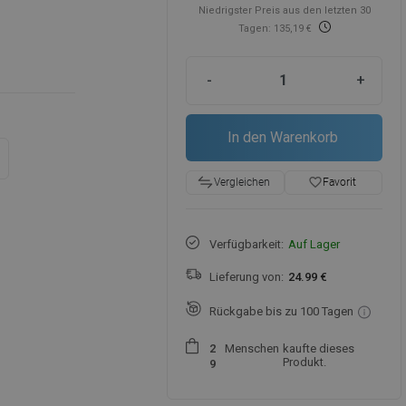
Niedrigster Preis aus den letzten 30
Tagen: 135,19 €
-
+
In den Warenkorb
favorite_border
Favorit
Vergleichen
Verfügbarkeit:
Auf Lager
Lieferung von:
24.99 €
Rückgabe bis zu 100 Tagen
Menschen
kaufte dieses
2
Produkt.
9