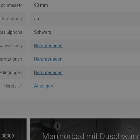
urchmesser
90 mm
ieferumfang
Ja
des Siphons
Schwarz
sanweisung
Herunterladen
formationen
Herunterladen
edingungen
Herunterladen
Hersteller
Anzeigen
Marmorbad mit Duschwan
38309