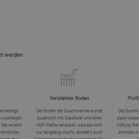
et werden
Verstärkter Boden
Prof
e niedrige
Der Boden der Duschwanne wurde
Die Duschw
d Aussteigen
zusätzlich mit Glasfaser und einer
dass Wasse
 Sie verleiht
HDF-Platte verstärkt, was sie nicht
Abfluss flie
öhnliches
nur langlebig macht, sondern auch
schnelle un