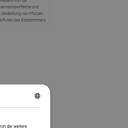
Wassers von der
annenoberfläche und
t die Bildung von Pfützen
erfluten des Badezimmers.
POLISH
CZECH
GERMAN
rch die weitere