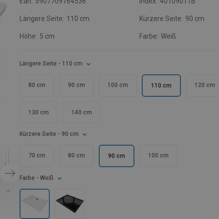
Ean:
5907709164536
Index:
40109011B
Längere Seite:
110 cm
Kürzere Seite:
90 cm
Höhe:
5 cm
Farbe:
Weiß
Längere Seite
- 110 cm
80 cm
90 cm
100 cm
120 cm
110 cm
130 cm
140 cm
Kürzere Seite
- 90 cm
70 cm
80 cm
100 cm
90 cm
Farbe
- Weiß