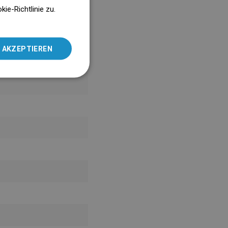
ENGLISH
e-Richtlinie zu.
SLOVAK
LITHUANIAN
 AKZEPTIEREN
ROMANIAN
HUNGARIAN
FRENCH
ITALIAN
SPANISH
UKRAINIAN
BULGARIAN
ESTONIAN
DUTCH
LATVIAN