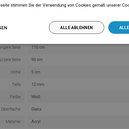
seite stimmen Sie der Verwendung von Cookies gemäß unserer Cooki
n
GEN
ALLE ABLEHNEN
ALLE
Serie
Flat
ängere Seite
110 cm
ürzere Seite
90 cm
Höhe
5 cm
Tiefe
12 mm
Farbe
Weiß
Oberfläche
Glanz
Material
Acryl