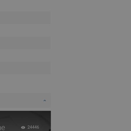
DANISH
SWEDISH
FINNISH
PORTUGUESE
CROATIAN
GREEK
SLOVENIAN
ne
Weiße Duschwanne
24446