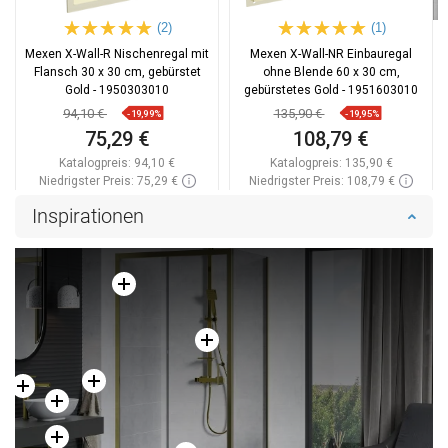
(2)
(1)
Mexen X-Wall-R Nischenregal mit
Mexen X-Wall-NR Einbauregal
Flansch 30 x 30 cm, gebürstet
ohne Blende 60 x 30 cm,
Gold - 1950303010
gebürstetes Gold - 1951603010
94,10 €
135,90 €
-19,99%
-19,95%
75,29 €
108,79 €
Katalogpreis:
94,10 €
Katalogpreis:
135,90 €
Niedrigster Preis: 75,29 €
Niedrigster Preis: 108,79 €
Verfügbarkeit:
Auf Lager
Verfügbarkeit:
Auf Lager
Inspirationen
In den Warenkorb
In den Warenkorb
Vergleichen
favorite_border
Favorit
Vergleichen
favorite_border
Favorit