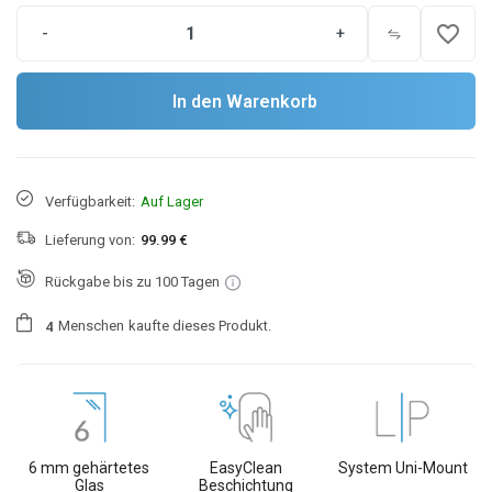
favorite_border
-
+
In den Warenkorb
Verfügbarkeit:
Auf Lager
Lieferung von:
99.99 €
Rückgabe bis zu 100 Tagen
Menschen
kaufte dieses Produkt.
4
6 mm gehärtetes
EasyClean
System Uni-Mount
Glas
Beschichtung