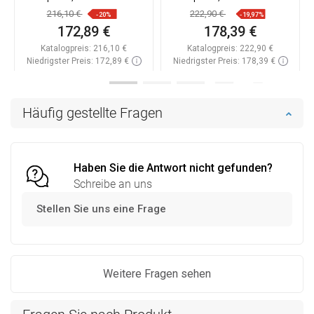
000-01-00
000-01-00
216,10 €
222,90 €
-20%
-19,97%
172,89 €
178,39 €
Katalogpreis:
216,10 €
Katalogpreis:
222,90 €
Niedrigster Preis: 172,89 €
Niedrigster Preis: 178,39 €
Verfügbarkeit:
Auf Lager
Verfügbarkeit:
Auf Lager
In den Warenkorb
In den Warenkorb
Häufig gestellte Fragen
Vergleichen
favorite_border
Favorit
Vergleichen
favorite_border
Favorit
Haben Sie die Antwort nicht gefunden?
Schreibe an uns
Stellen Sie uns eine Frage
Weitere Fragen sehen