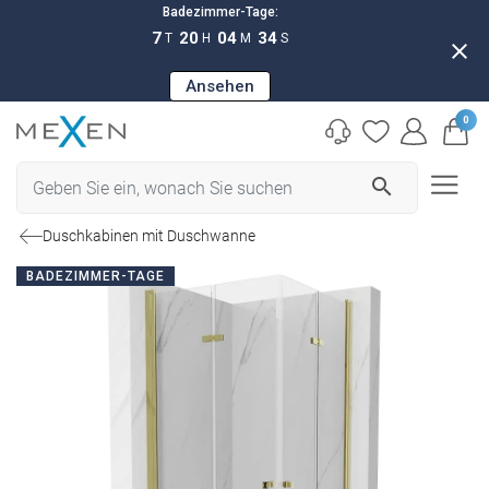
Badezimmer-Tage:
7
20
04
33
T
H
M
S
close
Ansehen
0
search
Duschkabinen mit Duschwanne
BADEZIMMER-TAGE