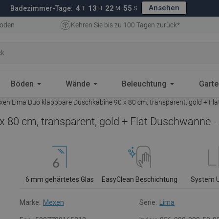
Ansehen
4
13
22
54
Badezimmer-Tage:
T
H
M
S
oden
Kehren Sie bis zu 100 Tagen zurück*
Böden
Wände
Beleuchtung
Gart
en Lima Duo klappbare Duschkabine 90 x 80 cm, transparent, gold + F
 80 cm, transparent, gold + Flat Duschwanne 
6 mm gehärtetes Glas
EasyClean Beschichtung
System 
Marke:
Mexen
Serie:
Lima