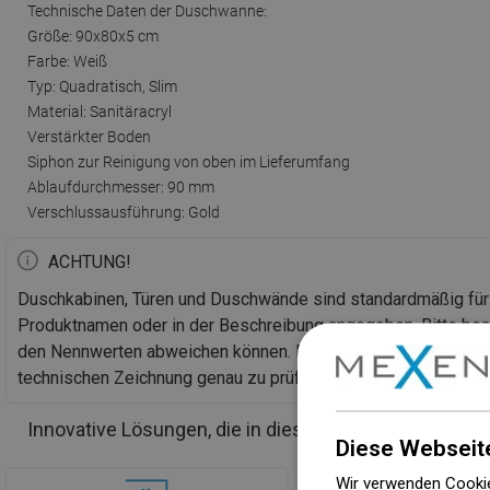
Technische Daten der Duschwanne:
Größe: 90x80x5 cm
Farbe: Weiß
Typ: Quadratisch, Slim
Material: Sanitäracryl
Verstärkter Boden
Siphon zur Reinigung von oben im Lieferumfang
Ablaufdurchmesser: 90 mm
Verschlussausführung: Gold
ACHTUNG!
Duschkabinen, Türen und Duschwände sind standardmäßig fü
Produktnamen oder in der Beschreibung angegeben. Bitte bea
den Nennwerten abweichen können. Bei einer geplanten Bod
technischen Zeichnung genau zu prüfen.
Innovative Lösungen, die in diesem Produkt verwend
Diese Webseit
Wir verwenden Cookie