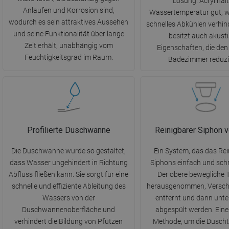
Lösung. Acryl hält
Anlaufen und Korrosion sind,
Wassertemperatur gut, w
wodurch es sein attraktives Aussehen
schnelles Abkühlen verhind
und seine Funktionalität über lange
besitzt auch akust
Zeit erhält, unabhängig vom
Eigenschaften, die den
Feuchtigkeitsgrad im Raum.
Badezimmer reduzi
Profilierte Duschwanne
Reinigbarer Siphon 
Die Duschwanne wurde so gestaltet,
Ein System, das das Rei
dass Wasser ungehindert in Richtung
Siphons einfach und sch
Abfluss fließen kann. Sie sorgt für eine
Der obere bewegliche T
schnelle und effiziente Ableitung des
herausgenommen, Versc
Wassers von der
entfernt und dann unt
Duschwannenoberfläche und
abgespült werden. Eine
verhindert die Bildung von Pfützen
Methode, um die Duscht