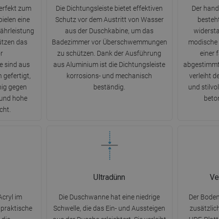
erfekt zum
Die Dichtungsleiste bietet effektiven
Der hand
ielen eine
Schutz vor dem Austritt von Wasser
besteh
währleistung
aus der Duschkabine, um das
widersta
ützen das
Badezimmer vor Überschwemmungen
modische 
r
zu schützen. Dank der Ausführung
einer f
 sind aus
aus Aluminium ist die Dichtungsleiste
abgestimmt
 gefertigt,
korrosions- und mechanisch
verleiht 
hig gegen
beständig.
und stilvo
und hohe
beton
cht.
Ultradünn
Ve
cryl im
Die Duschwanne hat eine niedrige
Der Bode
 praktische
Schwelle, die das Ein- und Aussteigen
zusätzlic