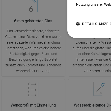
Nutzung unserer Web
Weitere Informatione
6 mm gehärtetes Glas
EasyClean Beschi
DETAILS ANZEI
Das verwendete sichere, gehärtete
Die innovative Easy
Glas mit einer Dicke von 6 mm wurde
Beschichtung besitzt h
einer speziellen Wärmebehandlung
Eigenschaften – Wasse
unterzogen, wodurch es eine höhere
laufen über die glatte Gl
Beständigkeit gegen Bruch und
ab, ohne Kalkablager
Beschädigung erlangt. Es bietet
hinterlassen, was die 
zusätzlichen Komfort und Sicherheit
erheblich erleichtert und
während der Nutzung.
vor Korrosion erh
Wandprofil mit Einstellung
Wasserableitende Di