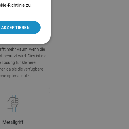
ENGLISH
e-Richtlinie zu.
SLOVAK
LITHUANIAN
Falttüren
 AKZEPTIEREN
ROMANIAN
chkeit, die Türen sowohl
n als auch nach innen zu
HUNGARIAN
hafft mehr Raum, wenn die
FRENCH
t benutzt wird. Dies ist die
ITALIAN
e Lösung für kleinere
r, da sie die verfügbare
SPANISH
che optimal nutzt.
UKRAINIAN
BULGARIAN
ESTONIAN
DUTCH
LATVIAN
Metallgriff