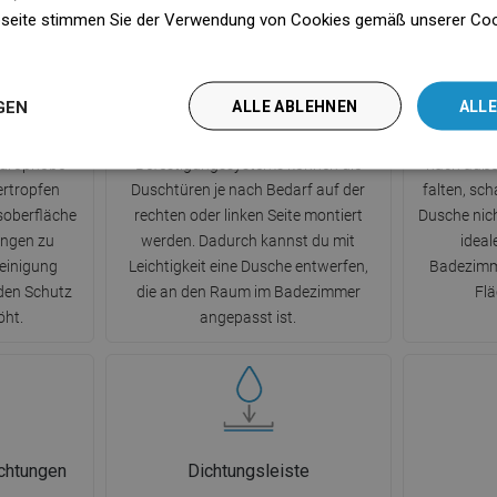
seite stimmen Sie der Verwendung von Cookies gemäß unserer Cooki
n
chtung
System Uni-Mount
GEN
ALLE ABLEHNEN
ALLE
Clean-
Dank des universellen
Die Mögli
ydrophobe
Befestigungssystems können die
nach auße
rtropfen
Duschtüren je nach Bedarf auf der
falten, sc
asoberfläche
rechten oder linken Seite montiert
Dusche nich
ungen zu
werden. Dadurch kannst du mit
ideal
Reinigung
Leichtigkeit eine Dusche entwerfen,
Badezimme
 den Schutz
die an den Raum im Badezimmer
Flä
öht.
angepasst ist.
chtungen
Dichtungsleiste