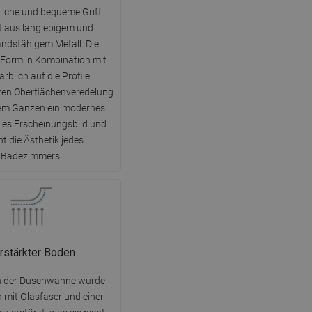
DANISH
liche und bequeme Griff
t aus langlebigem und
SWEDISH
ndsfähigem Metall. Die
FINNISH
Form in Kombination mit
PORTUGUESE
arblich auf die Profile
en Oberflächenveredelung
CROATIAN
dem Ganzen ein modernes
GREEK
lles Erscheinungsbild und
t die Ästhetik jedes
SLOVENIAN
Badezimmers.
rstärkter Boden
n der Duschwanne wurde
h mit Glasfaser und einer