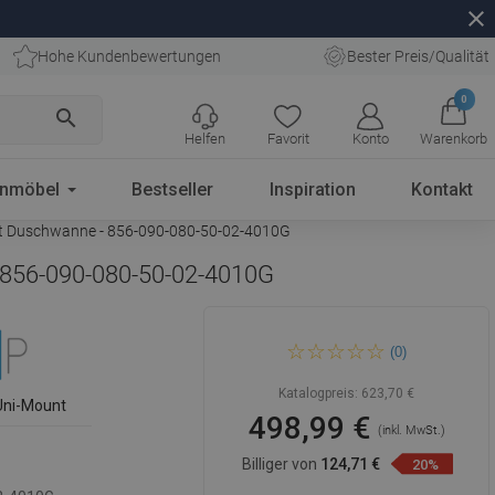
close
Hohe Kundenbewertungen
Bester Preis/Qualität
0
search
Helfen
Favorit
Konto
Warenkorb
enmöbel
Bestseller
Inspiration
Kontakt
lat Duschwanne - 856-090-080-50-02-4010G
- 856-090-080-50-02-4010G
Mexen Lima Duo klappbare
(0)
Duschkabine 90 x 80 cm,
transparent, gold + Flat
Duschwanne - 856-090-080-
Katalogpreis:
623,70 €
50-02-4010G
Uni-Mount
498,99 €
(inkl. MwSt.)
Billiger von
124,71 €
20%