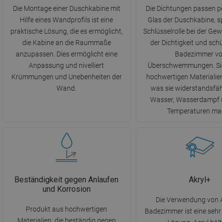
Die Montage einer Duschkabine mit
Die Dichtungen passen p
Hilfe eines Wandprofils ist eine
Glas der Duschkabine, sp
praktische Lösung, die es ermöglicht,
Schlüsselrolle bei der Ge
die Kabine an die Raummaße
der Dichtigkeit und sch
anzupassen. Dies ermöglicht eine
Badezimmer vo
Anpassung und nivelliert
Überschwemmungen. Sie
Krümmungen und Unebenheiten der
hochwertigen Materialien
Wand.
was sie widerstandsfä
Wasser, Wasserdampf 
Temperaturen ma
Beständigkeit gegen Anlaufen
Akryl+
und Korrosion
Die Verwendung von A
Produkt aus hochwertigen
Badezimmer ist eine sehr
Materialien, die beständig gegen