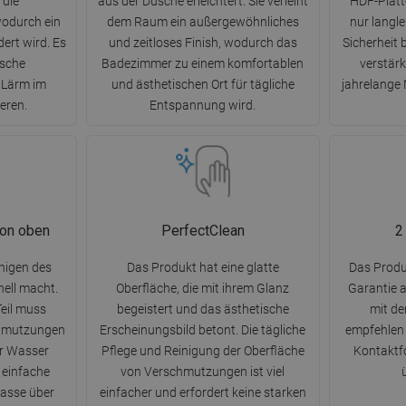
 die
aus der Dusche erleichtert. Sie verleiht
HDF-Platte
odurch ein
dem Raum ein außergewöhnliches
nur langl
ert wird. Es
und zeitloses Finish, wodurch das
Sicherheit 
ische
Badezimmer zu einem komfortablen
verstärk
 Lärm im
und ästhetischen Ort für tägliche
jahrelange
eren.
Entspannung wird.
von oben
PerfectClean
2
nigen des
Das Produkt hat eine glatte
Das Produk
nell macht.
Oberfläche, die mit ihrem Glanz
Garantie 
eil muss
begeistert und das ästhetische
mit d
hmutzungen
Erscheinungsbild betont. Die tägliche
empfehlen 
er Wasser
Pflege und Reinigung der Oberfläche
Kontaktfo
 einfache
von Verschmutzungen ist viel
asse über
einfacher und erfordert keine starken