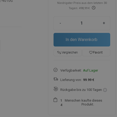
2-4010G
Niedrigster Preis aus den letzten 30
Tagen: 498,99 €
-
+
In den Warenkorb
favorite_border
Favorit
Vergleichen
Verfügbarkeit:
Auf Lager
Lieferung von:
99.99 €
Rückgabe bis zu 100 Tagen
Menschen
kaufte dieses
1
Produkt.
4