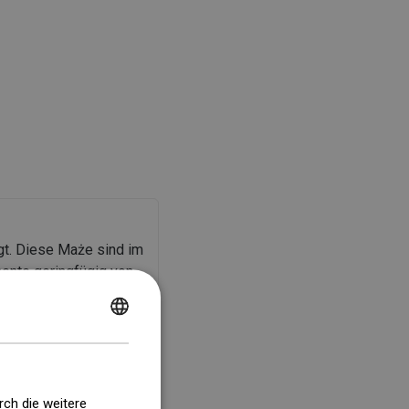
t. Diese Maże sind im
ente geringfügig von
er Elemente gemäß der
POLISH
CZECH
GERMAN
rch die weitere