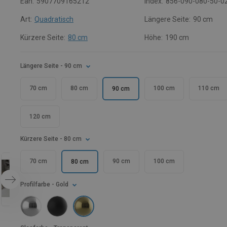
Ean:
5907709165212
Index:
856-090-080-50-0
Art:
Quadratisch
Längere Seite:
90 cm
Kürzere Seite:
80 cm
Höhe:
190 cm
Längere Seite
- 90 cm
70 cm
80 cm
100 cm
110 cm
90 cm
120 cm
Kürzere Seite
- 80 cm
70 cm
90 cm
100 cm
80 cm
Profilfarbe
- Gold