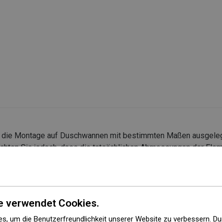
r die Montage auf Duschwannen mit bestimmten Maßen ausgeleg
chten Sie jedoch, dass die tatsächlichen Abmessungen der Elem
enmontage wird empfohlen, die Außenmaße und die Anordnung d
et werden
e verwendet Cookies.
s, um die Benutzerfreundlichkeit unserer Website zu verbessern. Du