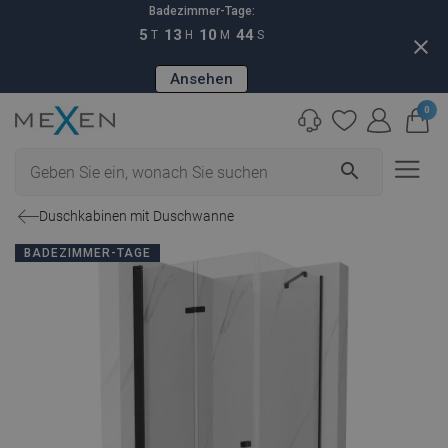
Badezimmer-Tage:
5
13
10
43
T
H
M
S
close
Ansehen
0
search
Duschkabinen mit Duschwanne
BADEZIMMER-TAGE