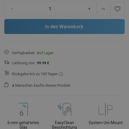
favorite_border
-
+
In den Warenkorb
Verfügbarkeit:
Auf Lager
Lieferung von:
99.99 €
Rückgabe bis zu 100 Tagen
Menschen
kaufte dieses Produkt.
4
6 mm gehärtetes
EasyClean
System Uni-Mount
Glas
Beschichtung