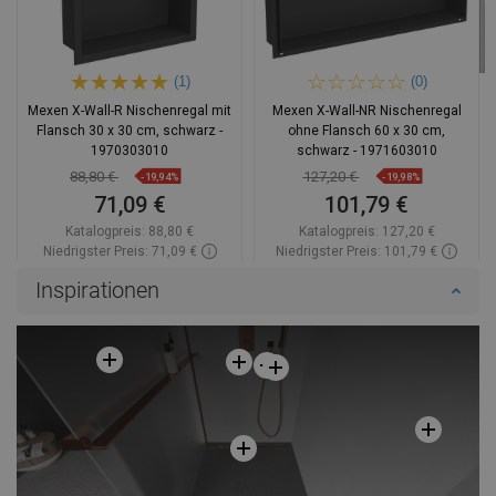
(1)
(0)
Mexen X-Wall-R Nischenregal mit
Mexen X-Wall-NR Nischenregal
Flansch 30 x 30 cm, schwarz -
ohne Flansch 60 x 30 cm,
1970303010
schwarz - 1971603010
88,80 €
127,20 €
-19,94%
-19,98%
71,09 €
101,79 €
Katalogpreis:
88,80 €
Katalogpreis:
127,20 €
Niedrigster Preis: 71,09 €
Niedrigster Preis: 101,79 €
Verfügbarkeit:
Auf Lager
Verfügbarkeit:
Auf Lager
Inspirationen
In den Warenkorb
In den Warenkorb
Vergleichen
favorite_border
Favorit
Vergleichen
favorite_border
Favorit