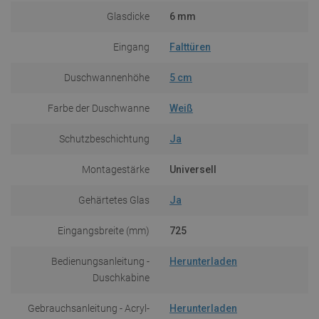
Glasdicke
6 mm
Eingang
Falttüren
Duschwannenhöhe
5 cm
Farbe der Duschwanne
Weiß
Schutzbeschichtung
Ja
Montagestärke
Universell
Gehärtetes Glas
Ja
Eingangsbreite (mm)
725
Bedienungsanleitung -
Herunterladen
Duschkabine
Gebrauchsanleitung - Acryl-
Herunterladen