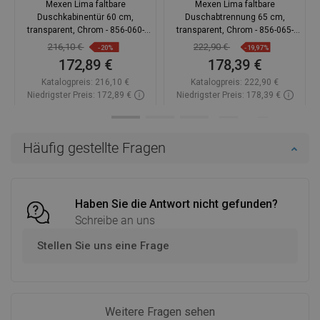
Mexen Lima faltbare
Mexen Lima faltbare
Duschkabinentür 60 cm,
Duschabtrennung 65 cm,
transparent, Chrom - 856-060-
transparent, Chrom - 856-065-
000-01-00
000-01-00
216,10 €
222,90 €
-20%
-19,97%
172,89 €
178,39 €
Katalogpreis:
216,10 €
Katalogpreis:
222,90 €
Niedrigster Preis: 172,89 €
Niedrigster Preis: 178,39 €
Verfügbarkeit:
Auf Lager
Verfügbarkeit:
Auf Lager
In den Warenkorb
In den Warenkorb
Häufig gestellte Fragen
Vergleichen
favorite_border
Favorit
Vergleichen
favorite_border
Favorit
Haben Sie die Antwort nicht gefunden?
Schreibe an uns
Stellen Sie uns eine Frage
Weitere Fragen sehen