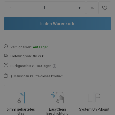
favorite_border
-
+
In den Warenkorb
Verfügbarkeit:
Auf Lager
Lieferung von:
99.99 €
Rückgabe bis zu 100 Tagen
Menschen
kaufte dieses Produkt.
1
6 mm gehärtetes
EasyClean
System Uni-Mount
Glas
Beschichtung