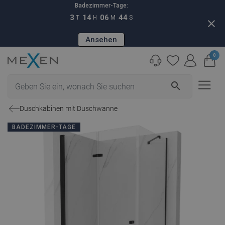
Badezimmer-Tage:
3
14
06
43
T
H
M
S
close
Ansehen
0
search
Duschkabinen mit Duschwanne
BADEZIMMER-TAGE