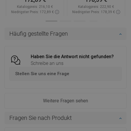
Katalogpreis:
216,10 €
Katalogpreis:
222,90 €
Niedrigster Preis: 172,89 €
Niedrigster Preis: 178,39 €
Verfügbarkeit:
Auf Lager
Verfügbarkeit:
Auf Lager
In den Warenkorb
In den Warenkorb
Häufig gestellte Fragen
Vergleichen
favorite_border
Favorit
Vergleichen
favorite_border
Favorit
Haben Sie die Antwort nicht gefunden?
Schreibe an uns
Stellen Sie uns eine Frage
Weitere Fragen sehen
Fragen Sie nach Produkt