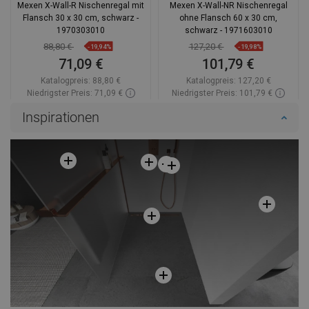
Mexen X-Wall-R Nischenregal mit
Mexen X-Wall-NR Nischenregal
Flansch 30 x 30 cm, schwarz -
ohne Flansch 60 x 30 cm,
1970303010
schwarz - 1971603010
88,80 €
127,20 €
-19,94%
-19,98%
71,09 €
101,79 €
Katalogpreis:
88,80 €
Katalogpreis:
127,20 €
Niedrigster Preis: 71,09 €
Niedrigster Preis: 101,79 €
Verfügbarkeit:
Auf Lager
Verfügbarkeit:
Auf Lager
Inspirationen
In den Warenkorb
In den Warenkorb
Vergleichen
favorite_border
Favorit
Vergleichen
favorite_border
Favorit