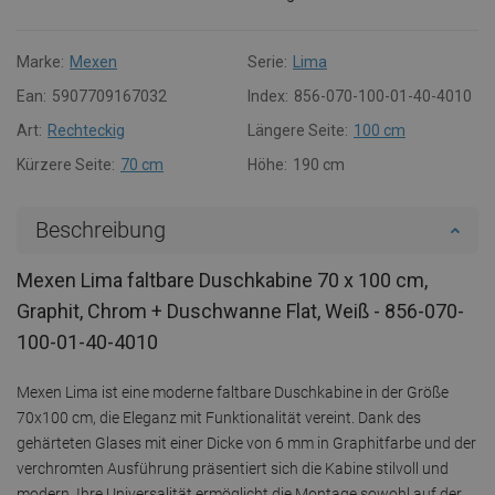
Marke:
Mexen
Serie:
Lima
Ean:
5907709167032
Index:
856-070-100-01-40-4010
Art:
Rechteckig
Längere Seite:
100 cm
Kürzere Seite:
70 cm
Höhe:
190 cm
Beschreibung
Mexen Lima faltbare Duschkabine 70 x 100 cm,
Graphit, Chrom + Duschwanne Flat, Weiß - 856-070-
100-01-40-4010
Mexen Lima ist eine moderne faltbare Duschkabine in der Größe
70x100 cm, die Eleganz mit Funktionalität vereint. Dank des
gehärteten Glases mit einer Dicke von 6 mm in Graphitfarbe und der
verchromten Ausführung präsentiert sich die Kabine stilvoll und
modern. Ihre Universalität ermöglicht die Montage sowohl auf der