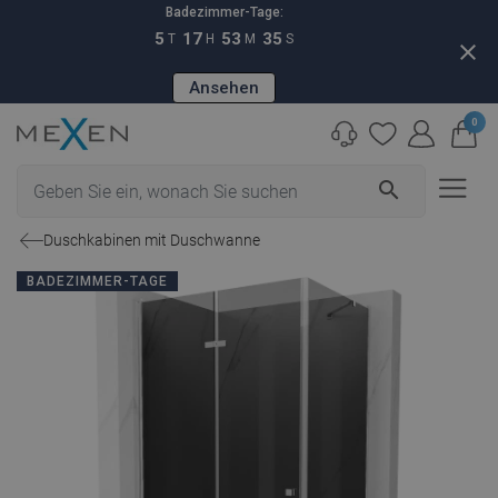
Badezimmer-Tage:
5
17
53
34
T
H
M
S
close
Ansehen
0
search
Duschkabinen mit Duschwanne
BADEZIMMER-TAGE