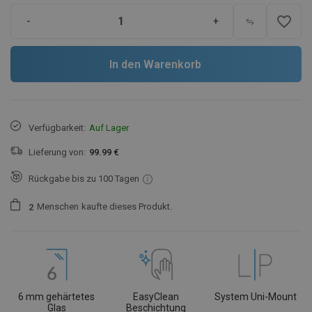
favorite_border
-
+
In den Warenkorb
Verfügbarkeit:
Auf Lager
Lieferung von:
99.99 €
Rückgabe bis zu 100 Tagen
Menschen
kaufte dieses Produkt.
2
6 mm gehärtetes
EasyClean
System Uni-Mount
Glas
Beschichtung