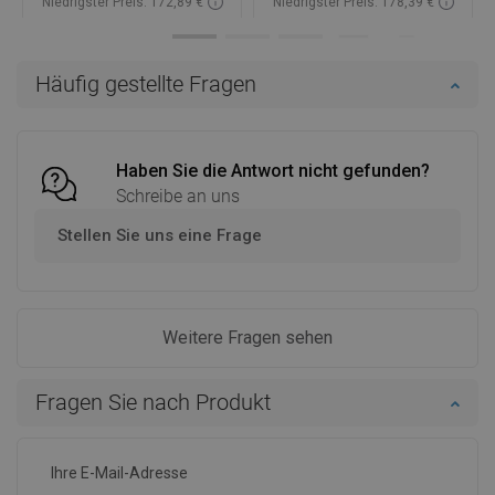
Niedrigster Preis: 172,89 €
Niedrigster Preis: 178,39 €
Verfügbarkeit:
Auf Lager
Verfügbarkeit:
Auf Lager
In den Warenkorb
In den Warenkorb
Häufig gestellte Fragen
Vergleichen
favorite_border
Favorit
Vergleichen
favorite_border
Favorit
Haben Sie die Antwort nicht gefunden?
Schreibe an uns
Stellen Sie uns eine Frage
Weitere Fragen sehen
Fragen Sie nach Produkt