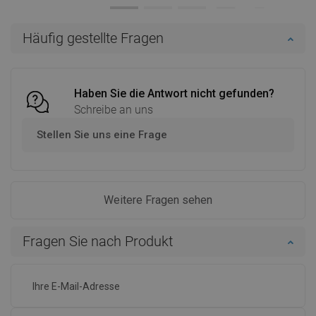
Verfügbarkeit:
Auf Lager
Verfügbarkeit:
Auf Lager
In den Warenkorb
In den Warenkorb
Häufig gestellte Fragen
Vergleichen
favorite_border
Favorit
Vergleichen
favorite_border
Favorit
Haben Sie die Antwort nicht gefunden?
Schreibe an uns
Stellen Sie uns eine Frage
Weitere Fragen sehen
Fragen Sie nach Produkt