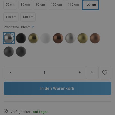
70 cm
80 cm
90 cm
100 cm
110 cm
120 cm
130 cm
140 cm
Profilfarbe
- Chrom
favorite_border
-
+
In den Warenkorb
Verfügbarkeit:
Auf Lager