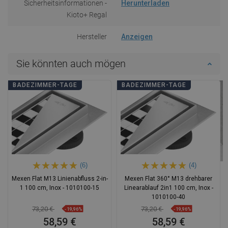
Sicherheitsinformationen -
Herunterladen
Kioto+ Regal
Hersteller
Anzeigen
Sie könnten auch mögen
BADEZIMMER-TAGE
BADEZIMMER-TAGE
(6)
(4)
Mexen Flat M13 Linienabfluss 2-in-
Mexen Flat 360° M13 drehbarer
1 100 cm, Inox - 1010100-15
Linearablauf 2in1 100 cm, Inox -
1010100-40
73,20 €
73,20 €
-19,96%
-19,96%
58,59 €
58,59 €