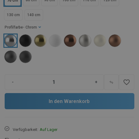
80 cm
90 cm
100 cm
110 cm
120 cm
70 cm
130 cm
140 cm
Profilfarbe
- Chrom
favorite_border
-
+
In den Warenkorb
Verfügbarkeit:
Auf Lager