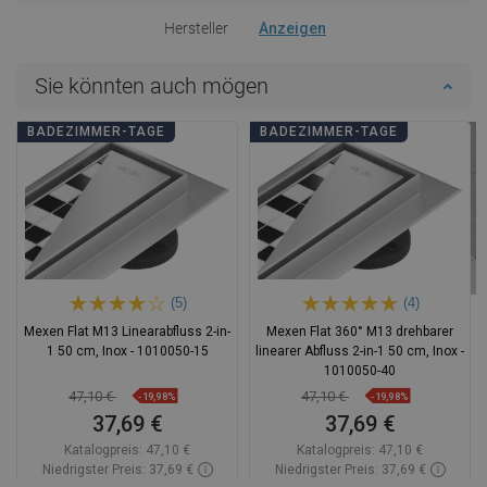
Hersteller
Anzeigen
Sie könnten auch mögen
BADEZIMMER-TAGE
BADEZIMMER-TAGE
(5)
(4)
Mexen Flat M13 Linearabfluss 2-in-
Mexen Flat 360° M13 drehbarer
1 50 cm, Inox - 1010050-15
linearer Abfluss 2-in-1 50 cm, Inox -
1010050-40
47,10 €
47,10 €
-19,98%
-19,98%
37,69 €
37,69 €
Katalogpreis:
47,10 €
Katalogpreis:
47,10 €
Niedrigster Preis: 37,69 €
Niedrigster Preis: 37,69 €