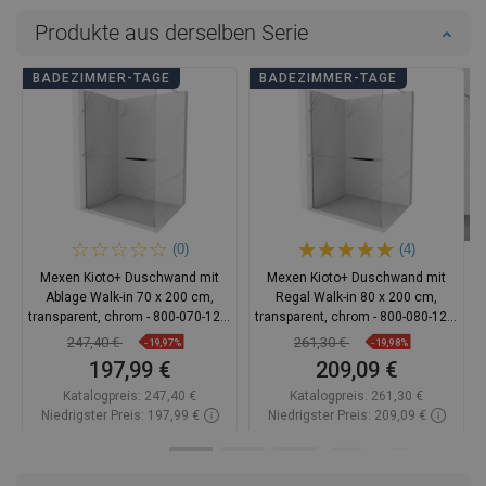
Produkte aus derselben Serie
BADEZIMMER-TAGE
BADEZIMMER-TAGE
(0)
(4)
Mexen Kioto+ Duschwand mit
Mexen Kioto+ Duschwand mit
Ablage Walk-in 70 x 200 cm,
Regal Walk-in 80 x 200 cm,
transparent, chrom - 800-070-121-
transparent, chrom - 800-080-121-
01-00
01-00
247,40 €
261,30 €
-19,97%
-19,98%
197,99 €
209,09 €
Katalogpreis:
247,40 €
Katalogpreis:
261,30 €
Niedrigster Preis: 197,99 €
Niedrigster Preis: 209,09 €
Verfügbarkeit:
Auf Lager
Verfügbarkeit:
Auf Lager
In den Warenkorb
In den Warenkorb