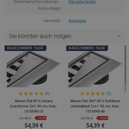
Sicherheitsinformationen -
Herunterladen
Kioto+ Regal
Hersteller
Anzeigen
Sie könnten auch mögen
BADEZIMMER-TAGE
BADEZIMMER-TAGE
(6)
(5)
Mexen Flat M13 Lineare
Mexen Flat 360° M13 Drehbarer
Duschrinne 2in1 90 cm, Inox -
Linienablauf 2-in-1 90 cm, Inox -
1010090-15
1010090-40
67,90 €
67,90 €
-19,9%
-19,9%
54,39 €
54,39 €