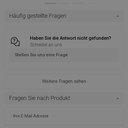
Verfügbarkeit:
Auf Lager
Verfügbarkeit:
Auf Lager
In den Warenkorb
In den Warenkorb
Häufig gestellte Fragen
Vergleichen
favorite_border
Favorit
Vergleichen
favorite_border
Favorit
Haben Sie die Antwort nicht gefunden?
Schreibe an uns
Stellen Sie uns eine Frage
Weitere Fragen sehen
Fragen Sie nach Produkt