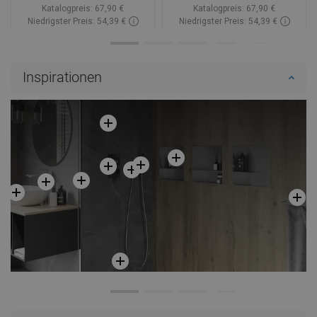
Katalogpreis:
67,90 €
Katalogpreis:
67,90 €
Niedrigster Preis: 54,39 €
Niedrigster Preis: 54,39 €
Verfügbarkeit:
Auf Lager
Verfügbarkeit:
Auf Lager
In den Warenkorb
In den Warenkorb
Inspirationen
Vergleichen
favorite_border
Favorit
Vergleichen
favorite_border
Favorit