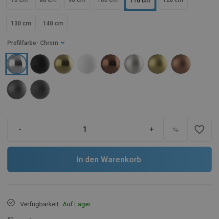
70 cm
80 cm
90 cm
100 cm
120 cm
110 cm
130 cm
140 cm
Profilfarbe
- Chrom
favorite_border
-
+
In den Warenkorb
Verfügbarkeit:
Auf Lager