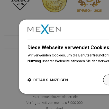
Kasse mehr
Diese Webseite verwendet Cookies
Wir verwenden Cookies, um die Benutzerfreundlichk
Nutzung unserer Webseite stimmen Sie der Verwen
Weitere Informationen
Verfügbarkeit von Waren
DETAILS ANZEIGEN
Ein modernes Logistikzentrum mit einer
Fläche von 71.000 m² und über 160.000
Palettenstellplätzen sichert die
Verfügbarkeit von mehr als 3.000.000
Produkten!