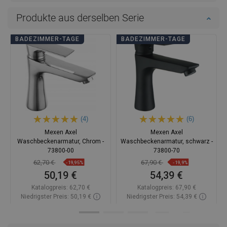
Produkte aus derselben Serie
BADEZIMMER-TAGE
BADEZIMMER-TAGE
(4)
(6)
Mexen Axel
Mexen Axel
Waschbeckenarmatur, Chrom -
Waschbeckenarmatur, schwarz -
73800-00
73800-70
62,70 €
67,90 €
-19,95%
-19,9%
50,19 €
54,39 €
Katalogpreis:
62,70 €
Katalogpreis:
67,90 €
Niedrigster Preis: 50,19 €
Niedrigster Preis: 54,39 €
Verfügbarkeit:
Auf Lager
Verfügbarkeit:
Auf Lager
In den Warenkorb
In den Warenkorb