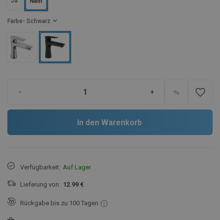
Ja
Nein
Farbe
- Schwarz
favorite_border
-
+
In den Warenkorb
Verfügbarkeit:
Auf Lager
Lieferung von:
12.99 €
Rückgabe bis zu 100 Tagen