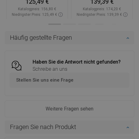
125,49 €
139,39 €
Katalogpreis:
156,80 €
Katalogpreis:
174,20 €
Niedrigster Preis: 125,49 €
Niedrigster Preis: 139,39 €
Verfügbarkeit:
Auf Lager
Verfügbarkeit:
Auf Lager
In den Warenkorb
In den Warenkorb
Häufig gestellte Fragen
Vergleichen
favorite_border
Favorit
Vergleichen
favorite_border
Favorit
Haben Sie die Antwort nicht gefunden?
Schreibe an uns
Stellen Sie uns eine Frage
Weitere Fragen sehen
Fragen Sie nach Produkt