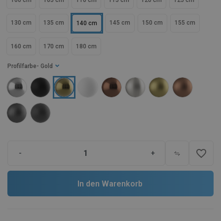
100 cm
105 cm
110 cm
115 cm
120 cm
125 cm
130 cm
135 cm
145 cm
150 cm
155 cm
140 cm
160 cm
170 cm
180 cm
Profilfarbe
- Gold
favorite_border
-
+
In den Warenkorb