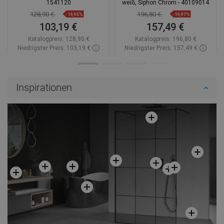
1541120
weiß, Siphon Chrom - 40109014
128,90 €
196,80 €
-19,95%
-19,97%
103,19 €
157,49 €
Katalogpreis:
128,90 €
Katalogpreis:
196,80 €
Niedrigster Preis: 103,19 €
Niedrigster Preis: 157,49 €
Verfügbarkeit:
Auf Lager
Verfügbarkeit:
Auf Lager
In den Warenkorb
In den Warenkorb
Inspirationen
Vergleichen
favorite_border
Favorit
Vergleichen
favorite_border
Favorit