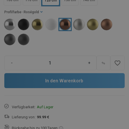
100 cm
110 cm
130 cm
140 cm
120 cm
Profilfarbe
- Roségold
favorite_border
-
+
In den Warenkorb
Verfügbarkeit:
Auf Lager
Lieferung von:
99.99 €
Rückgabe bis zu 100 Tagen