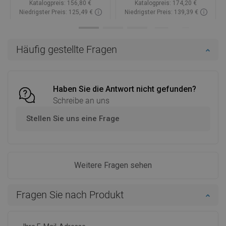
Katalogpreis:
156,80 €
Katalogpreis:
174,20 €
Niedrigster Preis: 125,49 €
Niedrigster Preis: 139,39 €
Verfügbarkeit:
Auf Lager
Verfügbarkeit:
Auf Lager
In den Warenkorb
In den Warenkorb
Häufig gestellte Fragen
Vergleichen
favorite_border
Favorit
Vergleichen
favorite_border
Favorit
Haben Sie die Antwort nicht gefunden?
Schreibe an uns
Stellen Sie uns eine Frage
Weitere Fragen sehen
Fragen Sie nach Produkt