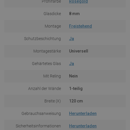
Profilfarbe
Roségold
Glasdicke
8 mm
Montage
Freistehend
Schutzbeschichtung
Ja
Montagestärke
Universell
Gehärtetes Glas
Ja
Mit Reling
Nein
Anzahl der Wände
1-teilig
Breite (X)
120 cm
Gebrauchsanweisung
Herunterladen
Sicherheitsinformationen
Herunterladen