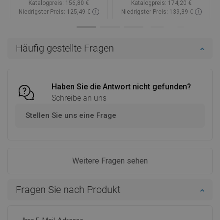
Katalogpreis:
156,80 €
Katalogpreis:
174,20 €
Niedrigster Preis: 125,49 €
Niedrigster Preis: 139,39 €
Verfügbarkeit:
Auf Lager
Verfügbarkeit:
Auf Lager
In den Warenkorb
In den Warenkorb
Häufig gestellte Fragen
Vergleichen
favorite_border
Favorit
Vergleichen
favorite_border
Favorit
Haben Sie die Antwort nicht gefunden?
Schreibe an uns
Stellen Sie uns eine Frage
Weitere Fragen sehen
Fragen Sie nach Produkt