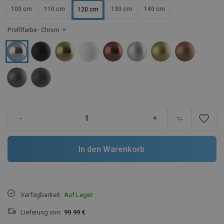
100 cm
110 cm
130 cm
140 cm
120 cm
Profilfarbe
- Chrom
favorite_border
-
+
In den Warenkorb
Verfügbarkeit:
Auf Lager
Lieferung von:
99.99 €