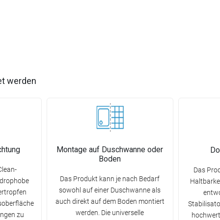
et werden
chtung
Montage auf Duschwanne oder
Do
Boden
Clean-
Das Prod
Das Produkt kann je nach Bedarf
ydrophobe
Haltbarkei
sowohl auf einer Duschwanne als
rtropfen
entwo
auch direkt auf dem Boden montiert
asoberfläche
Stabilisat
werden. Die universelle
ungen zu
hochwerti