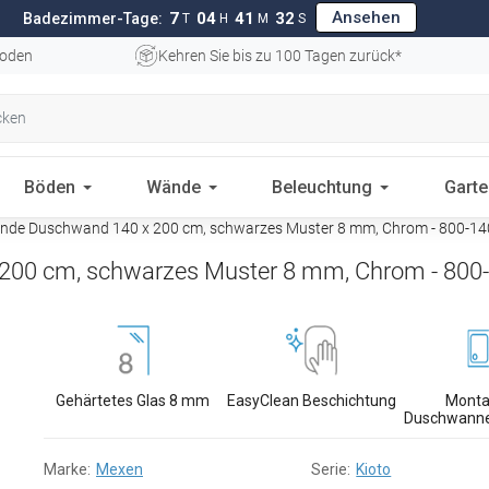
Ansehen
7
04
41
31
Badezimmer-Tage:
T
H
M
S
oden
Kehren Sie bis zu 100 Tagen zurück*
Böden
Wände
Beleuchtung
Gart
ende Duschwand 140 x 200 cm, schwarzes Muster 8 mm, Chrom - 800-14
 200 cm, schwarzes Muster 8 mm, Chrom - 800
Gehärtetes Glas 8 mm
EasyClean Beschichtung
Monta
Duschwanne
Marke:
Mexen
Serie:
Kioto