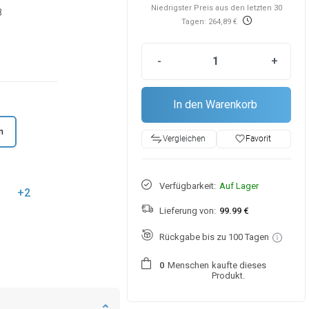
Niedrigster Preis aus den letzten 30
8
Tagen: 264,89 €
-
+
In den Warenkorb
m
favorite_border
Favorit
Vergleichen
Verfügbarkeit:
Auf Lager
+2
Lieferung von:
99.99 €
Rückgabe bis zu 100 Tagen
Menschen
kaufte dieses
0
Produkt.