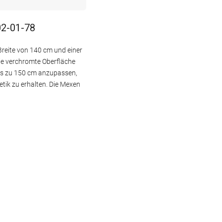
02-01-78
Breite von 140 cm und einer
ie verchromte Oberfläche
 bis zu 150 cm anzupassen,
tik zu erhalten. Die Mexen