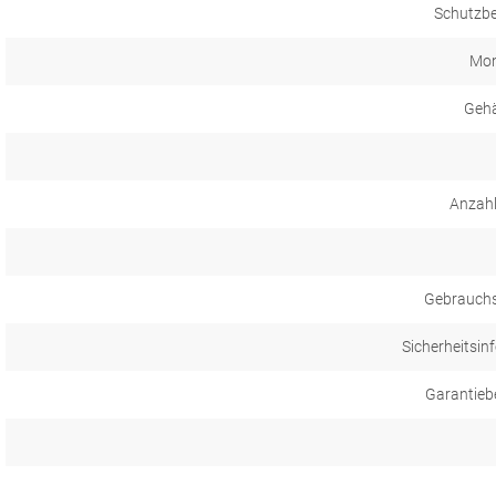
Schutzb
Mon
Gehä
Anzahl
Gebrauch
Sicherheitsin
Garantieb