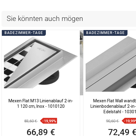
Sie könnten auch mögen
BADEZIMMER-TAGE
BADEZIMMER-TAGE
Mexen Flat M13 Linienablauf 2-in-
Mexen Flat Wall wand
1 120 cm, Inox - 1010120
Linienbodenablauf 2-in
Edelstahl - 1030
83,60 €
-19,99%
90,60 €
-19,99
66,89 €
72,49 