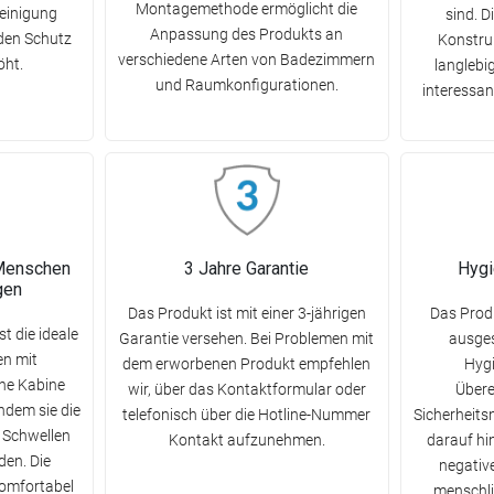
Montagemethode ermöglicht die
Reinigung
sind. 
Anpassung des Produkts an
 den Schutz
Konstru
verschiedene Arten von Badezimmern
öht.
langlebig
und Raumkonfigurationen.
interessan
 Menschen
3 Jahre Garantie
Hygi
gen
Das Produkt ist mit einer 3-jährigen
Das Produ
t die ideale
Garantie versehen. Bei Problemen mit
ausges
n mit
dem erworbenen Produkt empfehlen
Hygi
ene Kabine
wir, über das Kontaktformular oder
Übere
ndem sie die
telefonisch über die Hotline-Nummer
Sicherheits
, Schwellen
Kontakt aufzunehmen.
darauf hin
den. Die
negativ
komfortabel
menschli