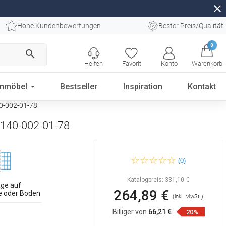
close
Hohe Kundenbewertungen
Bester Preis/Qualität
0
search
Helfen
Favorit
Konto
Warenkorb
enmöbel
Bestseller
Inspiration
Kontakt
0-002-01-78
-140-002-01-78
Mexen Kioto freistehende
(0)
Duschwand 140 x 200 cm,
schwarzes Muster 8 mm,
Chrom - 800-140-002-01-78
Katalogpreis:
331,10 €
ge auf
264,89 €
 oder Boden
(inkl. MwSt.)
Billiger von
66,21 €
20%