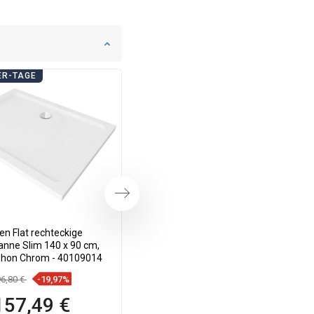
ER-TAGE
BADEZIMMER-TAGE
Weiter
n Flat rechteckige
Mexen Flat 360° Super Slim
nne Slim 140 x 90 cm,
drehbarer Linienablauf 120 cm,
phon Chrom - 40109014
Inox - 1051120
6,80 €
-19,97%
88,80 €
-19,94%
157,49 €
71,09 €