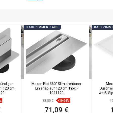
BADEZIMMER-TAGE
BADEZIMM
bündiger
Mexen Flat 360° Slim drehbarer
Mexe
-1 120 cm,
Linienablauf 120 cm, Inox -
Duschwa
120
1041120
weiß, Si
%
88,80 €
-19,94%
19
€
71,09 €