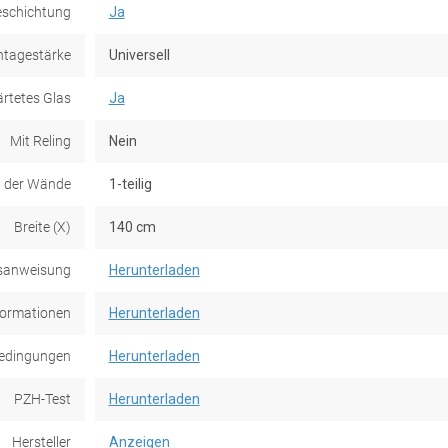
eschichtung
Ja
tagestärke
Universell
rtetes Glas
Ja
Mit Reling
Nein
 der Wände
1-teilig
Breite (X)
140 cm
sanweisung
Herunterladen
formationen
Herunterladen
edingungen
Herunterladen
PZH-Test
Herunterladen
Hersteller
Anzeigen