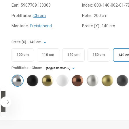
Ean:
5907709133303
Index:
800-140-002-01-7
Profilfarbe:
Chrom
Höhe:
200 cm
Montage:
Freistehend
Breite (X):
140 cm
Breite (X)
- 140 cm
100 cm
110 cm
120 cm
130 cm
140 c
Profilfarbe
- Chrom
- (
zeigen sie mehr
+2
)