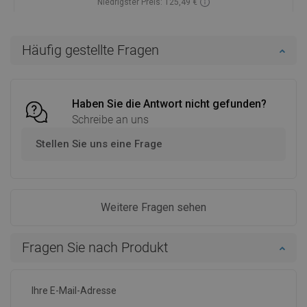
Niedrigster Preis: 125,49 €
Verfügbarkeit:
Auf Lager
In den Warenkorb
Häufig gestellte Fragen
Vergleichen
favorite_border
Favorit
Haben Sie die Antwort nicht gefunden?
Schreibe an uns
Stellen Sie uns eine Frage
Weitere Fragen sehen
Fragen Sie nach Produkt