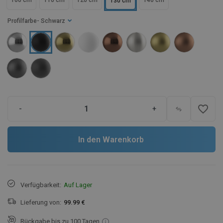
100 cm
110 cm
120 cm
140 cm
130 cm
Profilfarbe
- Schwarz
favorite_border
-
+
In den Warenkorb
Verfügbarkeit:
Auf Lager
Lieferung von:
99.99 €
Rückgabe bis zu 100 Tagen