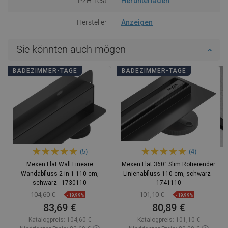
PZH-Test
Herunterladen
Hersteller
Anzeigen
Sie könnten auch mögen
BADEZIMMER-TAGE
BADEZIMMER-TAGE
(5)
(4)
Mexen Flat Wall Lineare
Mexen Flat 360° Slim Rotierender
Wandabfluss 2-in-1 110 cm,
Linienabfluss 110 cm, schwarz -
schwarz - 1730110
1741110
104,60 €
101,10 €
-19,99%
-19,99%
83,69 €
80,89 €
Katalogpreis:
104,60 €
Katalogpreis:
101,10 €