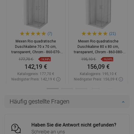
(7)
(21)
Mexen Rio quadratische
Mexen Rio quadratische
Duschkabine 70 x 70 cm,
Duschkabine 80 x 80 cm,
transparent, Chrom - 860-070-
transparent, Chrom - 860-080-
070-01-00
080-01-00
177,70 €
195,10 €
-19,98%
-19,99%
142,19 €
156,09 €
Katalogpreis:
177,70 €
Katalogpreis:
195,10 €
Niedrigster Preis: 142,19 €
Niedrigster Preis: 156,09 €
Verfügbarkeit:
Auf Lager
Verfügbarkeit:
Auf Lager
In den Warenkorb
In den Warenkorb
Häufig gestellte Fragen
Vergleichen
favorite_border
Favorit
Vergleichen
favorite_border
Favorit
Haben Sie die Antwort nicht gefunden?
Schreibe an uns