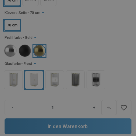
80 cm
90 cm
70 cm
Kürzere Seite
- 70 cm
70 cm
Profilfarbe
- Gold
Glasfarbe
- Frost
favorite_border
-
+
In den Warenkorb