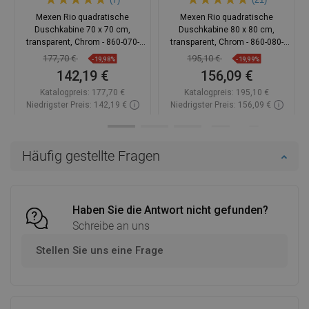
Mexen Rio quadratische
Mexen Rio quadratische
Duschkabine 70 x 70 cm,
Duschkabine 80 x 80 cm,
transparent, Chrom - 860-070-
transparent, Chrom - 860-080-
070-01-00
080-01-00
177,70 €
195,10 €
-19,98%
-19,99%
142,19 €
156,09 €
Katalogpreis:
177,70 €
Katalogpreis:
195,10 €
Niedrigster Preis: 142,19 €
Niedrigster Preis: 156,09 €
Verfügbarkeit:
Auf Lager
Verfügbarkeit:
Auf Lager
In den Warenkorb
In den Warenkorb
Häufig gestellte Fragen
Vergleichen
favorite_border
Favorit
Vergleichen
favorite_border
Favorit
Haben Sie die Antwort nicht gefunden?
Schreibe an uns
Stellen Sie uns eine Frage