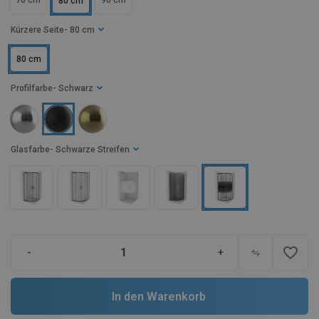
70 cm
90 cm
80 cm
Kürzere Seite
- 80 cm
80 cm
Profilfarbe
- Schwarz
Glasfarbe
- Schwarze Streifen
favorite_border
-
+
In den Warenkorb