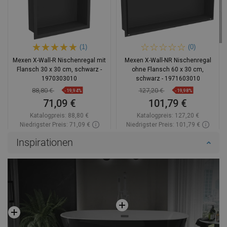
(1)
(0)
Mexen X-Wall-R Nischenregal mit
Mexen X-Wall-NR Nischenregal
Flansch 30 x 30 cm, schwarz -
ohne Flansch 60 x 30 cm,
1970303010
schwarz - 1971603010
88,80 €
127,20 €
-19,94%
-19,98%
71,09 €
101,79 €
Katalogpreis:
88,80 €
Katalogpreis:
127,20 €
Niedrigster Preis: 71,09 €
Niedrigster Preis: 101,79 €
Verfügbarkeit:
Auf Lager
Verfügbarkeit:
Auf Lager
Inspirationen
In den Warenkorb
In den Warenkorb
Vergleichen
favorite_border
Favorit
Vergleichen
favorite_border
Favorit