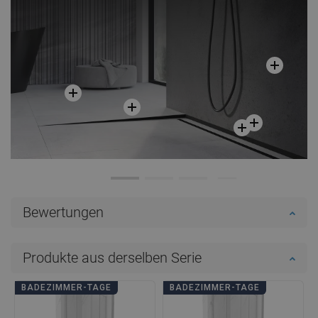
Vergleichen
favorite_border
Favorit
Vergleichen
favorite_border
Favorit
Bewertungen
Produkte aus derselben Serie
BADEZIMMER-TAGE
BADEZIMMER-TAGE