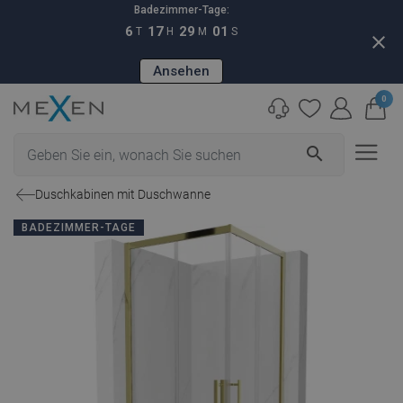
Badezimmer-Tage:
6
17
29
00
T
H
M
S
close
Ansehen
0
search
Duschkabinen mit Duschwanne
BADEZIMMER-TAGE