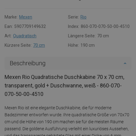
Marke:
Mexen
Serie:
Rio
Ean:
5907709149632
Index:
860-070-070-50-00-4510
Art:
Quadratisch
Längere Seite:
70 cm
Kürzere Seite:
70 cm
Höhe:
190 cm
Beschreibung
Mexen Rio Quadratische Duschkabine 70 x 70 cm,
transparent, gold + Duschwanne, weiß - 860-070-
070-50-00-4510
Mexen Rio ist eine elegante Duschkabine, die für moderne
Badezimmer entworfen wurde. Ihre quadratische Größe von 70x70
cm und die Höhe von 190 cm machen sie für die meisten Räume
passend. Die goldene Ausführung verleiht ein luxuriöses Aussehen,
und das transparente gehärtete Glas mit einer Dicke von 6 mm