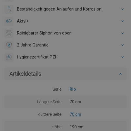
Beständigkeit gegen Anlaufen und Korrosion
Akryl+
Reinigbarer Siphon von oben
2 Jahre Garantie
Hygienezertifikat PZH
Artikeldetails
Serie
Rio
Längere Seite
70 cm
Kürzere Seite
70 cm
Höhe
190 cm