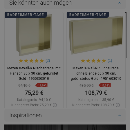
Sie könnten auch mögen
BADEZIMMER-TAGE
BADEZIMMER-TAGE
(2)
(1)
Mexen X-Wall-R Nischenregal mit
Mexen X-Wall-NR Einbauregal
Flansch 30 x 30 cm, gebürstet
ohne Blende 60 x 30 cm,
Gold - 1950303010
gebürstetes Gold - 1951603010
94,10 €
135,90 €
-19,99%
-19,95%
75,29 €
108,79 €
Katalogpreis:
94,10 €
Katalogpreis:
135,90 €
Niedrigster Preis: 75,29 €
Niedrigster Preis: 108,79 €
Verfügbarkeit:
Auf Lager
Verfügbarkeit:
Auf Lager
Inspirationen
In den Warenkorb
In den Warenkorb