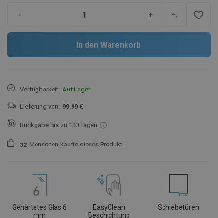
favorite_border
-
+
In den Warenkorb
Verfügbarkeit:
Auf Lager
Lieferung von:
99.99 €
Rückgabe bis zu 100 Tagen
Menschen
kaufte dieses Produkt.
3
2
Gehärtetes Glas 6
EasyClean
Schiebetüren
mm
Beschichtung