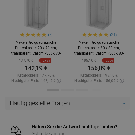
(7)
(21)
Mexen Rio quadratische
Mexen Rio quadratische
Duschkabine 70 x 70 cm,
Duschkabine 80 x 80 cm,
transparent, Chrom - 860-070-
transparent, Chrom - 860-080-
070-01-00
080-01-00
177,70 €
195,10 €
-19,98%
-19,99%
142,19 €
156,09 €
Katalogpreis:
177,70 €
Katalogpreis:
195,10 €
Niedrigster Preis: 142,19 €
Niedrigster Preis: 156,09 €
Verfügbarkeit:
Auf Lager
Verfügbarkeit:
Auf Lager
In den Warenkorb
In den Warenkorb
Häufig gestellte Fragen
Vergleichen
favorite_border
Favorit
Vergleichen
favorite_border
Favorit
Haben Sie die Antwort nicht gefunden?
Schreibe an uns