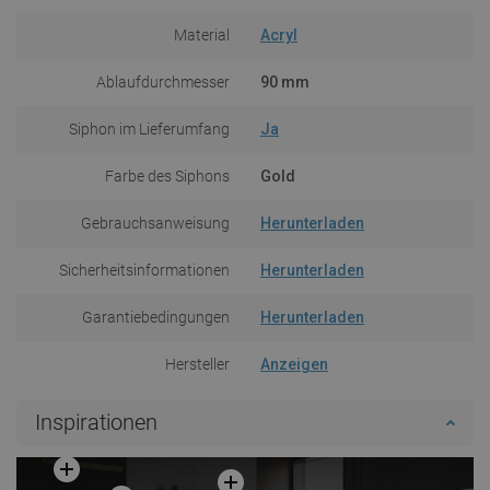
Material
Acryl
Ablaufdurchmesser
90 mm
Siphon im Lieferumfang
Ja
Farbe des Siphons
Gold
Gebrauchsanweisung
Herunterladen
Sicherheitsinformationen
Herunterladen
Garantiebedingungen
Herunterladen
Hersteller
Anzeigen
Inspirationen