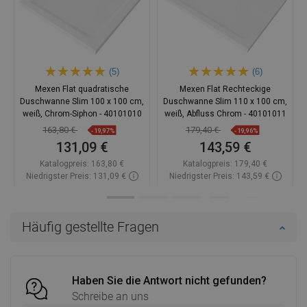
(5)
(6)
Mexen Flat quadratische
Mexen Flat Rechteckige
Duschwanne Slim 100 x 100 cm,
Duschwanne Slim 110 x 100 cm,
weiß, Chrom-Siphon - 40101010
weiß, Abfluss Chrom - 40101011
163,80 €
179,40 €
-19,97%
-19,96%
131,09 €
143,59 €
Katalogpreis:
163,80 €
Katalogpreis:
179,40 €
Niedrigster Preis: 131,09 €
Niedrigster Preis: 143,59 €
Verfügbarkeit:
Auf Lager
Verfügbarkeit:
Auf Lager
In den Warenkorb
In den Warenkorb
Häufig gestellte Fragen
Vergleichen
favorite_border
Favorit
Vergleichen
favorite_border
Favorit
Haben Sie die Antwort nicht gefunden?
Schreibe an uns