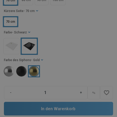
80 cm
90 cm
100 cm
70 cm
Kürzere Seite
- 70 cm
70 cm
Farbe
- Schwarz
Farbe des Siphons
- Gold
favorite_border
-
+
In den Warenkorb