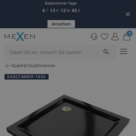
Badezimmer-Tage:
4
13
12
44
T
H
M
S
close
Ansehen
0
search
Quadrat-Duschwannen
BADEZIMMER-TAGE