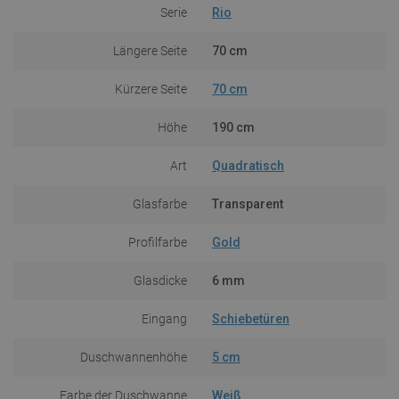
Serie
Rio
Längere Seite
70 cm
Kürzere Seite
70 cm
Höhe
190 cm
Art
Quadratisch
Glasfarbe
Transparent
Profilfarbe
Gold
Glasdicke
6 mm
Eingang
Schiebetüren
Duschwannenhöhe
5 cm
Farbe der Duschwanne
Weiß