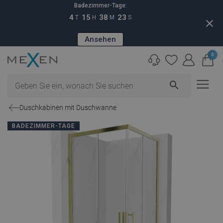
Badezimmer-Tage:
4
15
38
22
T
H
M
S
close
Ansehen
0
search
Duschkabinen mit Duschwanne
BADEZIMMER-TAGE