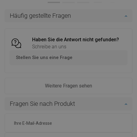
In den Warenkorb
In den Warenkorb
Häufig gestellte Fragen
Vergleichen
favorite_border
Favorit
Vergleichen
favorite_border
Favorit
Haben Sie die Antwort nicht gefunden?
Schreibe an uns
Stellen Sie uns eine Frage
Weitere Fragen sehen
Fragen Sie nach Produkt