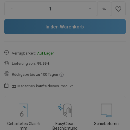
favorite_border
-
+
In den Warenkorb
Verfügbarkeit:
Auf Lager
Lieferung von:
99.99 €
Rückgabe bis zu 100 Tagen
Menschen
kaufte dieses Produkt.
2
2
Gehärtetes Glas 6
EasyClean
Schiebetüren
mm
Beschichtung