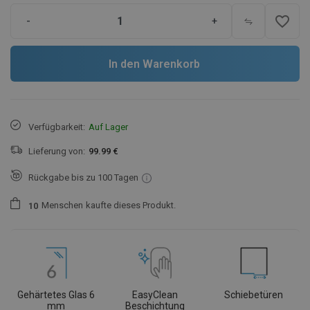
favorite_border
-
+
In den Warenkorb
Verfügbarkeit:
Auf Lager
Lieferung von:
99.99 €
Rückgabe bis zu 100 Tagen
Menschen
kaufte dieses Produkt.
1
0
Gehärtetes Glas 6
EasyClean
Schiebetüren
mm
Beschichtung