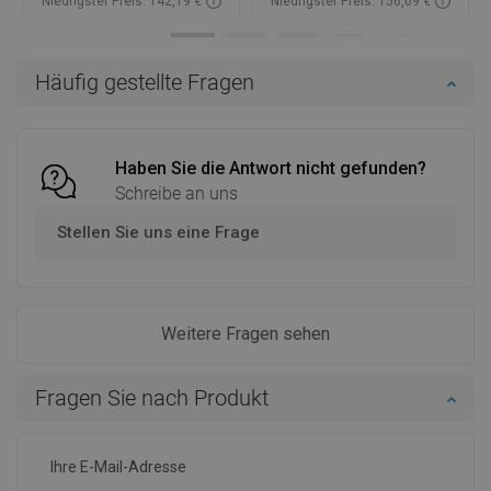
Niedrigster Preis: 142,19 €
Niedrigster Preis: 156,09 €
Verfügbarkeit:
Auf Lager
Verfügbarkeit:
Auf Lager
In den Warenkorb
In den Warenkorb
Häufig gestellte Fragen
Vergleichen
favorite_border
Favorit
Vergleichen
favorite_border
Favorit
Haben Sie die Antwort nicht gefunden?
Schreibe an uns
Stellen Sie uns eine Frage
Weitere Fragen sehen
Fragen Sie nach Produkt