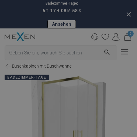
Badezimmer-Tage:
6
17
08
57
T
H
M
S
close
Ansehen
0
search
Duschkabinen mit Duschwanne
BADEZIMMER-TAGE