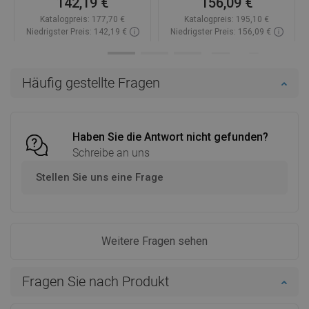
142,19 €
156,09 €
Katalogpreis:
177,70 €
Katalogpreis:
195,10 €
Niedrigster Preis: 142,19 €
Niedrigster Preis: 156,09 €
Verfügbarkeit:
Auf Lager
Verfügbarkeit:
Auf Lager
In den Warenkorb
In den Warenkorb
Häufig gestellte Fragen
Vergleichen
favorite_border
Favorit
Vergleichen
favorite_border
Favorit
Haben Sie die Antwort nicht gefunden?
Schreibe an uns
Stellen Sie uns eine Frage
Weitere Fragen sehen
Fragen Sie nach Produkt