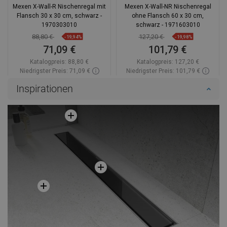
Mexen X-Wall-R Nischenregal mit
Mexen X-Wall-NR Nischenregal
Flansch 30 x 30 cm, schwarz -
ohne Flansch 60 x 30 cm,
1970303010
schwarz - 1971603010
88,80 €
127,20 €
-19,94%
-19,98%
71,09 €
101,79 €
Katalogpreis:
88,80 €
Katalogpreis:
127,20 €
Niedrigster Preis: 71,09 €
Niedrigster Preis: 101,79 €
Verfügbarkeit:
Auf Lager
Verfügbarkeit:
Auf Lager
Inspirationen
In den Warenkorb
In den Warenkorb
Vergleichen
favorite_border
Favorit
Vergleichen
favorite_border
Favorit