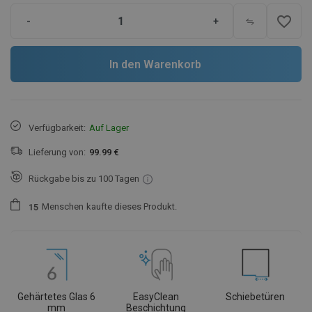
favorite_border
-
+
In den Warenkorb
Verfügbarkeit:
Auf Lager
Lieferung von:
99.99 €
Rückgabe bis zu 100 Tagen
Menschen
kaufte dieses Produkt.
1
5
Gehärtetes Glas 6
EasyClean
Schiebetüren
mm
Beschichtung