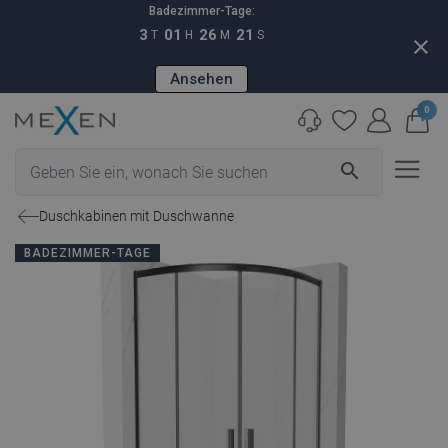
Badezimmer-Tage:
3
01
26
20
T
H
M
S
close
Ansehen
0
search
Duschkabinen mit Duschwanne
BADEZIMMER-TAGE