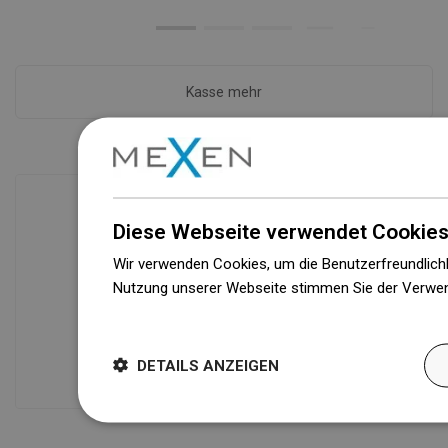
Kasse mehr
Diese Webseite verwendet Cookies
Verfügbarkeit von Waren
Wir verwenden Cookies, um die Benutzerfreundlichk
Ein modernes Logistikzentrum mit einer
Nutzung unserer Webseite stimmen Sie der Verwen
Fläche von 71.000 m² und über 160.000
Weitere Informationen
Palettenstellplätzen sichert die
Verfügbarkeit von mehr als 3.000.000
DETAILS ANZEIGEN
Produkten!