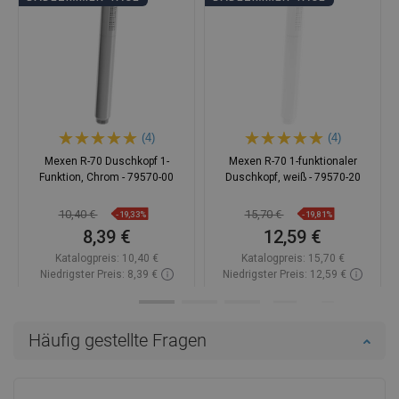
(4)
(4)
Mexen R-70 Duschkopf 1-
Mexen R-70 1-funktionaler
Funktion, Chrom - 79570-00
Duschkopf, weiß - 79570-20
10,40 €
15,70 €
-19,33%
-19,81%
8,39 €
12,59 €
Katalogpreis:
10,40 €
Katalogpreis:
15,70 €
Niedrigster Preis: 8,39 €
Niedrigster Preis: 12,59 €
Verfügbarkeit:
Auf Lager
Verfügbarkeit:
Auf Lager
In den Warenkorb
In den Warenkorb
Häufig gestellte Fragen
Vergleichen
favorite_border
Favorit
Vergleichen
favorite_border
Favorit