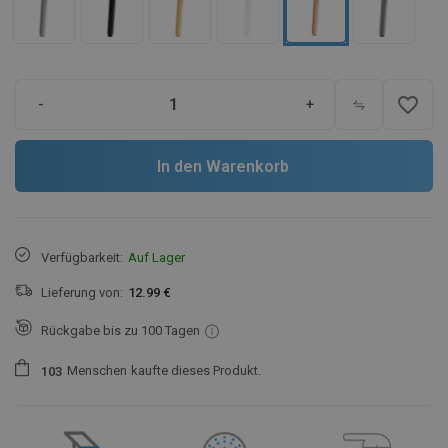
favorite_border
-
+
In den Warenkorb
Verfügbarkeit:
Auf Lager
Lieferung von:
12.99 €
Rückgabe bis zu 100 Tagen
Menschen
kaufte dieses Produkt.
1
0
3