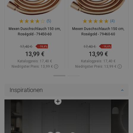
(5)
(4)
Mexen Duschschlauch 150 cm,
Mexen Duschschlauch 150 cm,
Roségold - 79450-60
Roségold - 79460-60
17,40 €
17,40 €
-19,6%
-19,6%
13,99 €
13,99 €
Katalogpreis:
17,40 €
Katalogpreis:
17,40 €
Niedrigster Preis: 13,99 €
Niedrigster Preis: 13,99 €
Verfügbarkeit:
Auf Lager
Verfügbarkeit:
2026-09-08
In den Warenkorb
In den Warenkorb
Inspirationen
Vergleichen
favorite_border
Favorit
Vergleichen
favorite_border
Favorit