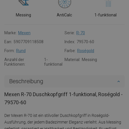
Messing
AntiCalc
1-funktional
Marke:
Mexen
Serie:
R-70
Ean:
5907709118508
Index:
79570-60
Form:
Rund
Farbe:
Roségold
Anzahl der
1-
Material:
Messing
Funktionen:
funktional
Beschreibung
Mexen R-70 Duschkopfgriff 1-funktional, Roségold -
79570-60
Der Mexen R-70 ist ein stilvoller Duschkopfgriff in Roségold-
Ausführung, der jedem Badezimmer Eleganz verleiht. Aus Messing
gefertigt, garantiert er Haltbarkeit und Beständigkeit. Er verfügt